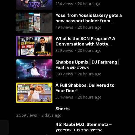
Malchus Choir
234
views
·
20 hours ago
Yossi from Yossis Bakery gets a
new passport holder from
Globekeeper.co
494
views
·
20 hours ago
What Is the SCN Program? A
Conversation with Motty
Solomon
329
views
·
20 hours ago
Shabbos Upmix | DJ Farbreng |
Feat. משולם זושא
390
views
·
20 hours ago
A Full Shabbos, Delivered to
Your Door!
354
views
·
20 hours ago
Shorts
2,569
views
·
2 days ago
45: Rabbi M.G. Steinmetz –
אידיש: הרב מ.ג. שטיינמץ