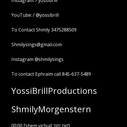
Instagram: / yossibrill
YouTube: / @yossibrill
To Contact Shmily 3475288509
Shmilysings@gmail.com
Instagram @shmilysings
To contact Ephraim call 845-637-5489
YossiBrillProductions
ShmilyMorgenstern
00:00 l’shem yichud לשם יחוד