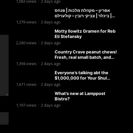
1,063
views
·
2 days ago
אפריון – מקהלת מלכות | פנחס
ביכלר | צביקי רובין – קולעוילם |
Malchus Choir, Tzviki Rubin
1,379
views
·
2 days ago
Motty Ilowitz Gramen for Reb
Eli Stefansky
2,260
views
·
2 days ago
Country Crave peanut chews!
Fresh, real small batch, and
soft! – Status Island
1,394
views
·
2 days ago
Everyone’s talking abt the
$1,000,000 for Your Shul
Tosfos Yom Tov “No Talking by
1,671
views
·
2 days ago
Davening” movement
What’s new at Lamppost
Bistro?
1,197
views
·
2 days ago