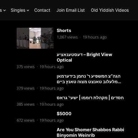
s
Singles
Contact
Join Email List
Old Yiddish Videos
Shorts
1,067
views
·
19 hours ago
דעסטענאציע – Bright View
Optical
375
views
·
19 hours ago
הגה”צ המשפיע ר’ נחמן בידערמאן
מלעלוב טאנצט מצוה טאנץ ביים
שמחת החתונה פון בנו החתן
379
views
·
19 hours ago
חסדים | מקהלת רוממו | ישעי’ גראס
385
views
·
19 hours ago
$5000
672
views
·
19 hours ago
Are You Shomer Shabbos Rabbi
Binyomin Weinrib