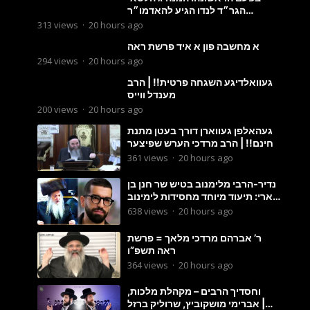
הגר״ד לנדו הגיע להאדמו״ר
מבעלזא: תיעוד ראשוני מהפגישה
313
views
·
20 hours ago
הנדירה
א מחשבה פון א איד פרשת ראה
294
views
·
20 hours ago
געוואלדיגע השגחה פרטית!! | הרב
מענדל ווייס
200
views
·
20 hours ago
געהאלפן געווארן דורך בעטן מתנת
חינם!! | הרב מרדכי הערש שפיצער
361
views
·
20 hours ago
נדיר-הרבי מלימנוב בטיש שר חנן בן
ארי: תיעוד מיוחד מחסידות לימינוב
שרים את השיר “השיבנו”
638
views
·
20 hours ago
ר’ אברהם מרדכי מלאך = פרשת
ראה תשפ”ו
364
views
·
20 hours ago
וחסדיך הרבים – מקהלת מלכות,
אברימי מושקוביץ, שרוליק ברזל |