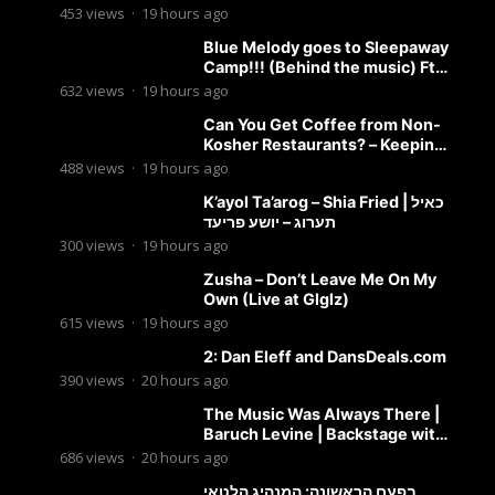
453
views
·
19 hours ago
Blue Melody goes to Sleepaway
Camp!!! (Behind the music) Ft.
Dovid Berger and Chaim Brown
632
views
·
19 hours ago
Can You Get Coffee from Non-
Kosher Restaurants? – Keeping
it Kosher Clips
488
views
·
19 hours ago
K’ayol Ta’arog – Shia Fried | כאיל
תערוג – יושע פריעד
300
views
·
19 hours ago
Zusha – Don’t Leave Me On My
Own (Live at Glglz)
615
views
·
19 hours ago
2: Dan Eleff and DansDeals.com
390
views
·
20 hours ago
The Music Was Always There |
Baruch Levine | Backstage with
Benny
686
views
·
20 hours ago
בפעם הראשונה: המנהיג הלטאי