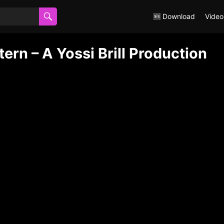
🆕 Download
Video
ern – A Yossi Brill Production