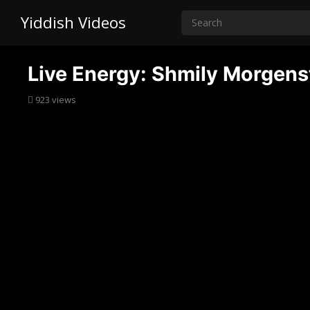
Yiddish Videos
Live Energy: Shmily Morgenst
923
views