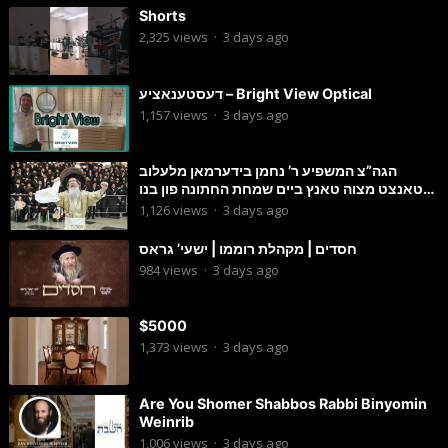
Shorts
2,325
views
·
3 days ago
דעסטענאציע – Bright View Optical
1,157
views
·
3 days ago
הגה”צ המשפיע ר’ נחמן בידערמאן מלעלוב
טאנצט מצוה טאנץ ביים שמחת החתונה פון בנו
החתן
1,126
views
·
3 days ago
חסדים | מקהלת רוממו | ישעי’ גראס
984
views
·
3 days ago
$5000
1,373
views
·
3 days ago
Are You Shomer Shabbos Rabbi Binyomin
Weinrib
1,006
views
·
3 days ago