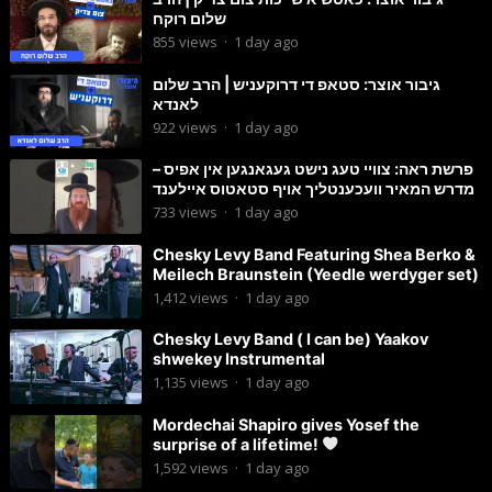
שלום רוקח
855
views
·
1 day ago
גיבור אוצר: סטאפ די דרוקעניש | הרב שלום
לאנדא
922
views
·
1 day ago
פרשת ראה: צוויי טעג נישט געגאנגען אין אפיס –
מדרש המאיר וועכענטליך אויף סטאטוס איילענד
733
views
·
1 day ago
Chesky Levy Band Featuring Shea Berko &
Meilech Braunstein (Yeedle werdyger set)
1,412
views
·
1 day ago
Chesky Levy Band ( I can be) Yaakov
shwekey Instrumental
1,135
views
·
1 day ago
Mordechai Shapiro gives Yosef the
surprise of a lifetime!
1,592
views
·
1 day ago