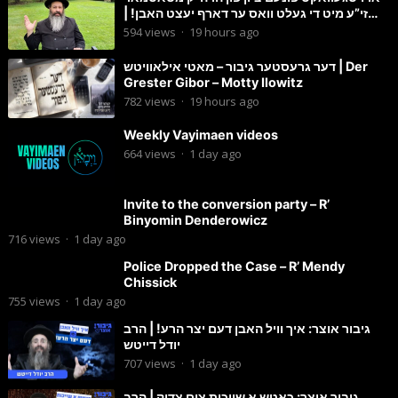
זי”ע מיט די געלט וואס ער דארף יעצט האבן! |
הרב מענדל ווייס
594
views
·
19 hours ago
דער גרעסטער גיבור – מאטי אילאוויטש | Der
Grester Gibor – Motty Ilowitz
782
views
·
19 hours ago
Weekly Vayimaen videos
664
views
·
1 day ago
Invite to the conversion party – R’
Binyomin Denderowicz
716
views
·
1 day ago
Police Dropped the Case – R’ Mendy
Chissick
755
views
·
1 day ago
גיבור אוצר: איך וויל האבן דעם יצר הרע! | הרב
יודל דייטש
707
views
·
1 day ago
גיבור אוצר: כאטש א שייכות צום צדיק | הרב