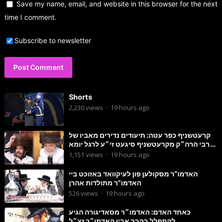
Save my name, email, and website in this browser for the next
time I comment.
Subscribe to newsletter
Shorts
2,230
views
·
19 hours ago
קרעטשניף כפר עטה: תיעודים נדירים מאביו של
הרבי הרה״ק מקרעטשניף סיגעט זי״ע לרגל יומא
דהילולא
1,151
views
·
19 hours ago
האדמו”ר מסקולען פון לעיקוואד באזוכט ביי
האדמו”ר מתולדות אהרן
526
views
·
19 hours ago
כאחד האדם: האדמו״ר מסאדיגורה הגיע
להתפלל בקבר אביו האדמו״ר זצ״ל