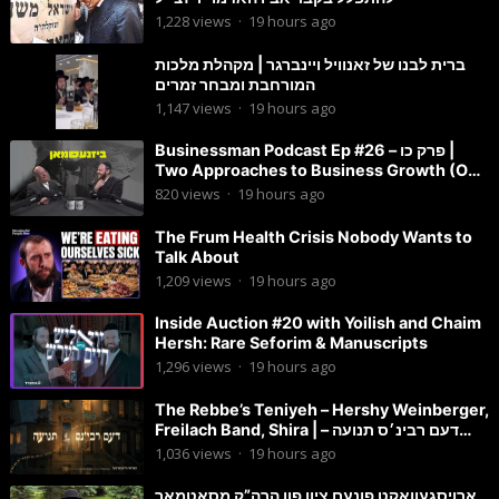
1,228
views
·
19 hours ago
ברית לבנו של זאנוויל ויינברגר | מקהלת מלכות
המורחבת ומבחר זמרים
1,147
views
·
19 hours ago
Businessman Podcast Ep #26 – פרק כו |
Two Approaches to Business Growth (One
Is Often Overlooked)
820
views
·
19 hours ago
The Frum Health Crisis Nobody Wants to
Talk About
1,209
views
·
19 hours ago
Inside Auction #20 with Yoilish and Chaim
Hersh: Rare Seforim & Manuscripts
1,296
views
·
19 hours ago
The Rebbe’s Teniyeh – Hershy Weinberger,
Freilach Band, Shira | דעם רבינ׳ס תנועה –
הערשי וויינבערגער
1,036
views
·
19 hours ago
ארויסגעוואקט פונעם ציון פון הרה”ק מסאטמאר