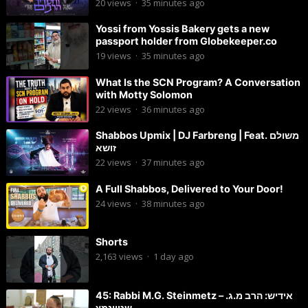
20
views
·
35 minutes ago
Yossi from Yossis Bakery gets a new
passport holder from Globekeeper.co
19
views
·
35 minutes ago
What Is the SCN Program? A Conversation
with Motty Solomon
22
views
·
36 minutes ago
Shabbos Upmix | DJ Farbreng | Feat. משולם
זושא
22
views
·
37 minutes ago
A Full Shabbos, Delivered to Your Door!
24
views
·
38 minutes ago
Shorts
2,163
views
·
1 day ago
45: Rabbi M.G. Steinmetz – אידיש: הרב מ.ג.
שטיינמץ