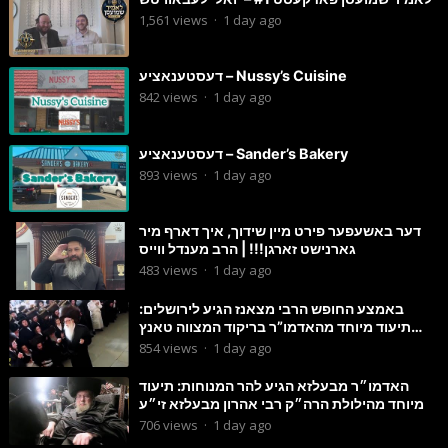
1,561
views
·
1 day ago
דעסטענאציע – Nussy’s Cuisine
842
views
·
1 day ago
דעסטענאציע – Sander’s Bakery
893
views
·
1 day ago
דער באשעפער פירט מיין שידוך, איך דארף מיר
גארנישט זארגן!!! | הרב מענדל ווייס
483
views
·
1 day ago
באמצע החופש הרבי מצאנז הגיע לירושלים:
תיעוד מיוחד מהאדמו”ר בריקוד המצווה טאנץ
בשמחת בית סטרפקוב
854
views
·
1 day ago
האדמו״ר מבעלזא הגיע להר המנוחות: תיעוד
מיוחד מהילולת הרה״ק רבי אהרון מבעלזא זי״ע
706
views
·
1 day ago