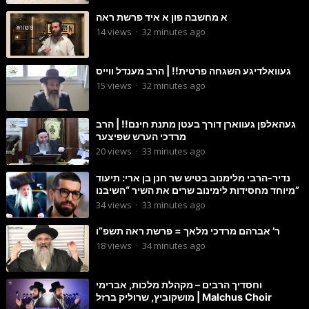
א מחשבה פון א איד פרשת ראה
14
views
·
32 minutes ago
געוואלדיגע השגחה פרטית!! | הרב מענדל ווייס
15
views
·
32 minutes ago
געהאלפן געווארן דורך בעטן מתנת חינם!! | הרב
מרדכי הערש שפיצער
20
views
·
33 minutes ago
נדיר-הרבי מלימנוב בטיש שר חנן בן ארי: תיעוד
מיוחד מחסידות לימינוב שרים את השיר “השיבנו”
34
views
·
33 minutes ago
ר’ אברהם מרדכי מלאך = פרשת ראה תשפ”ו
18
views
·
34 minutes ago
וחסדיך הרבים – מקהלת מלכות, אברימי
מושקוביץ, שרוליק ברזל | Malchus Choir