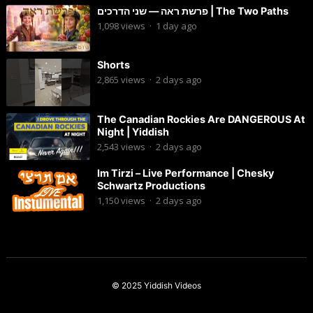
פרשת ראה — שני הדרכים | The Two Paths
1,098
views
·
1 day ago
Shorts
2,865
views
·
2 days ago
The Canadian Rockies Are DANGEROUS At
Night | Yiddish
2,543
views
·
2 days ago
Im Tirzi – Live Performance | Chesky
Schwartz Productions
1,150
views
·
2 days ago
© 2025
Yiddish Videos