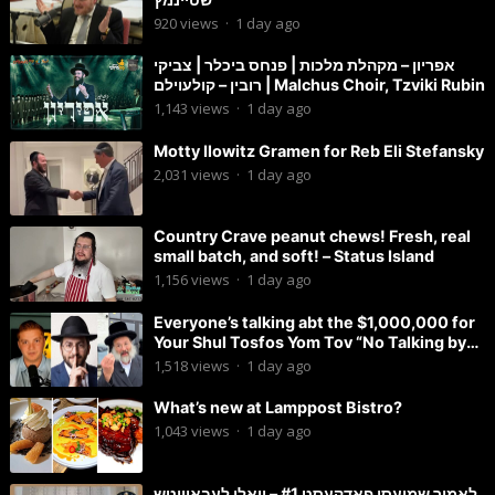
920
views
·
1 day ago
אפריון – מקהלת מלכות | פנחס ביכלר | צביקי
רובין – קולעוילם | Malchus Choir, Tzviki Rubin
1,143
views
·
1 day ago
Motty Ilowitz Gramen for Reb Eli Stefansky
2,031
views
·
1 day ago
Country Crave peanut chews! Fresh, real
small batch, and soft! – Status Island
1,156
views
·
1 day ago
Everyone’s talking abt the $1,000,000 for
Your Shul Tosfos Yom Tov “No Talking by
Davening” movement
1,518
views
·
1 day ago
What’s new at Lamppost Bistro?
1,043
views
·
1 day ago
לאמיר שמועסן פאדקעסט #1 – יואלי לעבאוויטש