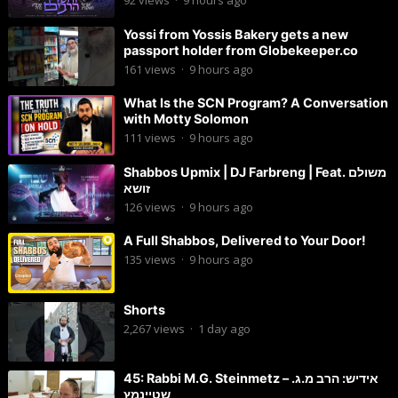
92
views
·
9 hours ago
Yossi from Yossis Bakery gets a new
passport holder from Globekeeper.co
161
views
·
9 hours ago
What Is the SCN Program? A Conversation
with Motty Solomon
111
views
·
9 hours ago
Shabbos Upmix | DJ Farbreng | Feat. משולם
זושא
126
views
·
9 hours ago
A Full Shabbos, Delivered to Your Door!
135
views
·
9 hours ago
Shorts
2,267
views
·
1 day ago
45: Rabbi M.G. Steinmetz – אידיש: הרב מ.ג.
שטיינמץ