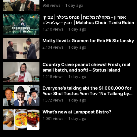
968
views
·
1 day ago
אפריון – מקהלת מלכות | פנחס ביכלר | צביקי
רובין – קולעוילם | Malchus Choir, Tzviki Rubin
1,210
views
·
1 day ago
Motty Ilowitz Gramen for Reb Eli Stefansky
2,104
views
·
1 day ago
Country Crave peanut chews! Fresh, real
small batch, and soft! – Status Island
1,218
views
·
1 day ago
Everyone’s talking abt the $1,000,000 for
Your Shul Tosfos Yom Tov “No Talking by
Davening” movement
1,572
views
·
1 day ago
What’s new at Lamppost Bistro?
1,081
views
·
1 day ago