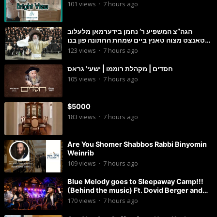
101
views
·
7 hours ago
הגה”צ המשפיע ר’ נחמן בידערמאן מלעלוב
טאנצט מצוה טאנץ ביים שמחת החתונה פון בנו
החתן
123
views
·
7 hours ago
חסדים | מקהלת רוממו | ישעי’ גראס
105
views
·
7 hours ago
$5000
183
views
·
7 hours ago
Are You Shomer Shabbos Rabbi Binyomin
Weinrib
109
views
·
7 hours ago
Blue Melody goes to Sleepaway Camp!!!
(Behind the music) Ft. Dovid Berger and
Chaim Brown
170
views
·
7 hours ago