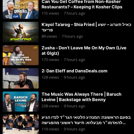
Can You Get Coffee from Non-Kosher
Restaurants? – Keeping it Kosher Clips
115
views
·
7 hours ago
K’ayol Ta’arog – Shia Fried | כאיל תערוג – יושע
פריעד
89
views
·
7 hours ago
Zusha – Don’t Leave Me On My Own (Live
at Glglz)
173
views
·
7 hours ago
2: Dan Eleff and DansDeals.com
128
views
·
9 hours ago
The Music Was Always There | Baruch
Levine | Backstage with Benny
208
views
·
9 hours ago
בפעם הראשונה: המנהיג הלטאי הגר״ד לנדו הגיע
להאדמו״ר מבעלזא: תיעוד ראשוני מהפגישה
הנדירה
119
views
·
9 hours ago