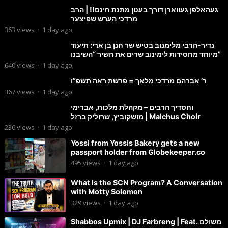
געהאלפן געווארן דורך בעטן מתנת חינם!! | הרב
מרדכי הערש שפיצער
363
views
·
1 day ago
נדיר-הרבי מלימנוב בטיש שר חנן בן ארי: תיעוד
מיוחד מחסידות לימינוב שרים את השיר “השיבנו”
640
views
·
1 day ago
ר’ אברהם מרדכי מלאך = פרשת ראה תשפ”ו
367
views
·
1 day ago
וחסדיך הרבים – מקהלת מלכות, אברימי
מושקוביץ, שרוליק ברזל | Malchus Choir
236
views
·
1 day ago
Yossi from Yossis Bakery gets a new
passport holder from Globekeeper.co
495
views
·
1 day ago
What Is the SCN Program? A Conversation
with Motty Solomon
329
views
·
1 day ago
Shabbos Upmix | DJ Farbreng | Feat. משולם