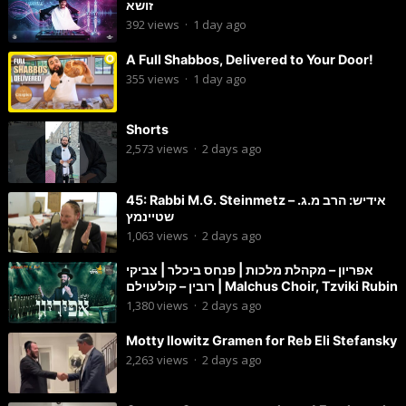
זושא
392
views
·
1 day ago
A Full Shabbos, Delivered to Your Door!
355
views
·
1 day ago
Shorts
2,573
views
·
2 days ago
45: Rabbi M.G. Steinmetz – אידיש: הרב מ.ג.
שטיינמץ
1,063
views
·
2 days ago
אפריון – מקהלת מלכות | פנחס ביכלר | צביקי
רובין – קולעוילם | Malchus Choir, Tzviki Rubin
1,380
views
·
2 days ago
Motty Ilowitz Gramen for Reb Eli Stefansky
2,263
views
·
2 days ago