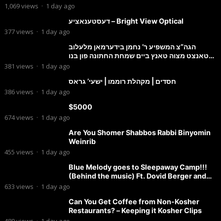
1,069
views
·
1 day ago
דעסטענאציע – Bright View Optical
377
views
·
1 day ago
הגה”צ המשפיע ר’ נחמן בידערמאן מלעלוב
טאנצט מצוה טאנץ ביים שמחת החתונה פון בנו
החתן
381
views
·
1 day ago
חסדים | מקהלת רוממו | ישעי’ גראס
386
views
·
1 day ago
$5000
674
views
·
1 day ago
Are You Shomer Shabbos Rabbi Binyomin
Weinrib
455
views
·
1 day ago
Blue Melody goes to Sleepaway Camp!!!
(Behind the music) Ft. Dovid Berger and
Chaim Brown
633
views
·
1 day ago
Can You Get Coffee from Non-Kosher
Restaurants? – Keeping it Kosher Clips