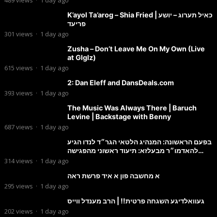
489
views
·
1 day ago
K’ayol Ta’arog – Shia Fried | כאיל תערוג – יושע
פריעד
301
views
·
1 day ago
Zusha – Don’t Leave Me On My Own (Live
at Glglz)
615
views
·
1 day ago
2: Dan Eleff and DansDeals.com
393
views
·
1 day ago
The Music Was Always There | Baruch
Levine | Backstage with Benny
687
views
·
1 day ago
בפעם הראשונה: המנהיג הלטאי הגר״ד לנדו הגיע
להאדמו״ר מבעלזא: תיעוד ראשוני מהפגישה
הנדירה
314
views
·
1 day ago
א מחשבה פון א איד פרשת ראה
295
views
·
1 day ago
געוואלדיגע השגחה פרטית!! | הרב מענדל ווייס
202
views
·
1 day ago