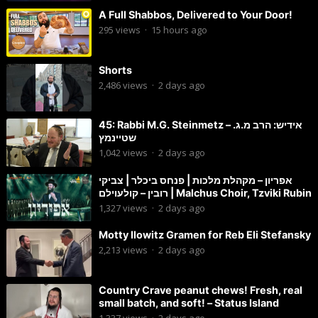
A Full Shabbos, Delivered to Your Door!
295
views
·
15 hours ago
Shorts
2,486
views
·
2 days ago
45: Rabbi M.G. Steinmetz – אידיש: הרב מ.ג.
שטיינמץ
1,042
views
·
2 days ago
אפריון – מקהלת מלכות | פנחס ביכלר | צביקי
רובין – קולעוילם | Malchus Choir, Tzviki Rubin
1,327
views
·
2 days ago
Motty Ilowitz Gramen for Reb Eli Stefansky
2,213
views
·
2 days ago
Country Crave peanut chews! Fresh, real
small batch, and soft! – Status Island
1,337
views
·
2 days ago