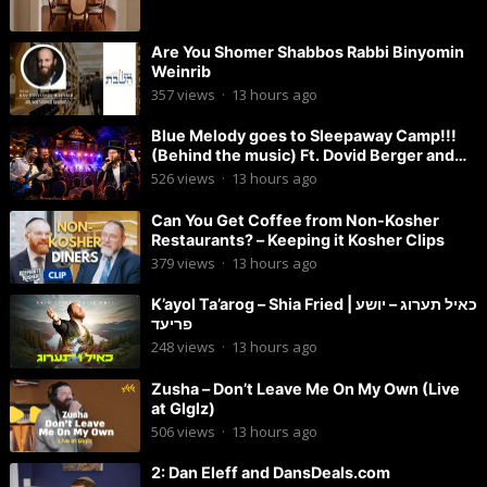
Are You Shomer Shabbos Rabbi Binyomin
Weinrib
357
views
·
13 hours ago
Blue Melody goes to Sleepaway Camp!!!
(Behind the music) Ft. Dovid Berger and
Chaim Brown
526
views
·
13 hours ago
Can You Get Coffee from Non-Kosher
Restaurants? – Keeping it Kosher Clips
379
views
·
13 hours ago
K’ayol Ta’arog – Shia Fried | כאיל תערוג – יושע
פריעד
248
views
·
13 hours ago
Zusha – Don’t Leave Me On My Own (Live
at Glglz)
506
views
·
13 hours ago
2: Dan Eleff and DansDeals.com