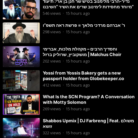
נדיר-הרבי מלימנוב בטיש שר חנן בן ארי: תיעוד
מיוחד מחסידות לימינוב שרים את השיר “השיבנו”
546
views
·
15 hours ago
ר’ אברהם מרדכי מלאך = פרשת ראה תשפ”ו
298
views
·
15 hours ago
וחסדיך הרבים – מקהלת מלכות, אברימי
מושקוביץ, שרוליק ברזל | Malchus Choir
202
views
·
15 hours ago
Yossi from Yossis Bakery gets a new
passport holder from Globekeeper.co
412
views
·
15 hours ago
What Is the SCN Program? A Conversation
with Motty Solomon
269
views
·
15 hours ago
Shabbos Upmix | DJ Farbreng | Feat. משולם
זושא
322
views
·
15 hours ago