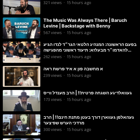
321
views
·
15 hours ago
The Music Was Always There | Baruch
Levine | Backstage with Benny
567
views
·
15 hours ago
בפעם הראשונה: המנהיג הלטאי הגר״ד לנדו הגיע
להאדמו״ר מבעלזא: תיעוד ראשוני מהפגישה
הנדירה
262
views
·
15 hours ago
א מחשבה פון א איד פרשת ראה
239
views
·
15 hours ago
געוואלדיגע השגחה פרטית!! | הרב מענדל ווייס
173
views
·
15 hours ago
געהאלפן געווארן דורך בעטן מתנת חינם!! | הרב
מרדכי הערש שפיצער
300
views
·
15 hours ago