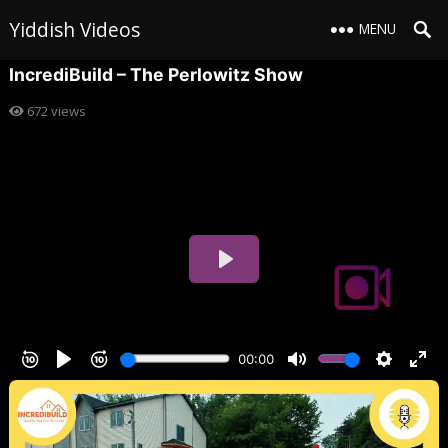
Yiddish Videos
MENU
IncrediBuild – The Perlowitz Show
672
views