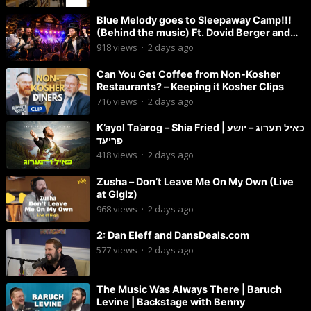
Blue Melody goes to Sleepaway Camp!!!
(Behind the music) Ft. Dovid Berger and
Chaim Brown
918
views
·
2 days ago
Can You Get Coffee from Non-Kosher
Restaurants? – Keeping it Kosher Clips
716
views
·
2 days ago
K’ayol Ta’arog – Shia Fried | כאיל תערוג – יושע
פריעד
418
views
·
2 days ago
Zusha – Don’t Leave Me On My Own (Live
at Glglz)
968
views
·
2 days ago
2: Dan Eleff and DansDeals.com
577
views
·
2 days ago
The Music Was Always There | Baruch
Levine | Backstage with Benny