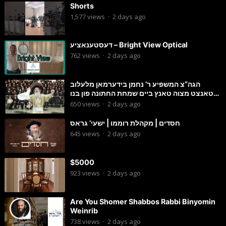
Shorts
1,577
views
·
2 days ago
דעסטענאציע – Bright View Optical
762
views
·
2 days ago
הגה”צ המשפיע ר’ נחמן בידערמאן מלעלוב
טאנצט מצוה טאנץ ביים שמחת החתונה פון בנו
החתן
650
views
·
2 days ago
חסדים | מקהלת רוממו | ישעי’ גראס
645
views
·
2 days ago
$5000
923
views
·
2 days ago
Are You Shomer Shabbos Rabbi Binyomin
Weinrib
738
views
·
2 days ago