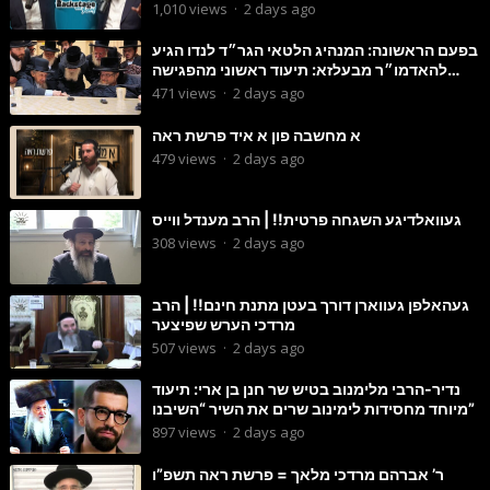
1,010
views
·
2 days ago
בפעם הראשונה: המנהיג הלטאי הגר״ד לנדו הגיע
להאדמו״ר מבעלזא: תיעוד ראשוני מהפגישה
הנדירה
471
views
·
2 days ago
א מחשבה פון א איד פרשת ראה
479
views
·
2 days ago
געוואלדיגע השגחה פרטית!! | הרב מענדל ווייס
308
views
·
2 days ago
געהאלפן געווארן דורך בעטן מתנת חינם!! | הרב
מרדכי הערש שפיצער
507
views
·
2 days ago
נדיר-הרבי מלימנוב בטיש שר חנן בן ארי: תיעוד
מיוחד מחסידות לימינוב שרים את השיר “השיבנו”
897
views
·
2 days ago
ר’ אברהם מרדכי מלאך = פרשת ראה תשפ”ו