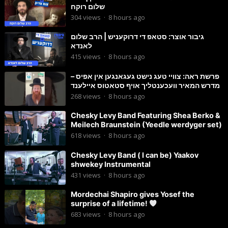
שלום רוקח
304
views
·
8 hours ago
גיבור אוצר: סטאפ די דרוקעניש | הרב שלום
לאנדא
415
views
·
8 hours ago
פרשת ראה: צוויי טעג נישט געגאנגען אין אפיס –
מדרש המאיר וועכענטליך אויף סטאטוס איילענד
268
views
·
8 hours ago
Chesky Levy Band Featuring Shea Berko &
Meilech Braunstein (Yeedle werdyger set)
618
views
·
8 hours ago
Chesky Levy Band ( I can be) Yaakov
shwekey Instrumental
431
views
·
8 hours ago
Mordechai Shapiro gives Yosef the
surprise of a lifetime!
683
views
·
8 hours ago