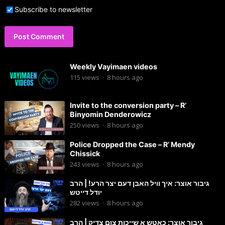
Subscribe to newsletter
Weekly Vayimaen videos
115
views
·
8 hours ago
Invite to the conversion party – R’
Binyomin Denderowicz
250
views
·
8 hours ago
Police Dropped the Case – R’ Mendy
Chissick
243
views
·
8 hours ago
גיבור אוצר: איך וויל האבן דעם יצר הרע! | הרב
יודל דייטש
282
views
·
8 hours ago
גיבור אוצר: כאטש א שייכות צום צדיק | הרב