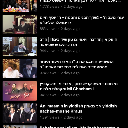
נאכט״ אחרי לידת בן האדמו״ר-פשוט לצפות
ולהנות
1,778
views
·
2 days ago
עזרי מעם ה’ – לשדך הבנים והבנות – ר׳ יוסף חיים
גרינוואלד שליט”א
883
views
·
2 days ago
חיזוק און הדרכה וויאזוי צו טון שידוכים!! | הרב
מרדכי הערש שפיצער
944
views
·
2 days ago
המשפיעים חגגו את ט״ו באב: תיעוד מיוחד
מהמעמדים הגדולים בחצרות האדמו״ר
מסטוטשין והגרי״מ מורגשטרן
974
views
·
2 days ago
מי חכם – משה קרישבסקי, אבריימי מושקוביץ
ומקהלת מלכות Mi Chacham I
941
views
·
2 days ago
Ani maamin in yiddish אני מאמין yiddish
nachas-moshe Kraus
1,394
views
·
2 days ago
Reboino shel oilam -Meilech braunstein-