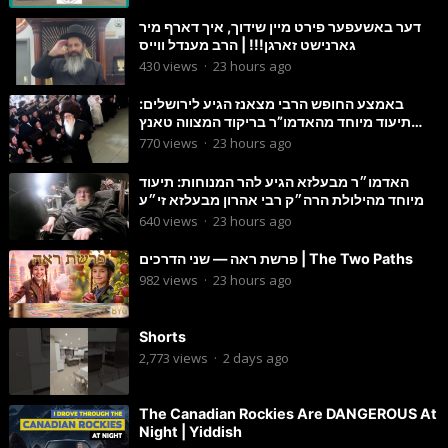
דער באשעפער פירט מיין שידוך, איך דארף מיר
גארנישט זארגן!!! | הרב מענדל ווייס
430
views
·
23 hours ago
באמצע החופש הרבי מצאנז הגיע לירושלים:
תיעוד מיוחד מהאדמו”ר בריקוד המצווה טאנץ
בשמחת בית סטרפקוב
770
views
·
23 hours ago
האדמו״ר מבעלזא הגיע להר המנוחות: תיעוד
מיוחד מהילולת הרה״ק רבי אהרון מבעלזא זי״ע
640
views
·
23 hours ago
פרשת ראה — שני הדרכים | The Two Paths
982
views
·
23 hours ago
Shorts
2,773
views
·
2 days ago
The Canadian Rockies Are DANGEROUS At
Night | Yiddish