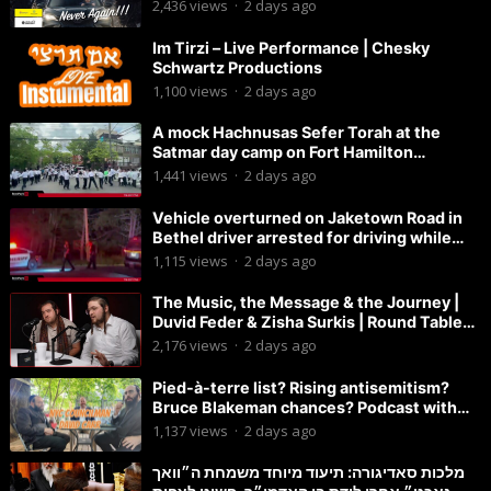
2,436
views
·
2 days ago
Im Tirzi – Live Performance | Chesky
Schwartz Productions
1,100
views
·
2 days ago
A mock Hachnusas Sefer Torah at the
Satmar day camp on Fort Hamilton
Parkway.
1,441
views
·
2 days ago
Vehicle overturned on Jaketown Road in
Bethel driver arrested for driving while
intoxicated.
1,115
views
·
2 days ago
The Music, the Message & the Journey |
Duvid Feder & Zisha Surkis | Round Table
#11
2,176
views
·
2 days ago
Pied-à-terre list? Rising antisemitism?
Bruce Blakeman chances? Podcast with
Councilman David Carr!
1,137
views
·
2 days ago
מלכות סאדיגורה: תיעוד מיוחד משמחת ה״וואך