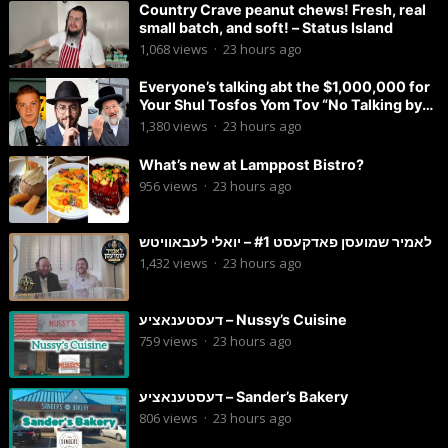
Country Crave peanut chews! Fresh, real
small batch, and soft! – Status Island
1,068
views
·
23 hours ago
Everyone’s talking abt the $1,000,000 for
Your Shul Tosfos Yom Tov “No Talking by
Davening” movement
1,380
views
·
23 hours ago
What’s new at Lamppost Bistro?
956
views
·
23 hours ago
לאמיר שמועסן פאדקעסט #1 – יואלי לעבאוויטש
1,432
views
·
23 hours ago
דעסטענאציע – Nussy’s Cuisine
759
views
·
23 hours ago
דעסטענאציע – Sander’s Bakery
806
views
·
23 hours ago