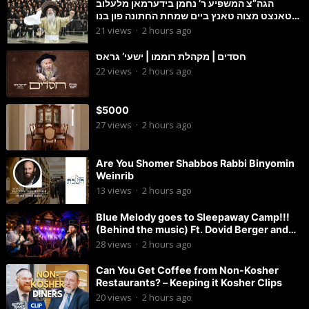
הגה”צ המשפיע ר’ נחמן בידערמאן מלעלוב
טאנצט מצוה טאנץ ביים שמחת החתונה פון בנו
החתן
21
views
·
2 hours ago
חסדים | מקהלת רוממו | ישעי’ גראס
22
views
·
2 hours ago
$5000
27
views
·
2 hours ago
Are You Shomer Shabbos Rabbi Binyomin
Weinrib
13
views
·
2 hours ago
Blue Melody goes to Sleepaway Camp!!!
(Behind the music) Ft. Dovid Berger and
Chaim Brown
28
views
·
2 hours ago
Can You Get Coffee from Non-Kosher
Restaurants? – Keeping it Kosher Clips
20
views
·
2 hours ago