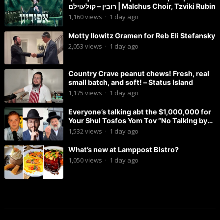
רובין – קולעוילם | Malchus Choir, Tzviki Rubin
1,160
views
·
1 day ago
Motty Ilowitz Gramen for Reb Eli Stefansky
2,053
views
·
1 day ago
Country Crave peanut chews! Fresh, real
small batch, and soft! – Status Island
1,175
views
·
1 day ago
Everyone’s talking abt the $1,000,000 for
Your Shul Tosfos Yom Tov “No Talking by
Davening” movement
1,532
views
·
1 day ago
What’s new at Lamppost Bistro?
1,050
views
·
1 day ago