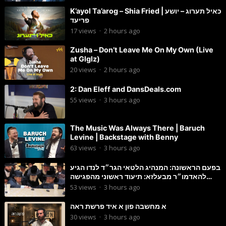
K’ayol Ta’arog – Shia Fried | כאיל תערוג – יושע
פריעד
17
views
·
2 hours ago
Zusha – Don’t Leave Me On My Own (Live
at Glglz)
20
views
·
2 hours ago
2: Dan Eleff and DansDeals.com
55
views
·
3 hours ago
The Music Was Always There | Baruch
Levine | Backstage with Benny
63
views
·
3 hours ago
בפעם הראשונה: המנהיג הלטאי הגר״ד לנדו הגיע
להאדמו״ר מבעלזא: תיעוד ראשוני מהפגישה
הנדירה
53
views
·
3 hours ago
א מחשבה פון א איד פרשת ראה
30
views
·
3 hours ago