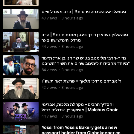
געוואלדיגע השגחה פרטית!! | הרב מענדל ווייס
43
views
·
3 hours ago
געהאלפן געווארן דורך בעטן מתנת חינם!! | הרב
מרדכי הערש שפיצער
44
views
·
3 hours ago
נדיר-הרבי מלימנוב בטיש שר חנן בן ארי: תיעוד
מיוחד מחסידות לימינוב שרים את השיר “השיבנו”
84
views
·
3 hours ago
ר’ אברהם מרדכי מלאך = פרשת ראה תשפ”ו
42
views
·
3 hours ago
וחסדיך הרבים – מקהלת מלכות, אברימי
מושקוביץ, שרוליק ברזל | Malchus Choir
44
views
·
3 hours ago
Yossi from Yossis Bakery gets a new
passport holder from Globekeeper.co