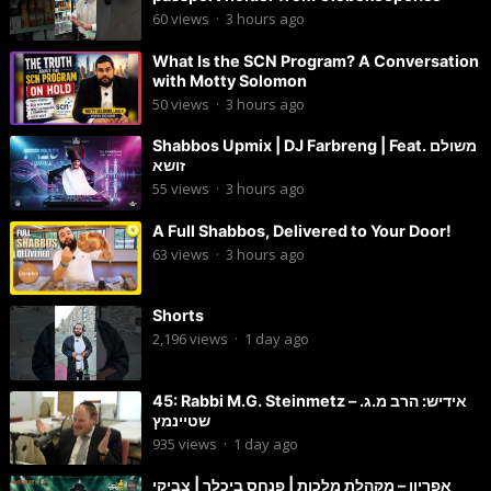
60
views
·
3 hours ago
What Is the SCN Program? A Conversation
with Motty Solomon
50
views
·
3 hours ago
Shabbos Upmix | DJ Farbreng | Feat. משולם
זושא
55
views
·
3 hours ago
A Full Shabbos, Delivered to Your Door!
63
views
·
3 hours ago
Shorts
2,196
views
·
1 day ago
45: Rabbi M.G. Steinmetz – אידיש: הרב מ.ג.
שטיינמץ
935
views
·
1 day ago
אפריון – מקהלת מלכות | פנחס ביכלר | צביקי