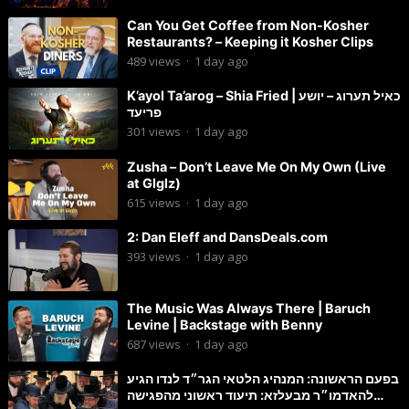
Can You Get Coffee from Non-Kosher
Restaurants? – Keeping it Kosher Clips
489
views
·
1 day ago
K’ayol Ta’arog – Shia Fried | כאיל תערוג – יושע
פריעד
301
views
·
1 day ago
Zusha – Don’t Leave Me On My Own (Live
at Glglz)
615
views
·
1 day ago
2: Dan Eleff and DansDeals.com
393
views
·
1 day ago
The Music Was Always There | Baruch
Levine | Backstage with Benny
687
views
·
1 day ago
בפעם הראשונה: המנהיג הלטאי הגר״ד לנדו הגיע
להאדמו״ר מבעלזא: תיעוד ראשוני מהפגישה