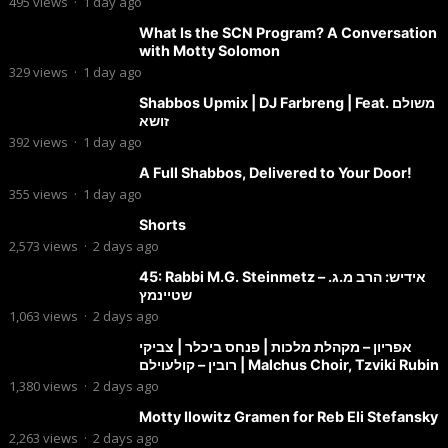
495
views
·
1 day ago
What Is the SCN Program? A Conversation
with Motty Solomon
329
views
·
1 day ago
Shabbos Upmix | DJ Farbreng | Feat. משולם
זושא
392
views
·
1 day ago
A Full Shabbos, Delivered to Your Door!
355
views
·
1 day ago
Shorts
2,573
views
·
2 days ago
45: Rabbi M.G. Steinmetz – אידיש: הרב מ.ג.
שטיינמץ
1,063
views
·
2 days ago
אפריון – מקהלת מלכות | פנחס ביכלר | צביקי
רובין – קולעוילם | Malchus Choir, Tzviki Rubin
1,380
views
·
2 days ago
Motty Ilowitz Gramen for Reb Eli Stefansky
2,263
views
·
2 days ago