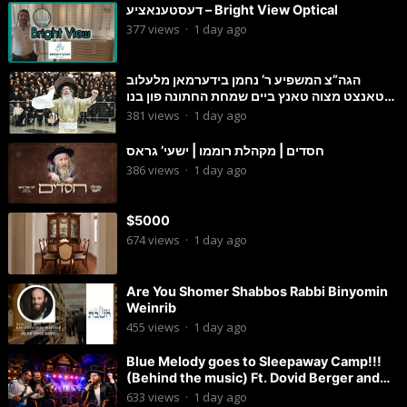
דעסטענאציע – Bright View Optical
377
views
·
1 day ago
הגה”צ המשפיע ר’ נחמן בידערמאן מלעלוב
טאנצט מצוה טאנץ ביים שמחת החתונה פון בנו
החתן
381
views
·
1 day ago
חסדים | מקהלת רוממו | ישעי’ גראס
386
views
·
1 day ago
$5000
674
views
·
1 day ago
Are You Shomer Shabbos Rabbi Binyomin
Weinrib
455
views
·
1 day ago
Blue Melody goes to Sleepaway Camp!!!
(Behind the music) Ft. Dovid Berger and
Chaim Brown
633
views
·
1 day ago