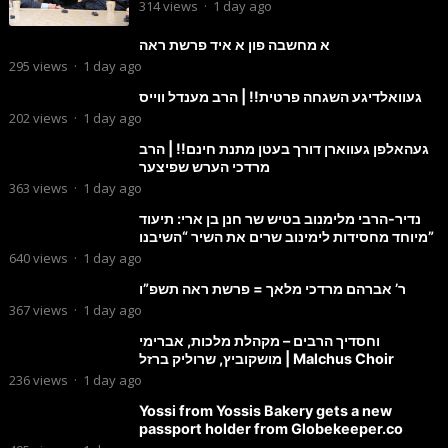
הנדירה
314
views
·
1 day ago
א מחשבה פון א איד פרשת ראה
295
views
·
1 day ago
געוואלדיגע השגחה פרטית!! | הרב מענדל ווייס
202
views
·
1 day ago
געהאלפן געווארן דורך בעטן מתנת חינם!! | הרב
מרדכי הערש שפיצער
363
views
·
1 day ago
נדיר-הרבי מלימנוב בטיש שר חנן בן ארי: תיעוד
מיוחד מחסידות לימינוב שרים את השיר “השיבנו”
640
views
·
1 day ago
ר’ אברהם מרדכי מלאך = פרשת ראה תשפ”ו
367
views
·
1 day ago
וחסדיך הרבים – מקהלת מלכות, אברימי
מושקוביץ, שרוליק ברזל | Malchus Choir
236
views
·
1 day ago
Yossi from Yossis Bakery gets a new
passport holder from Globekeeper.co