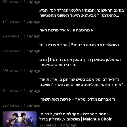
694
views
·
1 day ago
בפעם הראשונה: המנהיג הלטאי הגר״ד לנדו הגיע
להאדמו״ר מבעלזא: תיעוד ראשוני מהפגישה
הנדירה
314
views
·
1 day ago
א מחשבה פון א איד פרשת ראה
296
views
·
1 day ago
געוואלדיגע השגחה פרטית!! | הרב מענדל ווייס
202
views
·
1 day ago
געהאלפן געווארן דורך בעטן מתנת חינם!! | הרב
מרדכי הערש שפיצער
365
views
·
1 day ago
נדיר-הרבי מלימנוב בטיש שר חנן בן ארי: תיעוד
מיוחד מחסידות לימינוב שרים את השיר “השיבנו”
644
views
·
1 day ago
ר’ אברהם מרדכי מלאך = פרשת ראה תשפ”ו
367
views
·
1 day ago
וחסדיך הרבים – מקהלת מלכות, אברימי
מושקוביץ, שרוליק ברזל | Malchus Choir
236
views
·
1 day ago