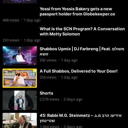
Yossi from Yossis Bakery gets a new
passport holder from Globekeeper.co
498
views
·
1 day ago
What Is the SCN Program? A Conversation
with Motty Solomon
330
views
·
1 day ago
Shabbos Upmix | DJ Farbreng | Feat. משולם
זושא
392
views
·
1 day ago
A Full Shabbos, Delivered to Your Door!
356
views
·
1 day ago
Shorts
2,576
views
·
2 days ago
45: Rabbi M.G. Steinmetz – אידיש: הרב מ.ג.
שטיינמץ
1,064
views
·
2 days ago