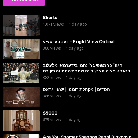
Shorts
1,071
views
·
1 day ago
דעסטענאציע – Bright View Optical
380
views
·
1 day ago
הגה”צ המשפיע ר’ נחמן בידערמאן מלעלוב
טאנצט מצוה טאנץ ביים שמחת החתונה פון בנו
החתן
382
views
·
1 day ago
חסדים | מקהלת רוממו | ישעי’ גראס
386
views
·
1 day ago
$5000
675
views
·
1 day ago
Are You Shomer Shabbos Rabbi Binyomin