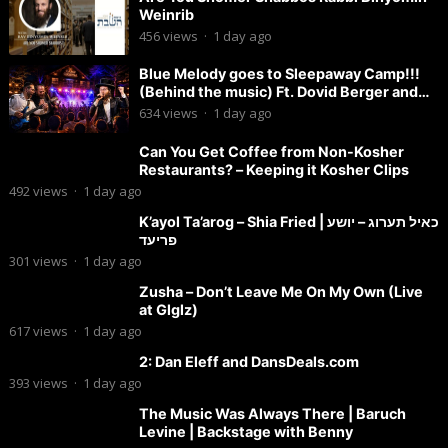
Weinrib
456
views
·
1 day ago
Blue Melody goes to Sleepaway Camp!!!
(Behind the music) Ft. Dovid Berger and
Chaim Brown
634
views
·
1 day ago
Can You Get Coffee from Non-Kosher
Restaurants? – Keeping it Kosher Clips
492
views
·
1 day ago
K’ayol Ta’arog – Shia Fried | כאיל תערוג – יושע
פריעד
301
views
·
1 day ago
Zusha – Don’t Leave Me On My Own (Live
at Glglz)
617
views
·
1 day ago
2: Dan Eleff and DansDeals.com
393
views
·
1 day ago
The Music Was Always There | Baruch
Levine | Backstage with Benny