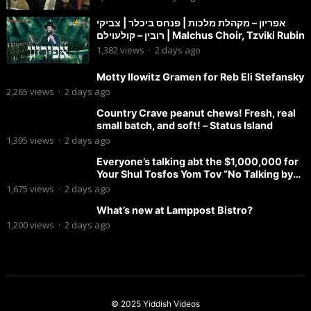
אפריון – מקהלת מלכות | פנחס ביכלר | צביקי
רובין – קולעוילם | Malchus Choir, Tzviki Rubin
1,382
views
·
2 days ago
Motty Ilowitz Gramen for Reb Eli Stefansky
2,265
views
·
2 days ago
Country Crave peanut chews! Fresh, real
small batch, and soft! – Status Island
1,395
views
·
2 days ago
Everyone’s talking abt the $1,000,000 for
Your Shul Tosfos Yom Tov “No Talking by
Davening” movement
1,675
views
·
2 days ago
What’s new at Lamppost Bistro?
1,200
views
·
2 days ago
© 2025
Yiddish Videos