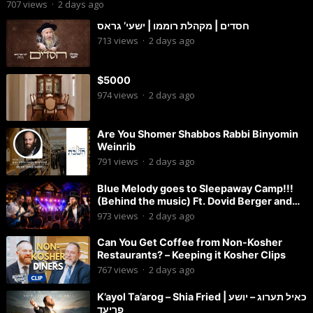
החתן
707
views
·
2 days ago
חסדים | מקהלת רוממו | ישעי’ גראס
713
views
·
2 days ago
$5000
974
views
·
2 days ago
Are You Shomer Shabbos Rabbi Binyomin
Weinrib
791
views
·
2 days ago
Blue Melody goes to Sleepaway Camp!!!
(Behind the music) Ft. Dovid Berger and
Chaim Brown
973
views
·
2 days ago
Can You Get Coffee from Non-Kosher
Restaurants? – Keeping it Kosher Clips
767
views
·
2 days ago
K’ayol Ta’arog – Shia Fried | כאיל תערוג – יושע
פריעד