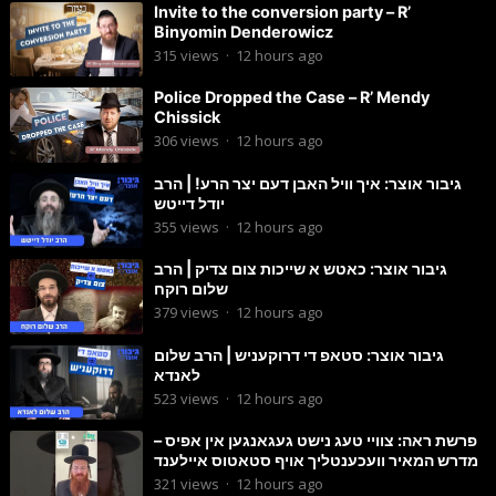
Invite to the conversion party – R’
Binyomin Denderowicz
315
views
·
12 hours ago
Police Dropped the Case – R’ Mendy
Chissick
306
views
·
12 hours ago
גיבור אוצר: איך וויל האבן דעם יצר הרע! | הרב
יודל דייטש
355
views
·
12 hours ago
גיבור אוצר: כאטש א שייכות צום צדיק | הרב
שלום רוקח
379
views
·
12 hours ago
גיבור אוצר: סטאפ די דרוקעניש | הרב שלום
לאנדא
523
views
·
12 hours ago
פרשת ראה: צוויי טעג נישט געגאנגען אין אפיס –
מדרש המאיר וועכענטליך אויף סטאטוס איילענד
321
views
·
12 hours ago