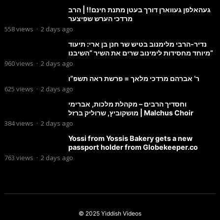
געהאלפן געווארן דורך בעטן מתנת חינם!! | הרב
מרדכי הערש שפיצער
558
views
·
2 days ago
נדיר-הרבי מלימנוב בטיש שר חנן בן ארי: תיעוד
מיוחד מחסידות לימינוב שרים את השיר “השיבנו”
960
views
·
2 days ago
ר’ אברהם מרדכי מלאך = פרשת ראה תשפ”ו
625
views
·
2 days ago
וחסדיך הרבים – מקהלת מלכות, אברימי
מושקוביץ, שרוליק ברזל | Malchus Choir
384
views
·
2 days ago
Yossi from Yossis Bakery gets a new
passport holder from Globekeeper.co
763
views
·
2 days ago
© 2025
Yiddish Videos