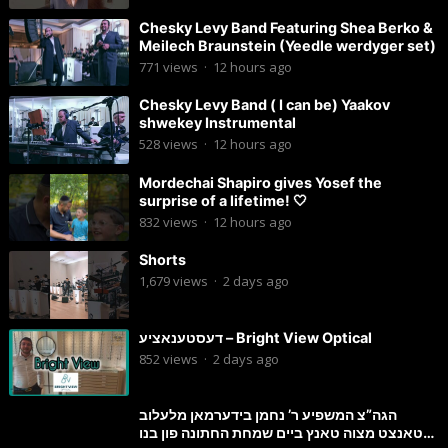
Chesky Levy Band Featuring Shea Berko &
Meilech Braunstein (Yeedle werdyger set)
771
views
·
12 hours ago
Chesky Levy Band ( I can be) Yaakov
shwekey Instrumental
528
views
·
12 hours ago
Mordechai Shapiro gives Yosef the
surprise of a lifetime! 🤍
832
views
·
12 hours ago
Shorts
1,679
views
·
2 days ago
דעסטענאציע – Bright View Optical
852
views
·
2 days ago
הגה”צ המשפיע ר’ נחמן בידערמאן מלעלוב
טאנצט מצוה טאנץ ביים שמחת החתונה פון בנו