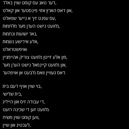
דער טאג עס קומט שוין באלד,
און דאס הארץ אזוי פינסטער און קאלט,
עס עפנט זיך א נייער שפאלט,
מ’וועט נישט הערן מער מלחמות,
נאר ישועות ונחמות,
אלע אידישע נשמות,
אויפשטראלט.
פון אלע זייטן מ’וועט צוריק אהיימגיין,
און מ’וועט קיינמאל נישט הערן מער,
דאס געוויין וואס מ’בעט אן אויפהער.
בוי שוין אויף דעם בית,
בית שלישי,
די עבודה זיס און הייליג,
מ’וועט זען די שכינה רועט.
ווען קומט שוין משיח,
לעכטיג און שיין,