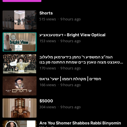
Shorts
515
views
·
9 hours ago
דעסטענאציע – Bright View Optical
153
views
·
9 hours ago
הגה”צ המשפיע ר’ נחמן בידערמאן מלעלוב
טאנצט מצוה טאנץ ביים שמחת החתונה פון בנו
החתן
170
views
·
9 hours ago
חסדים | מקהלת רוממו | ישעי’ גראס
166
views
·
9 hours ago
$5000
304
views
·
9 hours ago
Are You Shomer Shabbos Rabbi Binyomin