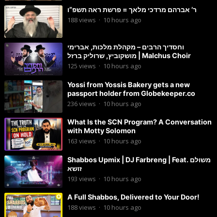
ר’ אברהם מרדכי מלאך = פרשת ראה תשפ”ו
188
views
·
10 hours ago
וחסדיך הרבים – מקהלת מלכות, אברימי
מושקוביץ, שרוליק ברזל | Malchus Choir
125
views
·
10 hours ago
Yossi from Yossis Bakery gets a new
passport holder from Globekeeper.co
236
views
·
10 hours ago
What Is the SCN Program? A Conversation
with Motty Solomon
163
views
·
10 hours ago
Shabbos Upmix | DJ Farbreng | Feat. משולם
זושא
193
views
·
10 hours ago
A Full Shabbos, Delivered to Your Door!
188
views
·
10 hours ago