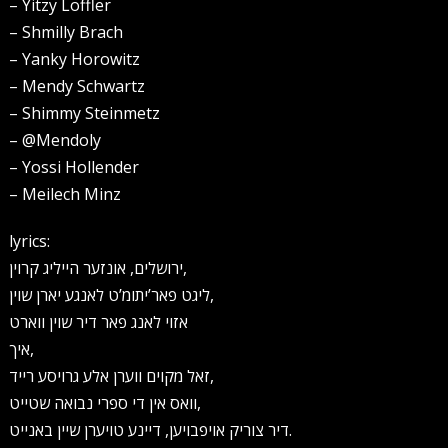
– Yitzy Loffler
– Shmilly Brach
– Yanky Horowitz
– Mendy Schwartz
– Shimmy Steinmetz
– ‎@Mendoly
– Yossi Hollender
– Meilech Minz
lyrics:
ירושלים, אונזער הייליג קרוין,
ליגט פאר’יתומ’ט לאנגע יארן שוין,
אזוי לאנג פאר דיר שוין ווארט
איך,
זאל מקוים ווערן אלע גרויסע רייד,
וואס אין די ספרי נבואה שטייט,
דיר צוריק אויפבויען, דיינע טויערן שיין באנייט.