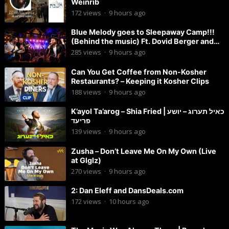
Weinrib
172
views
·
9 hours ago
Blue Melody goes to Sleepaway Camp!!!
(Behind the music) Ft. Dovid Berger and
Chaim Brown
285
views
·
9 hours ago
Can You Get Coffee from Non-Kosher
Restaurants? – Keeping it Kosher Clips
188
views
·
9 hours ago
K’ayol Ta’arog – Shia Fried | כאיל תערוג – יושע
פריעד
139
views
·
9 hours ago
Zusha – Don’t Leave Me On My Own (Live
at Glglz)
270
views
·
9 hours ago
2: Dan Eleff and DansDeals.com
172
views
·
10 hours ago