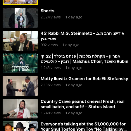
Shorts
2,324
views
·
1 day ago
45: Rabbi M.G. Steinmetz – אידיש: הרב מ.ג.
שטיינמץ
992
views
·
1 day ago
אפריון – מקהלת מלכות | פנחס ביכלר | צביקי
רובין – קולעוילם | Malchus Choir, Tzviki Rubin
1,243
views
·
1 day ago
Motty Ilowitz Gramen for Reb Eli Stefansky
2,136
views
·
1 day ago
Country Crave peanut chews! Fresh, real
small batch, and soft! – Status Island
1,248
views
·
1 day ago
Everyone’s talking abt the $1,000,000 for
Your Shul Tosfos Yom Tov “No Talking by