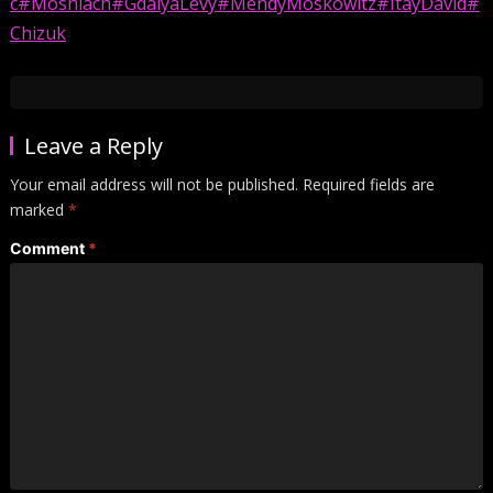
c
#Moshiach
#GdalyaLevy
#MendyMoskowitz
#ItayDavid
#
Chizuk
Leave a Reply
Your email address will not be published.
Required fields are
marked
*
Comment
*