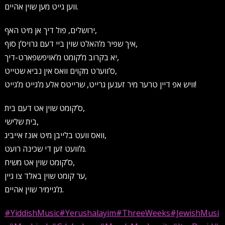
ווען גייט מען שוין אהיים.
ירושלים, פול דיך אן מיט האף,
איך שפיר מ’האלט שוין ביי דעם גרויס’ן סוף,
יא בקרוב מ’קומט מ’אויפשפארט-דיך,
ס’ווערט מקוים וואס אין נביא שטייט,
וויש אפ דיין טרער מיר זענען גרייט, שרייטס אלע מ’גייט מ’גייט!
ס’קומט שוין אט דעם בית,
בית שלישי,
וואס וועט בלייבן מיט אונז אייביג,
מ’וועט זען די שכינה רועט.
ס’קומט שוין אט משיח,
ער קומט שוין באלד צו גיין,
מ’גיימיר שוין אהיים.
#YiddishMusic
#Yerushalayim
#ThreeWeeks
#JewishMusi