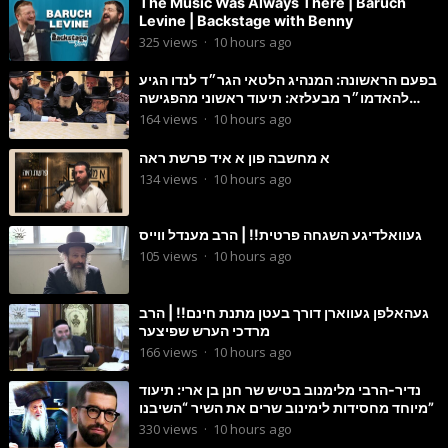
The Music Was Always There | Baruch
Levine | Backstage with Benny
325
views
·
10 hours ago
בפעם הראשונה: המנהיג הלטאי הגר״ד לנדו הגיע
להאדמו״ר מבעלזא: תיעוד ראשוני מהפגישה
הנדירה
164
views
·
10 hours ago
א מחשבה פון א איד פרשת ראה
134
views
·
10 hours ago
געוואלדיגע השגחה פרטית!! | הרב מענדל ווייס
105
views
·
10 hours ago
געהאלפן געווארן דורך בעטן מתנת חינם!! | הרב
מרדכי הערש שפיצער
166
views
·
10 hours ago
נדיר-הרבי מלימנוב בטיש שר חנן בן ארי: תיעוד
מיוחד מחסידות לימינוב שרים את השיר “השיבנו”
330
views
·
10 hours ago