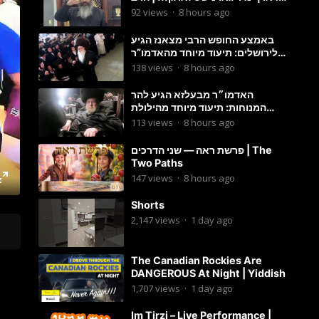
מענדל ווייס
92
views
·
8 hours ago
באמצע החופש הרבי מצאנז הגיע
לירושלים: תיעוד מיוחד מהאדמו”ר
בריקוד המצווה טאנץ בשמחת בית
138
views
·
8 hours ago
סטרפקוב
האדמו״ר מבעלזא הגיע להר
המנוחות: תיעוד מיוחד מהילולת
הרה״ק רבי אהרון מבעלזא זי״ע
113
views
·
8 hours ago
פרשת ראה — שני הדרכים | The
Two Paths
147
views
·
8 hours ago
Shorts
2,147
views
·
1 day ago
The Canadian Rockies Are
DANGEROUS At Night | Yiddish
1,707
views
·
1 day ago
Im Tirzi – Live Performance |