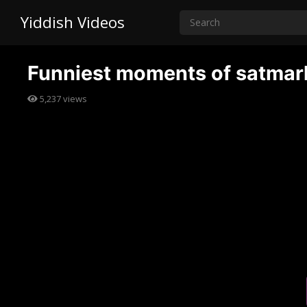
Yiddish Videos
Funniest moments of satmar
5,237
views