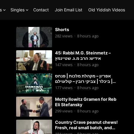
s
Singles
Contact
Join Email List
Old Yiddish Videos
Shorts
282
views
·
8 hours ago
45: Rabbi M.G. Steinmetz –
אידיש: הרב מ.ג. שטיינמץ
147
views
·
8 hours ago
אפריון – מקהלת מלכות | פנחס
ביכלר | צביקי רובין – קולעוילם |
Malchus Choir, Tzviki Rubin
177
views
·
8 hours ago
Motty Ilowitz Gramen for Reb
Eli Stefansky
299
views
·
8 hours ago
Country Crave peanut chews!
Fresh, real small batch, and
soft! – Status Island