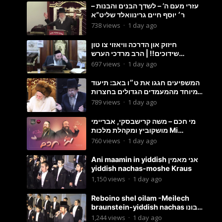
עזרי מעם ה’ – לשדך הבנים והבנות –
ר׳ יוסף חיים גרינוואלד שליט”א
738
views
·
1 day ago
חיזוק און הדרכה וויאזוי צו טון
שידוכים!! | הרב מרדכי הערש
שפיצער
697
views
·
1 day ago
המשפיעים חגגו את ט״ו באב: תיעוד
מיוחד מהמעמדים הגדולים בחצרות
האדמו״ר מסטוטשין והגרי״מ
789
views
·
1 day ago
מורגשטרן
מי חכם – משה קרישבסקי, אבריימי
מושקוביץ ומקהלת מלכות Mi
Chacham I
760
views
·
1 day ago
Ani maamin in yiddish אני מאמין
yiddish nachas-moshe Kraus
1,150
views
·
1 day ago
Reboino shel oilam -Meilech
braunstein-yiddish nachas רבונו
של עולם
1,244
views
·
1 day ago