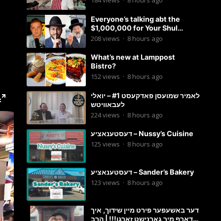
184
views
·
8 hours ago
Everyone’s talking abt the
$1,000,000 for Your Shul
Tosfos Yom Tov “No Talking by
208
views
·
8 hours ago
Davening” movement
What’s new at Lamppost
Bistro?
152
views
·
8 hours ago
לאמיר שמועסן פאדקעסט #1 – יואלי
לעבאוויטש
224
views
·
8 hours ago
דעסטענאציע – Nussy’s Cuisine
125
views
·
8 hours ago
דעסטענאציע – Sander’s Bakery
123
views
·
8 hours ago
דער באשעפער פירט מיין שידוך, איך
דארף מיר גארנישט זארגן!!! | הרב