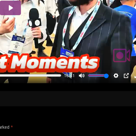
marked
*