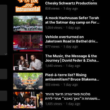
Chesky Schwartz Productions
838
views
·
1 day ago
A mock Hachnusas Sefer Torah
at the Satmar day camp on Fort
Hamilton Parkway.
1,054
views
·
1 day ago
Vehicle overturned on
Jaketown Road in Bethel driver
arrested for driving while
877
views
·
1 day ago
intoxicated.
The Music, the Message & the
Journey | Duvid Feder & Zisha
Surkis | Round Table #11
1,640
views
·
1 day ago
Pied-à-terre list? Rising
antisemitism? Bruce Blakeman
chances? Podcast with
933
views
·
1 day ago
Councilman David Carr!
מלכות סאדיגורה: תיעוד מיוחד
משמחת ה״וואך נאכט״ אחרי לידת
בן האדמו״ר-פשוט לצפות ולהנות
1,435
views
·
1 day ago