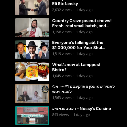
Eli Stefansky
2,032
views
·
1 day ago
Country Crave peanut chews!
Fresh, real small batch, and
soft! – Status Island
1,158
views
·
1 day ago
Everyone’s talking abt the
$1,000,000 for Your Shul
Tosfos Yom Tov “No Talking by
1,519
views
·
1 day ago
Davening” movement
What’s new at Lamppost
Bistro?
1,045
views
·
1 day ago
לאמיר שמועסן פאדקעסט #1 – יואלי
לעבאוויטש
1,563
views
·
1 day ago
דעסטענאציע – Nussy’s Cuisine
843
views
·
1 day ago