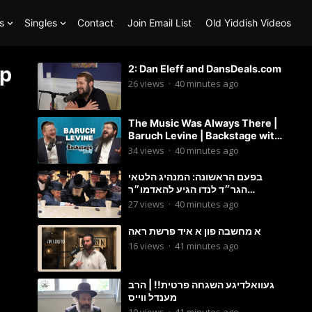
s
Singles
Contact
Join Email List
Old Yiddish Videos
ep
2: Dan Eleff and DansDeals.com
26
views
·
40 minutes ago
The Music Was Always There |
Baruch Levine | Backstage with
Benny
34
views
·
40 minutes ago
בפעם הראשונה: המנהיג הלטאי
הגר״ד לנדו הגיע להאדמו״ר
מבעלזא: תיעוד ראשוני מהפגישה
27
views
·
40 minutes ago
הנדירה
א מחשבה פון א איד פרשת ראה
16
views
·
41 minutes ago
געוואלדיגע השגחה פרטית!! | הרב
מענדל ווייס