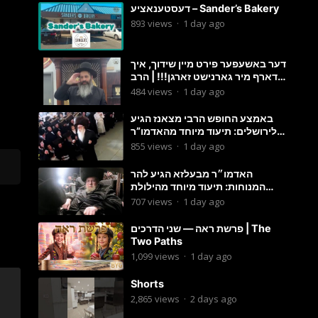
דעסטענאציע – Sander’s Bakery
893
views
·
1 day ago
דער באשעפער פירט מיין שידוך, איך
דארף מיר גארנישט זארגן!!! | הרב
מענדל ווייס
484
views
·
1 day ago
באמצע החופש הרבי מצאנז הגיע
לירושלים: תיעוד מיוחד מהאדמו”ר
בריקוד המצווה טאנץ בשמחת בית
855
views
·
1 day ago
סטרפקוב
האדמו״ר מבעלזא הגיע להר
המנוחות: תיעוד מיוחד מהילולת
הרה״ק רבי אהרון מבעלזא זי״ע
707
views
·
1 day ago
פרשת ראה — שני הדרכים | The
Two Paths
1,099
views
·
1 day ago
Shorts
2,865
views
·
2 days ago