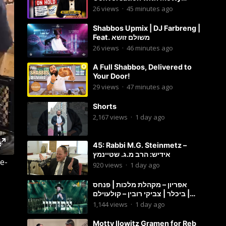
Solomon
26
views
·
45 minutes ago
Shabbos Upmix | DJ Farbreng |
Feat. משולם זושא
26
views
·
46 minutes ago
A Full Shabbos, Delivered to
Your Door!
29
views
·
47 minutes ago
Shorts
2,167
views
·
1 day ago
45: Rabbi M.G. Steinmetz –
אידיש: הרב מ.ג. שטיינמץ
te-
920
views
·
1 day ago
אפריון – מקהלת מלכות | פנחס
ביכלר | צביקי רובין – קולעוילם |
Malchus Choir, Tzviki Rubin
1,144
views
·
1 day ago
Motty Ilowitz Gramen for Reb