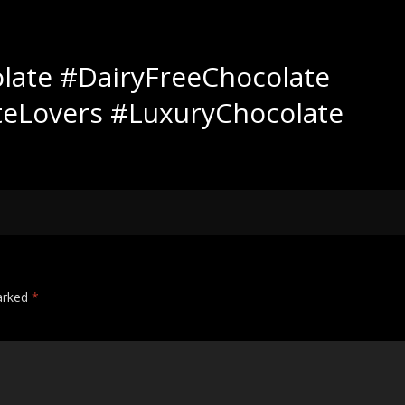
late #DairyFreeChocolate
teLovers #LuxuryChocolate
marked
*