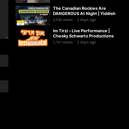
The Canadian Rockies Are
DANGEROUS At Night | Yiddish
2,543
views
·
2 days ago
Im Tirzi – Live Performance |
Chesky Schwartz Productions
1,151
views
·
2 days ago