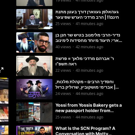
19
views
·
41 minutes ago
געהאלפן געווארן דורך בעטן מתנת
חינם!! | הרב מרדכי הערש שפיצער
25
views
·
41 minutes ago
נדיר-הרבי מלימנוב בטיש שר חנן בן
ארי: תיעוד מיוחד מחסידות לימינוב
שרים את השיר “השיבנו”
40
views
·
42 minutes ago
ר’ אברהם מרדכי מלאך = פרשת
ראה תשפ”ו
22
views
·
43 minutes ago
וחסדיך הרבים – מקהלת מלכות,
אברימי מושקוביץ, שרוליק ברזל |
Malchus Choir
24
views
·
44 minutes ago
Yossi from Yossis Bakery gets a
new passport holder from
Globekeeper.co
25
views
·
44 minutes ago
What Is the SCN Program? A
Conversation with Motty