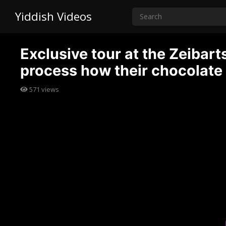
Yiddish Videos
Exclusive tour at the Zeibar
process how their chocolate
571
views