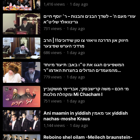
ולהנות
1,416
views
·
1 day ago
עזרי מעם ה’ – לשדך הבנים והבנות – ר׳ יוסף חיים
גרינוואלד שליט”א
731
views
·
1 day ago
חיזוק און הדרכה וויאזוי צו טון שידוכים!! | הרב
מרדכי הערש שפיצער
686
views
·
1 day ago
המשפיעים חגגו את ט״ו באב: תיעוד מיוחד
מהמעמדים הגדולים בחצרות האדמו״ר
מסטוטשין והגרי״מ מורגשטרן
779
views
·
1 day ago
מי חכם – משה קרישבסקי, אבריימי מושקוביץ
ומקהלת מלכות Mi Chacham I
751
views
·
1 day ago
Ani maamin in yiddish אני מאמין yiddish
nachas-moshe Kraus
1,144
views
·
1 day ago
Reboino shel oilam -Meilech braunstein-