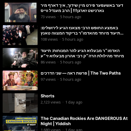
דער באשעפער פירט מיין שידוך, איך דארף מיר
גארנישט זארגן!!! | הרב מענדל ווייס
73
views
·
5 hours ago
באמצע החופש הרבי מצאנז הגיע לירושלים:
תיעוד מיוחד מהאדמו”ר בריקוד המצווה טאנץ
בשמחת בית סטרפקוב
108
views
·
5 hours ago
האדמו״ר מבעלזא הגיע להר המנוחות: תיעוד
מיוחד מהילולת הרה״ק רבי אהרון מבעלזא זי״ע
86
views
·
5 hours ago
פרשת ראה — שני הדרכים | The Two Paths
97
views
·
5 hours ago
Shorts
2,123
views
·
1 day ago
The Canadian Rockies Are DANGEROUS At
Night | Yiddish
1,680
views
·
1 day ago