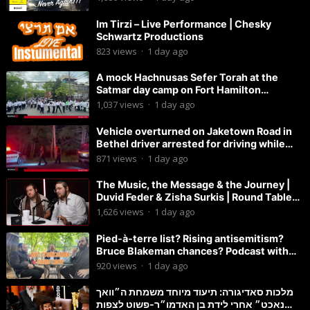
Im Tirzi – Live Performance | Chesky
Schwartz Productions
823
views
·
1 day ago
A mock Hachnusas Sefer Torah at the
Satmar day camp on Fort Hamilton
Parkway.
1,037
views
·
1 day ago
Vehicle overturned on Jaketown Road in
Bethel driver arrested for driving while
intoxicated.
871
views
·
1 day ago
The Music, the Message & the Journey |
Duvid Feder & Zisha Surkis | Round Table
#11
1,626
views
·
1 day ago
Pied-à-terre list? Rising antisemitism?
Bruce Blakeman chances? Podcast with
Councilman David Carr!
920
views
·
1 day ago
מלכות סאדיגורה: תיעוד מיוחד משמחת ה״וואך
נאכט״ אחרי לידת בן האדמו״ר-פשוט לצפות