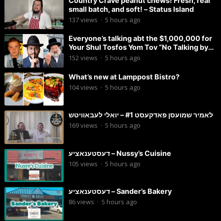
Country Crave peanut chews! Fresh, real
small batch, and soft! – Status Island
137
views
·
5 hours ago
Everyone’s talking abt the $1,000,000 for
Your Shul Tosfos Yom Tov “No Talking by
Davening” movement
152
views
·
5 hours ago
What’s new at Lamppost Bistro?
104
views
·
5 hours ago
לאמיר שמועסן פאדקעסט #1 – יואלי לעבאוויטש
169
views
·
5 hours ago
דעסטענאציע – Nussy’s Cuisine
105
views
·
5 hours ago
דעסטענאציע – Sander’s Bakery
86
views
·
5 hours ago