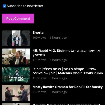
Subscribe to newsletter
Shorts
199
views
·
5 hours ago
45: Rabbi M.G. Steinmetz – אידיש: הרב מ.ג.
שטיינמץ
111
views
·
5 hours ago
אפריון – מקהלת מלכות | פנחס ביכלר | צביקי
רובין – קולעוילם | Malchus Choir, Tzviki Rubin
117
views
·
5 hours ago
Motty Ilowitz Gramen for Reb Eli Stefansky
217
views
·
5 hours ago