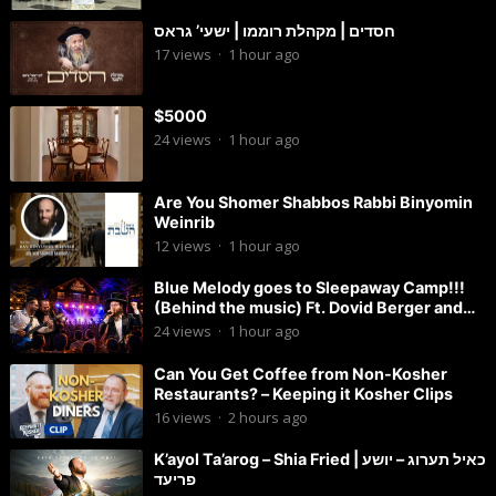
חסדים | מקהלת רוממו | ישעי’ גראס
17
views
·
1 hour ago
$5000
24
views
·
1 hour ago
Are You Shomer Shabbos Rabbi Binyomin
Weinrib
12
views
·
1 hour ago
Blue Melody goes to Sleepaway Camp!!!
(Behind the music) Ft. Dovid Berger and
Chaim Brown
24
views
·
1 hour ago
Can You Get Coffee from Non-Kosher
Restaurants? – Keeping it Kosher Clips
16
views
·
2 hours ago
K’ayol Ta’arog – Shia Fried | כאיל תערוג – יושע
פריעד