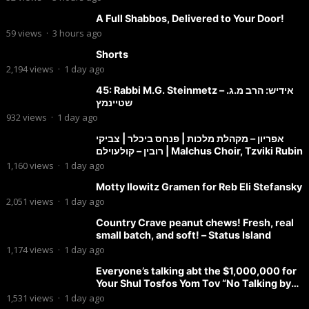
A Full Shabbos, Delivered to Your Door!
59
views
·
3 hours ago
Shorts
2,194
views
·
1 day ago
45: Rabbi M.G. Steinmetz – אידיש: הרב מ.ג.
שטיינמץ
932
views
·
1 day ago
אפריון – מקהלת מלכות | פנחס ביכלר | צביקי
רובין – קולעוילם | Malchus Choir, Tzviki Rubin
1,160
views
·
1 day ago
Motty Ilowitz Gramen for Reb Eli Stefansky
2,051
views
·
1 day ago
Country Crave peanut chews! Fresh, real
small batch, and soft! – Status Island
1,174
views
·
1 day ago
Everyone’s talking abt the $1,000,000 for
Your Shul Tosfos Yom Tov “No Talking by
Davening” movement
1,531
views
·
1 day ago