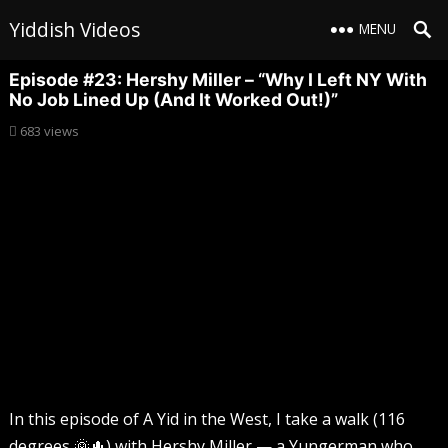
Yiddish Videos
MENU
Episode #23: Hershy Miller – “Why I Left NY With
No Job Lined Up (And It Worked Out!)”
683
views
In this episode of A Yid in the West, I take a walk (116
degrees 🌞🌵) with Hershy Miller — a Yungerman who