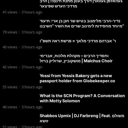
געהאלפן געווארן דורך בעטן מתנת חינם!! | הרב
מרדכי הערש שפיצער
41
views
·
3 hours ago
נדיר-הרבי מלימנוב בטיש שר חנן בן ארי: תיעוד
מיוחד מחסידות לימינוב שרים את השיר “השיבנו”
79
views
·
3 hours ago
ר’ אברהם מרדכי מלאך = פרשת ראה תשפ”ו
40
views
·
3 hours ago
וחסדיך הרבים – מקהלת מלכות, אברימי
מושקוביץ, שרוליק ברזל | Malchus Choir
42
views
·
3 hours ago
Yossi from Yossis Bakery gets a new
passport holder from Globekeeper.co
55
views
·
3 hours ago
What Is the SCN Program? A Conversation
with Motty Solomon
46
views
·
3 hours ago
Shabbos Upmix | DJ Farbreng | Feat. משולם
זושא
52
views
·
3 hours ago