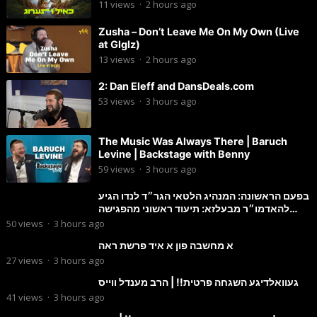
11
views
·
2 hours ago
Zusha – Don’t Leave Me On My Own (Live
at Glglz)
13
views
·
2 hours ago
2: Dan Eleff and DansDeals.com
53
views
·
3 hours ago
The Music Was Always There | Baruch
Levine | Backstage with Benny
59
views
·
3 hours ago
בפעם הראשונה: המנהיג הלטאי הגר״ד לנדו הגיע
להאדמו״ר מבעלזא: תיעוד ראשוני מהפגישה
הנדירה
50
views
·
3 hours ago
א מחשבה פון א איד פרשת ראה
27
views
·
3 hours ago
געוואלדיגע השגחה פרטית!! | הרב מענדל ווייס
41
views
·
3 hours ago