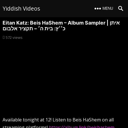
Yiddish Videos
MENU
Eitan Katz: Beis HaShem – Album Sampler | איתן
כ׳׳ץ: בית ה׳ – תקציר אלבום
572
views
Available tonight at 12! Listen to Beis HaShem on all
streaming platforms!
https://album.link/beishashem