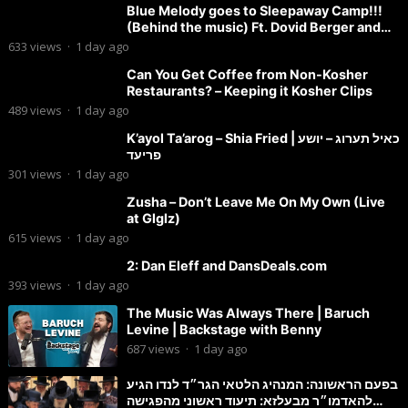
Blue Melody goes to Sleepaway Camp!!!
(Behind the music) Ft. Dovid Berger and
Chaim Brown
633
views
·
1 day ago
Can You Get Coffee from Non-Kosher
Restaurants? – Keeping it Kosher Clips
489
views
·
1 day ago
K’ayol Ta’arog – Shia Fried | כאיל תערוג – יושע
פריעד
301
views
·
1 day ago
Zusha – Don’t Leave Me On My Own (Live
at Glglz)
615
views
·
1 day ago
2: Dan Eleff and DansDeals.com
393
views
·
1 day ago
The Music Was Always There | Baruch
Levine | Backstage with Benny
687
views
·
1 day ago
בפעם הראשונה: המנהיג הלטאי הגר״ד לנדו הגיע
להאדמו״ר מבעלזא: תיעוד ראשוני מהפגישה