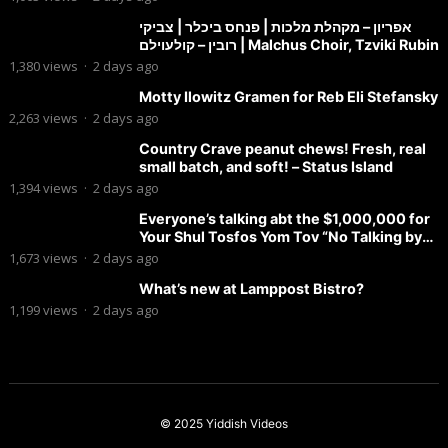
אפריון – מקהלת מלכות | פנחס ביכלר | צביקי
רובין – קולעוילם | Malchus Choir, Tzviki Rubin
1,380
views
·
2 days ago
Motty Ilowitz Gramen for Reb Eli Stefansky
2,263
views
·
2 days ago
Country Crave peanut chews! Fresh, real
small batch, and soft! – Status Island
1,394
views
·
2 days ago
Everyone’s talking abt the $1,000,000 for
Your Shul Tosfos Yom Tov “No Talking by
Davening” movement
1,673
views
·
2 days ago
What’s new at Lamppost Bistro?
1,199
views
·
2 days ago
© 2025
Yiddish Videos