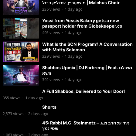
מושקוביץ, שרוליק ברזל | Malchus Choir
236
views
·
1 day ago
Yossi from Yossis Bakery gets a new
passport holder from Globekeeper.co
495
views
·
1 day ago
What Is the SCN Program? A Conversation
with Motty Solomon
329
views
·
1 day ago
Shabbos Upmix | DJ Farbreng | Feat. משולם
זושא
392
views
·
1 day ago
A Full Shabbos, Delivered to Your Door!
355
views
·
1 day ago
Shorts
2,573
views
·
2 days ago
45: Rabbi M.G. Steinmetz – אידיש: הרב מ.ג.
שטיינמץ
1,063
views
·
2 days ago