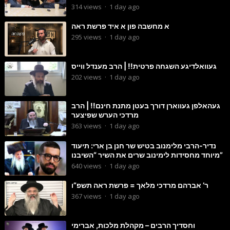
הנדירה
314
views
·
1 day ago
א מחשבה פון א איד פרשת ראה
295
views
·
1 day ago
געוואלדיגע השגחה פרטית!! | הרב מענדל ווייס
202
views
·
1 day ago
געהאלפן געווארן דורך בעטן מתנת חינם!! | הרב
מרדכי הערש שפיצער
363
views
·
1 day ago
נדיר-הרבי מלימנוב בטיש שר חנן בן ארי: תיעוד
מיוחד מחסידות לימינוב שרים את השיר “השיבנו”
640
views
·
1 day ago
ר’ אברהם מרדכי מלאך = פרשת ראה תשפ”ו
367
views
·
1 day ago
וחסדיך הרבים – מקהלת מלכות, אברימי