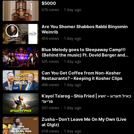
$5000
676
views
·
1 day ago
Are You Shomer Shabbos Rabbi Binyomin
Weinrib
456
views
·
1 day ago
Blue Melody goes to Sleepaway Camp!!!
(Behind the music) Ft. Dovid Berger and
Chaim Brown
635
views
·
1 day ago
Can You Get Coffee from Non-Kosher
Restaurants? – Keeping it Kosher Clips
496
views
·
1 day ago
K’ayol Ta’arog – Shia Fried | כאיל תערוג – יושע
פריעד
301
views
·
1 day ago
Zusha – Don’t Leave Me On My Own (Live
at Glglz)
618
views
·
1 day ago