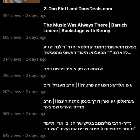
2: Dan Eleff and DansDeals.com
394
views
·
2 days ago
The Music Was Always There | Baruch
Levine | Backstage with Benny
695
views
·
2 days ago
בפעם הראשונה: המנהיג הלטאי הגר״ד לנדו הגיע
להאדמו״ר מבעלזא: תיעוד ראשוני מהפגישה
הנדירה
314
views
·
2 days ago
א מחשבה פון א איד פרשת ראה
296
views
·
2 days ago
געוואלדיגע השגחה פרטית!! | הרב מענדל ווייס
202
views
·
2 days ago
געהאלפן געווארן דורך בעטן מתנת חינם!! | הרב
מרדכי הערש שפיצער
365
views
·
2 days ago
נדיר-הרבי מלימנוב בטיש שר חנן בן ארי: תיעוד
מיוחד מחסידות לימינוב שרים את השיר “השיבנו”
645
views
·
2 days ago