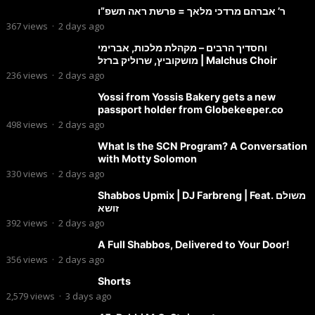
ר’ אברהם מרדכי מלאך = פרשת ראה תשפ”ו
367
views
·
2 days ago
וחסדיך הרבים – מקהלת מלכות, אברימי
מושקוביץ, שרוליק ברזל | Malchus Choir
236
views
·
2 days ago
Yossi from Yossis Bakery gets a new
passport holder from Globekeeper.co
498
views
·
2 days ago
What Is the SCN Program? A Conversation
with Motty Solomon
330
views
·
2 days ago
Shabbos Upmix | DJ Farbreng | Feat. משולם
זושא
392
views
·
2 days ago
A Full Shabbos, Delivered to Your Door!
356
views
·
2 days ago
Shorts
2,579
views
·
3 days ago