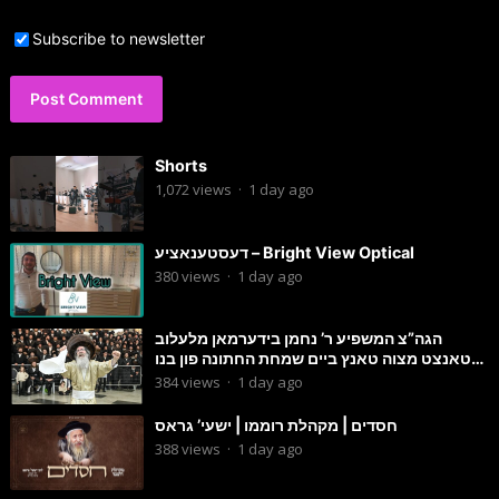
Subscribe to newsletter
Shorts
1,072
views
·
1 day ago
דעסטענאציע – Bright View Optical
380
views
·
1 day ago
הגה”צ המשפיע ר’ נחמן בידערמאן מלעלוב
טאנצט מצוה טאנץ ביים שמחת החתונה פון בנו
החתן
384
views
·
1 day ago
חסדים | מקהלת רוממו | ישעי’ גראס
388
views
·
1 day ago