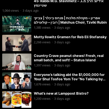
45: Rabbi M.G. Steinmetz – אידיש: הרב מ.ג.
שטיינמץ
1,064
views
·
3 days ago
אפריון – מקהלת מלכות | פנחס ביכלר | צביקי
רובין – קולעוילם | Malchus Choir, Tzviki Rubin
1,385
views
·
3 days ago
Motty Ilowitz Gramen for Reb Eli Stefansky
2,266
views
·
3 days ago
Country Crave peanut chews! Fresh, real
small batch, and soft! – Status Island
1,397
views
·
3 days ago
Everyone’s talking abt the $1,000,000 for
Your Shul Tosfos Yom Tov “No Talking by
Davening” movement
1,676
views
·
3 days ago
What’s new at Lamppost Bistro?
1,200
views
·
3 days ago