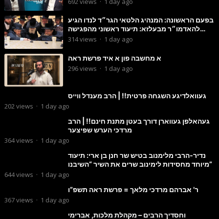
692
views
·
1 day ago
בפעם הראשונה: המנהיג הלטאי הגר״ד לנדו הגיע
להאדמו״ר מבעלזא: תיעוד ראשוני מהפגישה
הנדירה
314
views
·
1 day ago
א מחשבה פון א איד פרשת ראה
296
views
·
1 day ago
געוואלדיגע השגחה פרטית!! | הרב מענדל ווייס
202
views
·
1 day ago
געהאלפן געווארן דורך בעטן מתנת חינם!! | הרב
מרדכי הערש שפיצער
364
views
·
1 day ago
נדיר-הרבי מלימנוב בטיש שר חנן בן ארי: תיעוד
מיוחד מחסידות לימינוב שרים את השיר “השיבנו”
644
views
·
1 day ago
ר’ אברהם מרדכי מלאך = פרשת ראה תשפ”ו
367
views
·
1 day ago
וחסדיך הרבים – מקהלת מלכות, אברימי