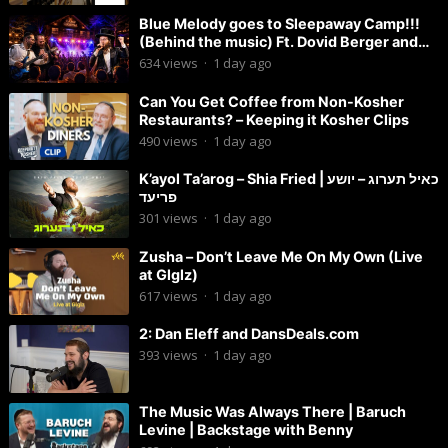
Blue Melody goes to Sleepaway Camp!!!
(Behind the music) Ft. Dovid Berger and
Chaim Brown
634
views
·
1 day ago
Can You Get Coffee from Non-Kosher
Restaurants? – Keeping it Kosher Clips
490
views
·
1 day ago
K’ayol Ta’arog – Shia Fried | כאיל תערוג – יושע
פריעד
301
views
·
1 day ago
Zusha – Don’t Leave Me On My Own (Live
at Glglz)
617
views
·
1 day ago
2: Dan Eleff and DansDeals.com
393
views
·
1 day ago
The Music Was Always There | Baruch
Levine | Backstage with Benny