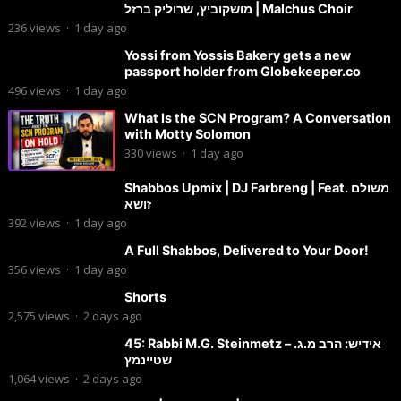
מושקוביץ, שרוליק ברזל | Malchus Choir
236
views
·
1 day ago
Yossi from Yossis Bakery gets a new
passport holder from Globekeeper.co
496
views
·
1 day ago
What Is the SCN Program? A Conversation
with Motty Solomon
330
views
·
1 day ago
Shabbos Upmix | DJ Farbreng | Feat. משולם
זושא
392
views
·
1 day ago
A Full Shabbos, Delivered to Your Door!
356
views
·
1 day ago
Shorts
2,575
views
·
2 days ago
45: Rabbi M.G. Steinmetz – אידיש: הרב מ.ג.
שטיינמץ
1,064
views
·
2 days ago