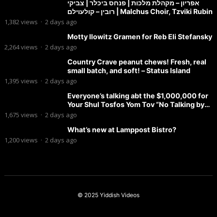
אפריון – מקהלת מלכות | פנחס ביכלר | צביקי
רובין – קולעוילם | Malchus Choir, Tzviki Rubin
1,382
views
·
2 days ago
Motty Ilowitz Gramen for Reb Eli Stefansky
2,264
views
·
2 days ago
Country Crave peanut chews! Fresh, real
small batch, and soft! – Status Island
1,395
views
·
2 days ago
Everyone’s talking abt the $1,000,000 for
Your Shul Tosfos Yom Tov “No Talking by
Davening” movement
1,675
views
·
2 days ago
What’s new at Lamppost Bistro?
1,200
views
·
2 days ago
© 2025
Yiddish Videos