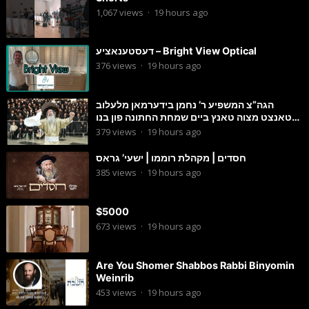
1,067
views
·
19 hours ago
דעסטענאציע – Bright View Optical
376
views
·
19 hours ago
הגה”צ המשפיע ר’ נחמן בידערמאן מלעלוב
טאנצט מצוה טאנץ ביים שמחת החתונה פון בנו
החתן
379
views
·
19 hours ago
חסדים | מקהלת רוממו | ישעי’ גראס
385
views
·
19 hours ago
$5000
673
views
·
19 hours ago
Are You Shomer Shabbos Rabbi Binyomin
Weinrib
453
views
·
19 hours ago