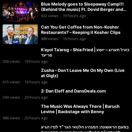
Blue Melody goes to Sleepaway Camp!!!
(Behind the music) Ft. Dovid Berger and
Chaim Brown
632
views
·
19 hours ago
Can You Get Coffee from Non-Kosher
Restaurants? – Keeping it Kosher Clips
488
views
·
19 hours ago
K’ayol Ta’arog – Shia Fried | כאיל תערוג – יושע
פריעד
300
views
·
19 hours ago
Zusha – Don’t Leave Me On My Own (Live
at Glglz)
615
views
·
19 hours ago
2: Dan Eleff and DansDeals.com
390
views
·
20 hours ago
The Music Was Always There | Baruch
Levine | Backstage with Benny
686
views
·
20 hours ago
בפעם הראשונה: המנהיג הלטאי הגר״ד לנדו הגיע