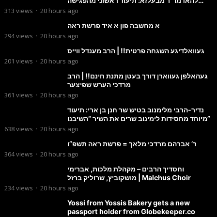
להאדמו״ר מבעלזא: תיעוד ראשוני מהפגישה
הנדירה
313
views
·
20 hours ago
א מחשבה פון א איד פרשת ראה
294
views
·
20 hours ago
געוואלדיגע השגחה פרטית!! | הרב מענדל ווייס
201
views
·
20 hours ago
געהאלפן געווארן דורך בעטן מתנת חינם!! | הרב
מרדכי הערש שפיצער
361
views
·
20 hours ago
נדיר-הרבי מלימנוב בטיש שר חנן בן ארי: תיעוד
מיוחד מחסידות לימינוב שרים את השיר “השיבנו”
638
views
·
20 hours ago
ר’ אברהם מרדכי מלאך = פרשת ראה תשפ”ו
364
views
·
20 hours ago
וחסדיך הרבים – מקהלת מלכות, אברימי
מושקוביץ, שרוליק ברזל | Malchus Choir
234
views
·
20 hours ago
Yossi from Yossis Bakery gets a new
passport holder from Globekeeper.co