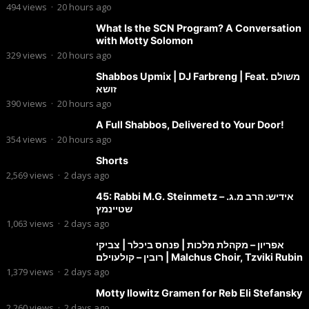
494
views
·
20 hours ago
What Is the SCN Program? A Conversation
with Motty Solomon
329
views
·
20 hours ago
Shabbos Upmix | DJ Farbreng | Feat. משולם
זושא
390
views
·
20 hours ago
A Full Shabbos, Delivered to Your Door!
354
views
·
20 hours ago
Shorts
2,569
views
·
2 days ago
45: Rabbi M.G. Steinmetz – אידיש: הרב מ.ג.
שטיינמץ
1,063
views
·
2 days ago
אפריון – מקהלת מלכות | פנחס ביכלר | צביקי
רובין – קולעוילם | Malchus Choir, Tzviki Rubin
1,379
views
·
2 days ago
Motty Ilowitz Gramen for Reb Eli Stefansky
2,260
views
·
2 days ago