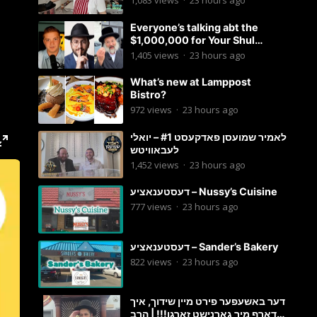
1,083
views
·
23 hours ago
Everyone’s talking abt the
$1,000,000 for Your Shul
Tosfos Yom Tov “No Talking by
1,405
views
·
23 hours ago
Davening” movement
What’s new at Lamppost
Bistro?
972
views
·
23 hours ago
לאמיר שמועסן פאדקעסט #1 – יואלי
לעבאוויטש
1,452
views
·
23 hours ago
דעסטענאציע – Nussy’s Cuisine
777
views
·
23 hours ago
דעסטענאציע – Sander’s Bakery
822
views
·
23 hours ago
דער באשעפער פירט מיין שידוך, איך
דארף מיר גארנישט זארגן!!! | הרב