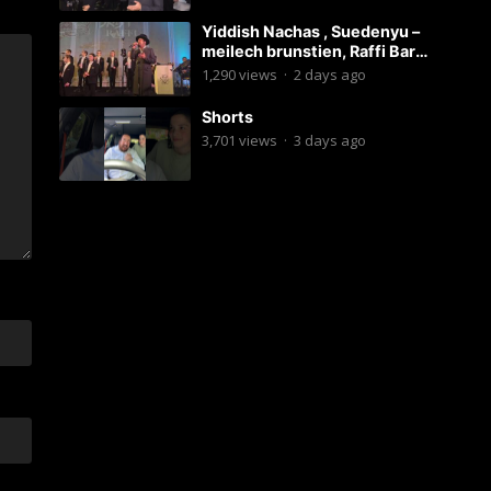
Yiddish Nachas , Suedenyu –
meilech brunstien, Raffi Bar
Mitzvah
1,290
views
·
2 days ago
Shorts
3,701
views
·
3 days ago