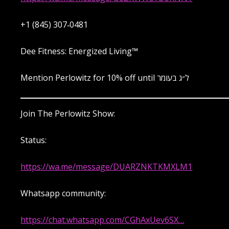
‪+1 (845) 307‑0481‬
Dee Fitness: Energized Living™️
Mention Perlowitz for 10% off until ל״ג בעומר
Join The Perlowitz Show:
Status:
https://wa.me/message/DUARZNKTKMXLM1
Whatsapp community:
https://chat.whatsapp.com/CGhAxUev6SX…