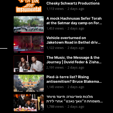
Chesky Schwartz Productions
1,113
views
·
2 days ago
A mock Hachnusas Sefer Torah
at the Satmar day camp on Fort
Hamilton Parkway.
1,453
views
·
2 days ago
Vehicle overturned on
Jaketown Road in Bethel driver
arrested for driving while
1,122
views
·
2 days ago
intoxicated.
The Music, the Message & the
Journey | Duvid Feder & Zisha
Surkis | Round Table #11
2,191
views
·
2 days ago
Pied-à-terre list? Rising
antisemitism? Bruce Blakeman
chances? Podcast with
1,145
views
·
2 days ago
Councilman David Carr!
מלכות סאדיגורה: תיעוד מיוחד
משמחת ה״וואך נאכט״ אחרי לידת
בן האדמו״ר-פשוט לצפות ולהנות
1,788
views
·
2 days ago