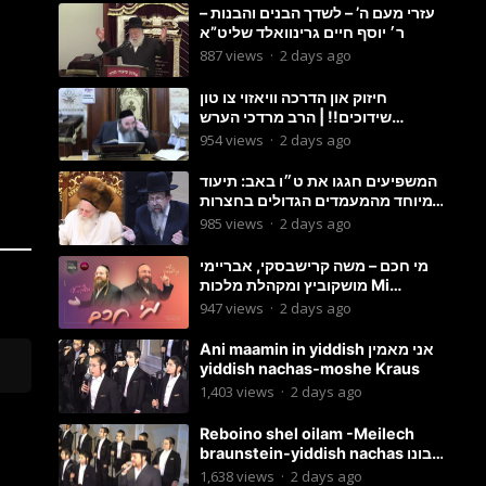
עזרי מעם ה’ – לשדך הבנים והבנות –
ר׳ יוסף חיים גרינוואלד שליט”א
887
views
·
2 days ago
חיזוק און הדרכה וויאזוי צו טון
שידוכים!! | הרב מרדכי הערש
שפיצער
954
views
·
2 days ago
המשפיעים חגגו את ט״ו באב: תיעוד
מיוחד מהמעמדים הגדולים בחצרות
האדמו״ר מסטוטשין והגרי״מ
985
views
·
2 days ago
מורגשטרן
מי חכם – משה קרישבסקי, אבריימי
מושקוביץ ומקהלת מלכות Mi
Chacham I
947
views
·
2 days ago
Ani maamin in yiddish אני מאמין
yiddish nachas-moshe Kraus
1,403
views
·
2 days ago
Reboino shel oilam -Meilech
braunstein-yiddish nachas רבונו
של עולם
1,638
views
·
2 days ago