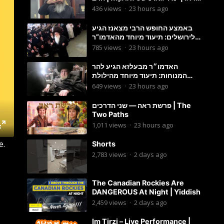
מענדל ווייס
436
views
·
23 hours ago
באמצע החופש הרבי מצאנז הגיע
לירושלים: תיעוד מיוחד מהאדמו”ר
בריקוד המצווה טאנץ בשמחת בית
785
views
·
23 hours ago
סטרפקוב
האדמו״ר מבעלזא הגיע להר
המנוחות: תיעוד מיוחד מהילולת
הרה״ק רבי אהרון מבעלזא זי״ע
649
views
·
23 hours ago
פרשת ראה — שני הדרכים | The
Two Paths
1,011
views
·
23 hours ago
e.
Shorts
2,783
views
·
2 days ago
The Canadian Rockies Are
DANGEROUS At Night | Yiddish
2,459
views
·
2 days ago
Im Tirzi – Live Performance |