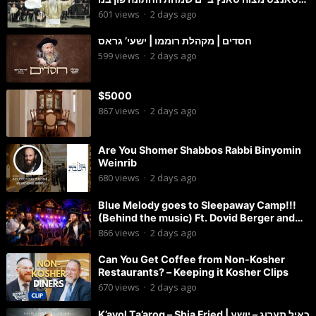
החתן
601
views
·
2 days ago
חסדים | מקהלת רוממו | ישעי’ גראס
599
views
·
2 days ago
$5000
867
views
·
2 days ago
Are You Shomer Shabbos Rabbi Binyomin
Weinrib
680
views
·
2 days ago
Blue Melody goes to Sleepaway Camp!!!
(Behind the music) Ft. Dovid Berger and
Chaim Brown
866
views
·
2 days ago
Can You Get Coffee from Non-Kosher
Restaurants? – Keeping it Kosher Clips
670
views
·
2 days ago
K’ayol Ta’arog – Shia Fried | כאיל תערוג – יושע