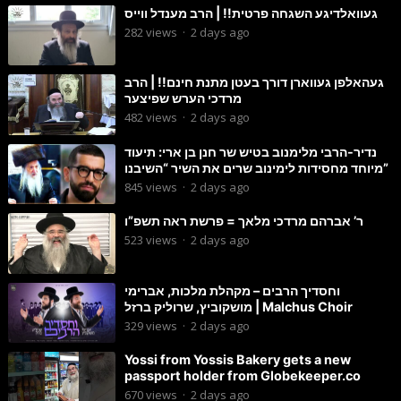
געוואלדיגע השגחה פרטית!! | הרב מענדל ווייס
282
views
·
2 days ago
געהאלפן געווארן דורך בעטן מתנת חינם!! | הרב
מרדכי הערש שפיצער
482
views
·
2 days ago
נדיר-הרבי מלימנוב בטיש שר חנן בן ארי: תיעוד
מיוחד מחסידות לימינוב שרים את השיר “השיבנו”
845
views
·
2 days ago
ר’ אברהם מרדכי מלאך = פרשת ראה תשפ”ו
523
views
·
2 days ago
וחסדיך הרבים – מקהלת מלכות, אברימי
מושקוביץ, שרוליק ברזל | Malchus Choir
329
views
·
2 days ago
Yossi from Yossis Bakery gets a new
passport holder from Globekeeper.co
670
views
·
2 days ago