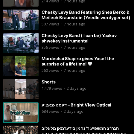
214
views
·
7 hours ago
Chesky Levy Band Featuring Shea Berko &
Meilech Braunstein (Yeedle werdyger set)
507
views
·
7 hours ago
Chesky Levy Band ( I can be) Yaakov
shwekey Instrumental
356
views
·
7 hours ago
Mordechai Shapiro gives Yosef the
surprise of a lifetime!
560
views
·
7 hours ago
Shorts
1,479
views
·
2 days ago
דעסטענאציע – Bright View Optical
684
views
·
2 days ago
הגה”צ המשפיע ר’ נחמן בידערמאן מלעלוב
טאנצט מצוה טאנץ ביים שמחת החתונה פון בנו