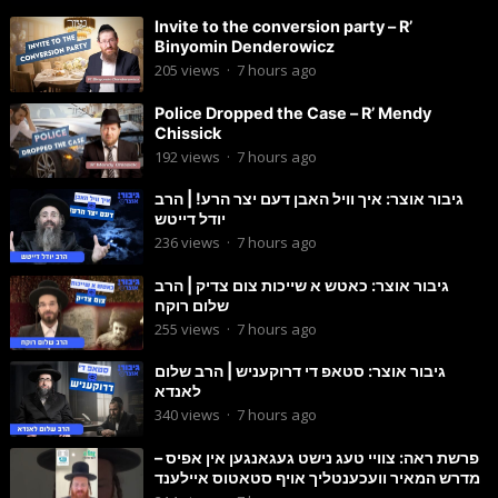
Invite to the conversion party – R’
Binyomin Denderowicz
205
views
·
7 hours ago
Police Dropped the Case – R’ Mendy
Chissick
192
views
·
7 hours ago
גיבור אוצר: איך וויל האבן דעם יצר הרע! | הרב
יודל דייטש
236
views
·
7 hours ago
גיבור אוצר: כאטש א שייכות צום צדיק | הרב
שלום רוקח
255
views
·
7 hours ago
גיבור אוצר: סטאפ די דרוקעניש | הרב שלום
לאנדא
340
views
·
7 hours ago
פרשת ראה: צוויי טעג נישט געגאנגען אין אפיס –
מדרש המאיר וועכענטליך אויף סטאטוס איילענד