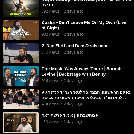
פריעד
392
views
·
2 days ago
Zusha – Don’t Leave Me On My Own (Live
at Glglz)
902
views
·
2 days ago
2: Dan Eleff and DansDeals.com
540
views
·
2 days ago
The Music Was Always There | Baruch
Levine | Backstage with Benny
956
views
·
2 days ago
בפעם הראשונה: המנהיג הלטאי הגר״ד לנדו הגיע
להאדמו״ר מבעלזא: תיעוד ראשוני מהפגישה
הנדירה
434
views
·
2 days ago
א מחשבה פון א איד פרשת ראה
435
views
·
2 days ago