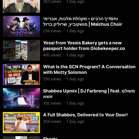
367
views
·
1 day ago
וחסדיך הרבים – מקהלת מלכות, אברימי
מושקוביץ, שרוליק ברזל | Malchus Choir
236
views
·
1 day ago
Yossi from Yossis Bakery gets a new
passport holder from Globekeeper.co
495
views
·
1 day ago
What Is the SCN Program? A Conversation
with Motty Solomon
330
views
·
1 day ago
Shabbos Upmix | DJ Farbreng | Feat. משולם
זושא
392
views
·
1 day ago
A Full Shabbos, Delivered to Your Door!
356
views
·
1 day ago
Shorts