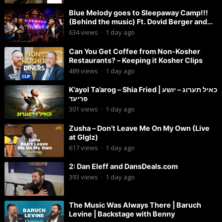
Blue Melody goes to Sleepaway Camp!!!
(Behind the music) Ft. Dovid Berger and
Chaim Brown
634
views
·
1 day ago
Can You Get Coffee from Non-Kosher
Restaurants? – Keeping it Kosher Clips
489
views
·
1 day ago
K’ayol Ta’arog – Shia Fried | כאיל תערוג – יושע
פריעד
301
views
·
1 day ago
Zusha – Don’t Leave Me On My Own (Live
at Glglz)
617
views
·
1 day ago
2: Dan Eleff and DansDeals.com
393
views
·
1 day ago
The Music Was Always There | Baruch
Levine | Backstage with Benny