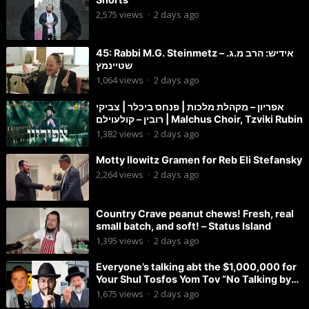
2,575
views
·
2 days ago
45: Rabbi M.G. Steinmetz – אידיש: הרב מ.ג.
שטיינמץ
1,064
views
·
2 days ago
אפריון – מקהלת מלכות | פנחס ביכלר | צביקי
רובין – קולעוילם | Malchus Choir, Tzviki Rubin
1,382
views
·
2 days ago
Motty Ilowitz Gramen for Reb Eli Stefansky
2,264
views
·
2 days ago
Country Crave peanut chews! Fresh, real
small batch, and soft! – Status Island
1,395
views
·
2 days ago
Everyone’s talking abt the $1,000,000 for
Your Shul Tosfos Yom Tov “No Talking by
Davening” movement
1,675
views
·
2 days ago