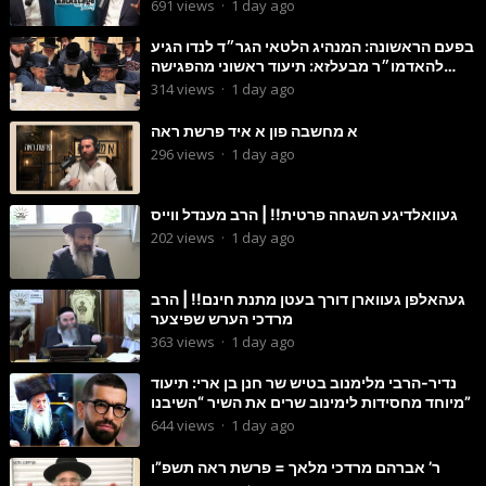
691
views
·
1 day ago
בפעם הראשונה: המנהיג הלטאי הגר״ד לנדו הגיע
להאדמו״ר מבעלזא: תיעוד ראשוני מהפגישה
הנדירה
314
views
·
1 day ago
א מחשבה פון א איד פרשת ראה
296
views
·
1 day ago
געוואלדיגע השגחה פרטית!! | הרב מענדל ווייס
202
views
·
1 day ago
געהאלפן געווארן דורך בעטן מתנת חינם!! | הרב
מרדכי הערש שפיצער
363
views
·
1 day ago
נדיר-הרבי מלימנוב בטיש שר חנן בן ארי: תיעוד
מיוחד מחסידות לימינוב שרים את השיר “השיבנו”
644
views
·
1 day ago
ר’ אברהם מרדכי מלאך = פרשת ראה תשפ”ו