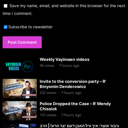
Save my name, email, and website in this browser for the next
time I comment.
Subscribe to newsletter
Weekly Vayimaen videos
96
views
·
7 hours ago
Invite to the conversion party – R’
Binyomin Denderowicz
202
views
·
7 hours ago
Police Dropped the Case – R’ Mendy
Chissick
191
views
·
7 hours ago
גיבור אוצר: איך וויל האבן דעם יצר הרע! | הרב