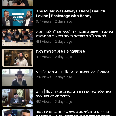
The Music Was Always There | Baruch
Levine | Backstage with Benny
954
views
·
2 days ago
בפעם הראשונה: המנהיג הלטאי הגר״ד לנדו הגיע
להאדמו״ר מבעלזא: תיעוד ראשוני מהפגישה
הנדירה
433
views
·
2 days ago
א מחשבה פון א איד פרשת ראה
433
views
·
2 days ago
געוואלדיגע השגחה פרטית!! | הרב מענדל ווייס
282
views
·
2 days ago
געהאלפן געווארן דורך בעטן מתנת חינם!! | הרב
מרדכי הערש שפיצער
481
views
·
2 days ago
נדיר-הרבי מלימנוב בטיש שר חנן בן ארי: תיעוד