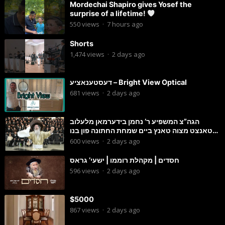
Mordechai Shapiro gives Yosef the
surprise of a lifetime!
550
views
·
7 hours ago
Shorts
1,474
views
·
2 days ago
דעסטענאציע – Bright View Optical
681
views
·
2 days ago
הגה”צ המשפיע ר’ נחמן בידערמאן מלעלוב
טאנצט מצוה טאנץ ביים שמחת החתונה פון בנו
החתן
600
views
·
2 days ago
חסדים | מקהלת רוממו | ישעי’ גראס
596
views
·
2 days ago
$5000
867
views
·
2 days ago