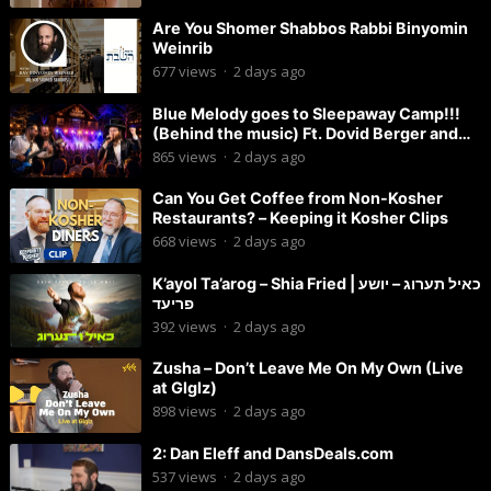
Are You Shomer Shabbos Rabbi Binyomin
Weinrib
677
views
·
2 days ago
Blue Melody goes to Sleepaway Camp!!!
(Behind the music) Ft. Dovid Berger and
Chaim Brown
865
views
·
2 days ago
Can You Get Coffee from Non-Kosher
Restaurants? – Keeping it Kosher Clips
668
views
·
2 days ago
K’ayol Ta’arog – Shia Fried | כאיל תערוג – יושע
פריעד
392
views
·
2 days ago
Zusha – Don’t Leave Me On My Own (Live
at Glglz)
898
views
·
2 days ago
2: Dan Eleff and DansDeals.com
537
views
·
2 days ago