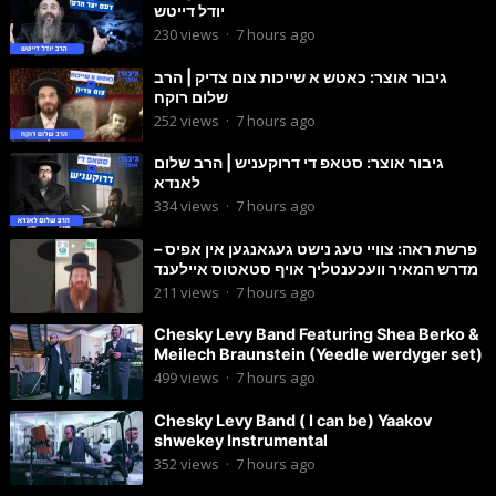
יודל דייטש
230
views
·
7 hours ago
גיבור אוצר: כאטש א שייכות צום צדיק | הרב
שלום רוקח
252
views
·
7 hours ago
גיבור אוצר: סטאפ די דרוקעניש | הרב שלום
לאנדא
334
views
·
7 hours ago
פרשת ראה: צוויי טעג נישט געגאנגען אין אפיס –
מדרש המאיר וועכענטליך אויף סטאטוס איילענד
211
views
·
7 hours ago
Chesky Levy Band Featuring Shea Berko &
Meilech Braunstein (Yeedle werdyger set)
499
views
·
7 hours ago
Chesky Levy Band ( I can be) Yaakov
shwekey Instrumental
352
views
·
7 hours ago