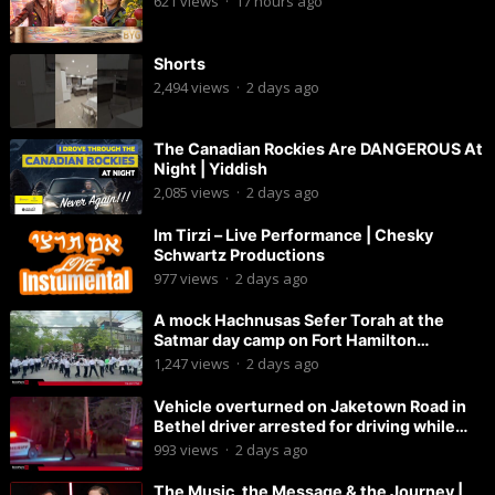
621
views
·
17 hours ago
Shorts
2,494
views
·
2 days ago
The Canadian Rockies Are DANGEROUS At
Night | Yiddish
2,085
views
·
2 days ago
Im Tirzi – Live Performance | Chesky
Schwartz Productions
977
views
·
2 days ago
A mock Hachnusas Sefer Torah at the
Satmar day camp on Fort Hamilton
Parkway.
1,247
views
·
2 days ago
Vehicle overturned on Jaketown Road in
Bethel driver arrested for driving while
intoxicated.
993
views
·
2 days ago
The Music, the Message & the Journey |