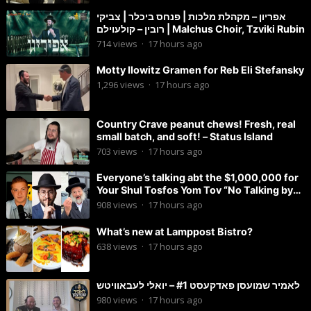
אפריון – מקהלת מלכות | פנחס ביכלר | צביקי
רובין – קולעוילם | Malchus Choir, Tzviki Rubin
714
views
·
17 hours ago
Motty Ilowitz Gramen for Reb Eli Stefansky
1,296
views
·
17 hours ago
Country Crave peanut chews! Fresh, real
small batch, and soft! – Status Island
703
views
·
17 hours ago
Everyone’s talking abt the $1,000,000 for
Your Shul Tosfos Yom Tov “No Talking by
Davening” movement
908
views
·
17 hours ago
What’s new at Lamppost Bistro?
638
views
·
17 hours ago
לאמיר שמועסן פאדקעסט #1 – יואלי לעבאוויטש
980
views
·
17 hours ago