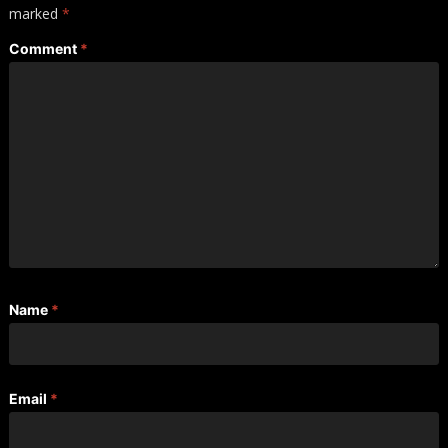
marked
*
Comment
*
Name
*
Email
*