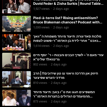
Duvid Feder & Zisha Surkis | Round Table
#11
1,927
views
·
2 days ago
Pied-à-terre list? Rising antisemitism?
Bruce Blakeman chances? Podcast with
Councilman David Carr!
1,030
views
·
2 days ago
מלכות סאדיגורה: תיעוד מיוחד משמחת ה״וואך
נאכט״ אחרי לידת בן האדמו״ר-פשוט לצפות
ולהנות
1,614
views
·
2 days ago
עזרי מעם ה’ – לשדך הבנים והבנות – ר׳ יוסף חיים
גרינוואלד שליט”א
802
views
·
2 days ago
חיזוק און הדרכה וויאזוי צו טון שידוכים!! | הרב
מרדכי הערש שפיצער
810
views
·
2 days ago
המשפיעים חגגו את ט״ו באב: תיעוד מיוחד
מהמעמדים הגדולים בחצרות האדמו״ר
מסטוטשין והגרי״מ מורגשטרן
873
views
·
2 days ago