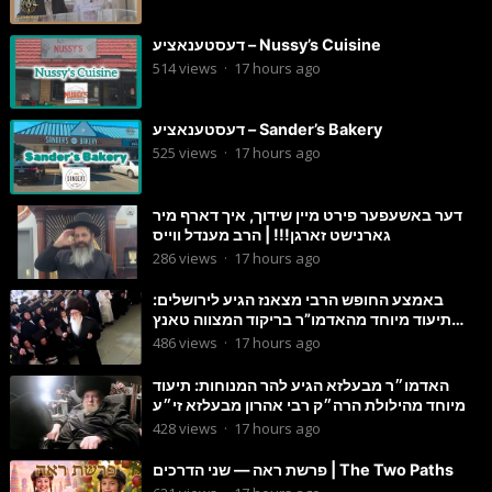
דעסטענאציע – Nussy’s Cuisine
514
views
·
17 hours ago
דעסטענאציע – Sander’s Bakery
525
views
·
17 hours ago
דער באשעפער פירט מיין שידוך, איך דארף מיר
גארנישט זארגן!!! | הרב מענדל ווייס
286
views
·
17 hours ago
באמצע החופש הרבי מצאנז הגיע לירושלים:
תיעוד מיוחד מהאדמו”ר בריקוד המצווה טאנץ
בשמחת בית סטרפקוב
486
views
·
17 hours ago
האדמו״ר מבעלזא הגיע להר המנוחות: תיעוד
מיוחד מהילולת הרה״ק רבי אהרון מבעלזא זי״ע
428
views
·
17 hours ago
פרשת ראה — שני הדרכים | The Two Paths