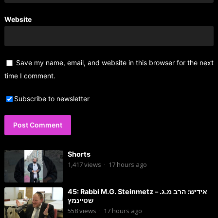
Website
Save my name, email, and website in this browser for the next
time I comment.
Subscribe to newsletter
Shorts
1,417
views
·
17 hours ago
45: Rabbi M.G. Steinmetz – אידיש: הרב מ.ג.
שטיינמץ
558
views
·
17 hours ago