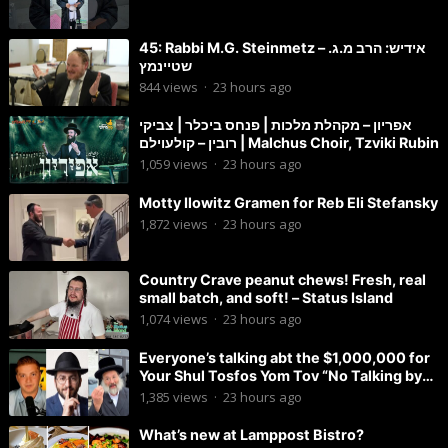
45: Rabbi M.G. Steinmetz – אידיש: הרב מ.ג.
שטיינמץ
844
views
·
23 hours ago
אפריון – מקהלת מלכות | פנחס ביכלר | צביקי
רובין – קולעוילם | Malchus Choir, Tzviki Rubin
1,059
views
·
23 hours ago
Motty Ilowitz Gramen for Reb Eli Stefansky
1,872
views
·
23 hours ago
Country Crave peanut chews! Fresh, real
small batch, and soft! – Status Island
1,074
views
·
23 hours ago
Everyone’s talking abt the $1,000,000 for
Your Shul Tosfos Yom Tov “No Talking by
Davening” movement
1,385
views
·
23 hours ago
What’s new at Lamppost Bistro?