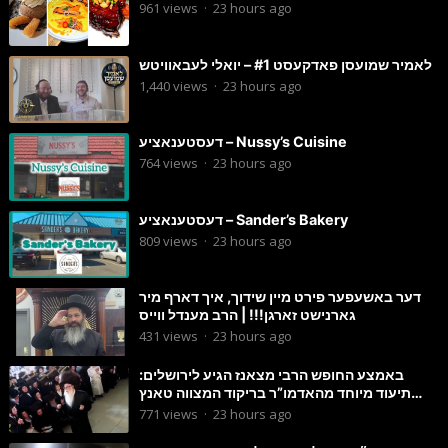
961
views
·
23 hours ago
לאמיר שמועסן פאדקעסט #1 – יואלי לעבאוויטש
1,440
views
·
23 hours ago
דעסטענאציע – Nussy’s Cuisine
764
views
·
23 hours ago
דעסטענאציע – Sander’s Bakery
809
views
·
23 hours ago
דער באשעפער פירט מיין שידוך, איך דארף מיר
גארנישט זארגן!!! | הרב מענדל ווייס
431
views
·
23 hours ago
באמצע החופש הרבי מצאנז הגיע לירושלים:
תיעוד מיוחד מהאדמו”ר בריקוד המצווה טאנץ
בשמחת בית סטרפקוב
771
views
·
23 hours ago