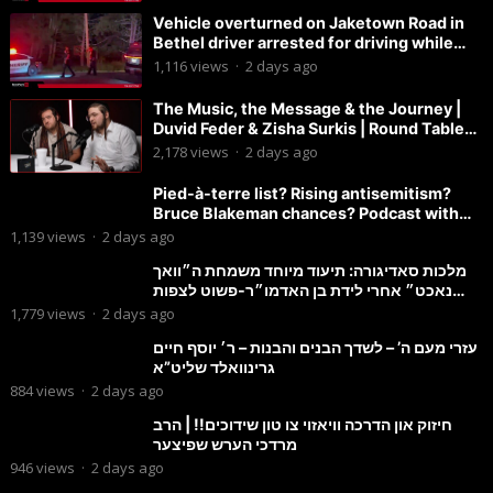
Vehicle overturned on Jaketown Road in
Bethel driver arrested for driving while
intoxicated.
1,116
views
·
2 days ago
The Music, the Message & the Journey |
Duvid Feder & Zisha Surkis | Round Table
#11
2,178
views
·
2 days ago
Pied-à-terre list? Rising antisemitism?
Bruce Blakeman chances? Podcast with
Councilman David Carr!
1,139
views
·
2 days ago
מלכות סאדיגורה: תיעוד מיוחד משמחת ה״וואך
נאכט״ אחרי לידת בן האדמו״ר-פשוט לצפות
ולהנות
1,779
views
·
2 days ago
עזרי מעם ה’ – לשדך הבנים והבנות – ר׳ יוסף חיים
גרינוואלד שליט”א
884
views
·
2 days ago
חיזוק און הדרכה וויאזוי צו טון שידוכים!! | הרב
מרדכי הערש שפיצער
946
views
·
2 days ago