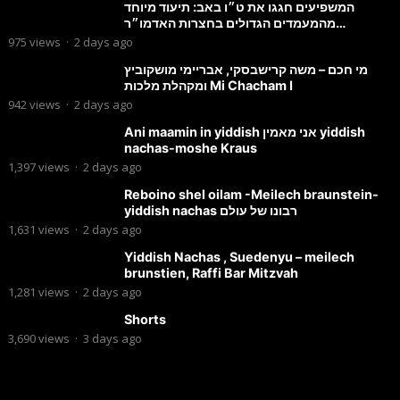
המשפיעים חגגו את ט״ו באב: תיעוד מיוחד
מהמעמדים הגדולים בחצרות האדמו״ר
מסטוטשין והגרי״מ מורגשטרן
975
views
·
2 days ago
מי חכם – משה קרישבסקי, אבריימי מושקוביץ
ומקהלת מלכות Mi Chacham I
942
views
·
2 days ago
Ani maamin in yiddish אני מאמין yiddish
nachas-moshe Kraus
1,397
views
·
2 days ago
Reboino shel oilam -Meilech braunstein-
yiddish nachas רבונו של עולם
1,631
views
·
2 days ago
Yiddish Nachas , Suedenyu – meilech
brunstien, Raffi Bar Mitzvah
1,281
views
·
2 days ago
Shorts
3,690
views
·
3 days ago