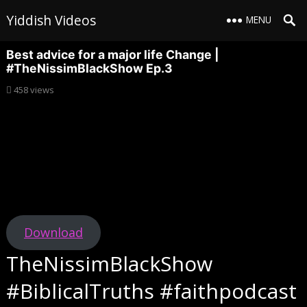
Yiddish Videos
MENU
Best advice for a major life Change |
#TheNissimBlackShow Ep.3
458
views
Download
TheNissimBlackShow
#BiblicalTruths #faithpodcast