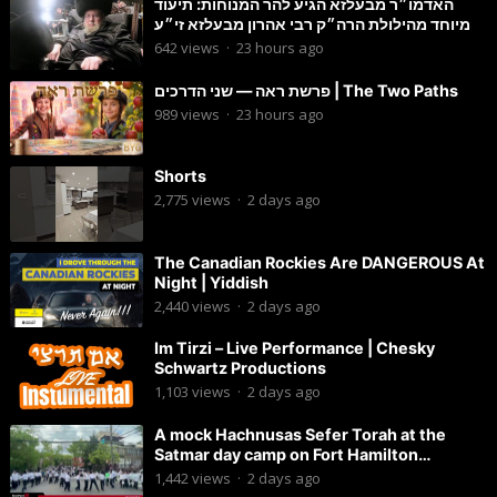
האדמו״ר מבעלזא הגיע להר המנוחות: תיעוד
מיוחד מהילולת הרה״ק רבי אהרון מבעלזא זי״ע
642
views
·
23 hours ago
פרשת ראה — שני הדרכים | The Two Paths
989
views
·
23 hours ago
Shorts
2,775
views
·
2 days ago
The Canadian Rockies Are DANGEROUS At
Night | Yiddish
2,440
views
·
2 days ago
Im Tirzi – Live Performance | Chesky
Schwartz Productions
1,103
views
·
2 days ago
A mock Hachnusas Sefer Torah at the
Satmar day camp on Fort Hamilton
Parkway.
1,442
views
·
2 days ago