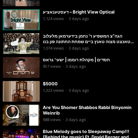
דעסטענאציע – Bright View Optical
1,124
views
·
3 days ago
הגה”צ המשפיע ר’ נחמן בידערמאן מלעלוב
טאנצט מצוה טאנץ ביים שמחת החתונה פון בנו
החתן
1,074
views
·
3 days ago
חסדים | מקהלת רוממו | ישעי’ גראס
957
views
·
3 days ago
$5000
1,323
views
·
3 days ago
Are You Shomer Shabbos Rabbi Binyomin
Weinrib
988
views
·
3 days ago
Blue Melody goes to Sleepaway Camp!!!
(Behind the music) Ft. Dovid Berger and