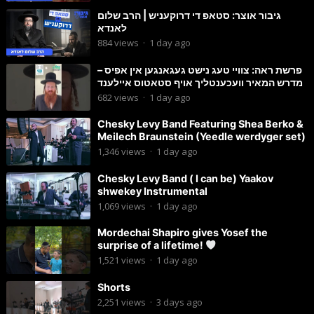
גיבור אוצר: סטאפ די דרוקעניש | הרב שלום
לאנדא
884
views
·
1 day ago
פרשת ראה: צוויי טעג נישט געגאנגען אין אפיס –
מדרש המאיר וועכענטליך אויף סטאטוס איילענד
682
views
·
1 day ago
Chesky Levy Band Featuring Shea Berko &
Meilech Braunstein (Yeedle werdyger set)
1,346
views
·
1 day ago
Chesky Levy Band ( I can be) Yaakov
shwekey Instrumental
1,069
views
·
1 day ago
Mordechai Shapiro gives Yosef the
surprise of a lifetime!
1,521
views
·
1 day ago
Shorts
2,251
views
·
3 days ago