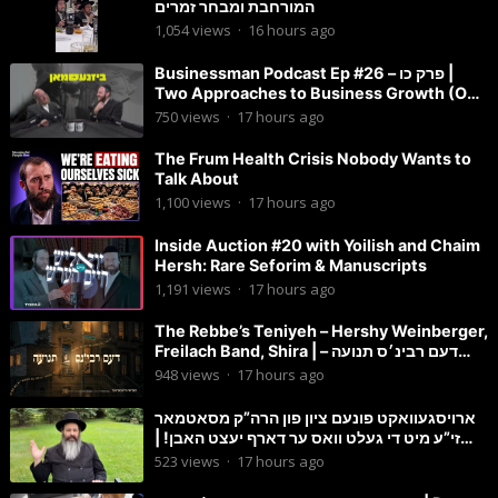
המורחבת ומבחר זמרים
1,054
views
·
16 hours ago
Businessman Podcast Ep #26 – פרק כו |
Two Approaches to Business Growth (One
Is Often Overlooked)
750
views
·
17 hours ago
The Frum Health Crisis Nobody Wants to
Talk About
1,100
views
·
17 hours ago
Inside Auction #20 with Yoilish and Chaim
Hersh: Rare Seforim & Manuscripts
1,191
views
·
17 hours ago
The Rebbe’s Teniyeh – Hershy Weinberger,
Freilach Band, Shira | דעם רבינ׳ס תנועה –
הערשי וויינבערגער
948
views
·
17 hours ago
ארויסגעוואקט פונעם ציון פון הרה”ק מסאטמאר
זי”ע מיט די געלט וואס ער דארף יעצט האבן! |
הרב מענדל ווייס
523
views
·
17 hours ago