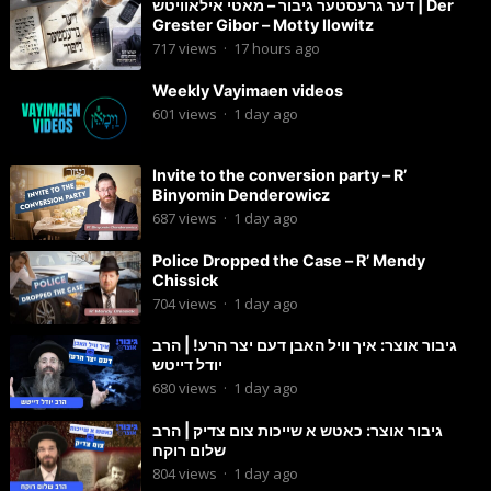
דער גרעסטער גיבור – מאטי אילאוויטש | Der
Grester Gibor – Motty Ilowitz
717
views
·
17 hours ago
Weekly Vayimaen videos
601
views
·
1 day ago
Invite to the conversion party – R’
Binyomin Denderowicz
687
views
·
1 day ago
Police Dropped the Case – R’ Mendy
Chissick
704
views
·
1 day ago
גיבור אוצר: איך וויל האבן דעם יצר הרע! | הרב
יודל דייטש
680
views
·
1 day ago
גיבור אוצר: כאטש א שייכות צום צדיק | הרב
שלום רוקח
804
views
·
1 day ago