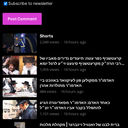
Subscribe to newsletter
Shorts
2,049
views
·
16 hours ago
קרעטשניף כפר עטה: תיעודים נדירים מאביו של
הרבי הרה״ק מקרעטשניף סיגעט זי״ע לרגל יומא
דהילולא
1,056
views
·
16 hours ago
האדמו”ר מסקולען פון לעיקוואד באזוכט ביי
האדמו”ר מתולדות אהרן
484
views
·
16 hours ago
כאחד האדם: האדמו״ר מסאדיגורה הגיע
להתפלל בקבר אביו האדמו״ר זצ״ל
1,101
views
·
16 hours ago
ברית לבנו של זאנוויל ויינברגר | מקהלת מלכות