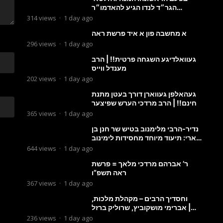
הגר״ד לנדו הגיע להאדמו״ר
מבעלזא: תיעוד ראשוני מהפגישה
314
views
·
1 day ago
הנדירה
א מחשבה פון א איד פרשת ראה
296
views
·
1 day ago
געוואלדיגע השגחה פרטית!! | הרב
מענדל ווייס
202
views
·
1 day ago
געהאלפן געווארן דורך בעטן מתנת
חינם!! | הרב מרדכי הערש שפיצער
365
views
·
1 day ago
נדיר-הרבי מלימנוב בטיש שר חנן בן
ארי: תיעוד מיוחד מחסידות לימינוב
שרים את השיר “השיבנו”
644
views
·
1 day ago
ר’ אברהם מרדכי מלאך = פרשת
ראה תשפ”ו
367
views
·
1 day ago
וחסדיך הרבים – מקהלת מלכות,
אברימי מושקוביץ, שרוליק ברזל |
Malchus Choir
236
views
·
1 day ago