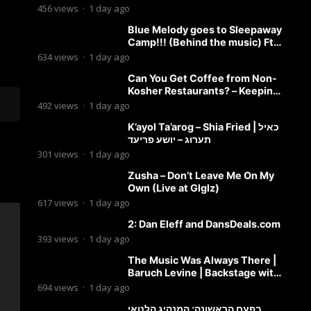
456
views
·
1 day ago
Blue Melody goes to Sleepaway
Camp!!! (Behind the music) Ft.
Dovid Berger and Chaim Brown
634
views
·
1 day ago
Can You Get Coffee from Non-
Kosher Restaurants? – Keeping
it Kosher Clips
492
views
·
1 day ago
K’ayol Ta’arog – Shia Fried | כאיל
תערוג – יושע פריעד
301
views
·
1 day ago
Zusha – Don’t Leave Me On My
Own (Live at Glglz)
617
views
·
1 day ago
2: Dan Eleff and DansDeals.com
393
views
·
1 day ago
The Music Was Always There |
Baruch Levine | Backstage with
Benny
694
views
·
1 day ago
בפעם הראשונה: המנהיג הלטאי