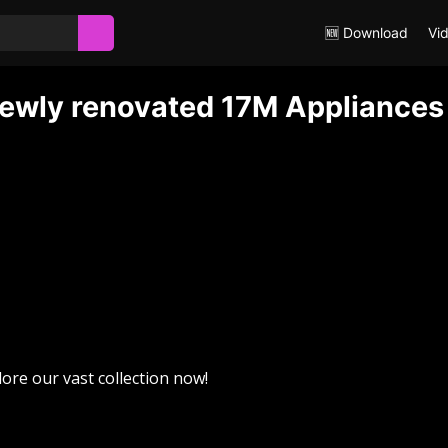
🆕 Download
Vi
 newly renovated 17M Appliances
lore our vast collection now!