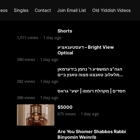
deos
Singles
Contact
Join Email List
Old Yiddish Videos
Shorts
1,071
views
·
1 day ago
דעסטענאציע – Bright View
Optical
380
views
·
1 day ago
הגה”צ המשפיע ר’ נחמן בידערמאן
מלעלוב טאנצט מצוה טאנץ ביים
שמחת החתונה פון בנו החתן
382
views
·
1 day ago
חסדים | מקהלת רוממו | ישעי’ גראס
386
views
·
1 day ago
$5000
675
views
·
1 day ago
Are You Shomer Shabbos Rabbi
Binyomin Weinrib