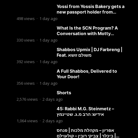
Yossi from Yossis Bakery gets a
new passport holder from
Globekeeper.co
498
views
·
1 day ago
What Is the SCN Program? A
Conversation with Motty
Solomon
330
views
·
1 day ago
Shabbos Upmix | DJ Farbreng |
Feat. משולם זושא
392
views
·
1 day ago
A Full Shabbos, Delivered to
Your Door!
356
views
·
1 day ago
Shorts
2,576
views
·
2 days ago
45: Rabbi M.G. Steinmetz –
אידיש: הרב מ.ג. שטיינמץ
1,064
views
·
2 days ago
אפריון – מקהלת מלכות | פנחס
ביכלר | צביקי רובין – קולעוילם |