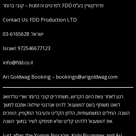
לפרטים והזמנות – קובי ברומר: FDD פרודקשיין בע”מ
Contact Us: FDD Production LTD
ישראל: 03-6165628
Israel: 972546677123
info@fdd.co.il
Ari Goldwag Booking – bookings@arigoldwag.com
רגע לאחר צאת היום הקדוש, משחררים קובי ברומר וארי גולדוואג
דואט משותף בשם ‘הושענא’. להיט אנרגטי שילווה אתכם למשך
השנה. המילים המשמעותיות, הלחן הקליט והעיבוד המקפיץ, הופכים
את ‘הושענא’ ללהיט קליט שלא תפסיקו לשיר במשך השנה.
Just after the Yomim Nora’im, Kobi Brummer and Ari