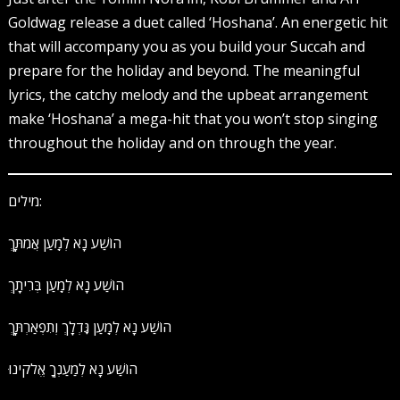
Goldwag release a duet called ‘Hoshana’. An energetic hit
that will accompany you as you build your Succah and
prepare for the holiday and beyond. The meaningful
lyrics, the catchy melody and the upbeat arrangement
make ‘Hoshana’ a mega-hit that you won’t stop singing
throughout the holiday and on through the year.
מילים:
הוֹשַׁע נָא לְמַֽעַן אֲמִתָּֽךְ
הוֹשַׁע נָא לְמַֽעַן בְּרִיתָֽךְ
הוֹשַׁע נָא לְמַֽעַן גׇּדְלָֽךְ וְתִפְאַרְתָּֽךְ
הוֹשַׁע נָא לְמַעַנְךָ אֱלֹקינוּ