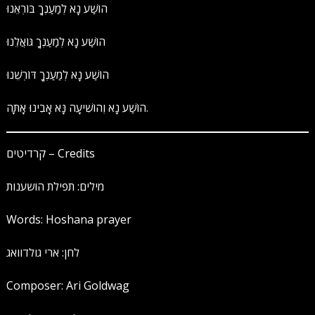
הוֹשַׁע נָא לְמַעַנְךָ בּוֹרְאֵנוּ
הוֹשַׁע נָא לְמַעַנְךָ גּוֹאֲלֵנוּ
הוֹשַׁע נָא לְמַעַנְךָ דּוֹרְשֵׁנוּ
הוֹשַׁע נָא וְהוֹשִׁיעָה נָּא אָבִינוּ אָתָּה.
קרדיטים – Credits
מילים: תפילת הושענות
Words: Hoshana prayer
לחן: ארי גולדוואג
Composer: Ari Goldwag