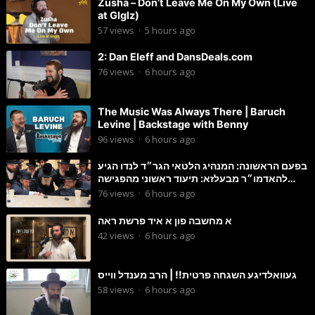
Zusha – Don’t Leave Me On My Own (Live
at Glglz)
57
views
·
5 hours ago
2: Dan Eleff and DansDeals.com
76
views
·
6 hours ago
The Music Was Always There | Baruch
Levine | Backstage with Benny
96
views
·
6 hours ago
בפעם הראשונה: המנהיג הלטאי הגר״ד לנדו הגיע
להאדמו״ר מבעלזא: תיעוד ראשוני מהפגישה
הנדירה
76
views
·
6 hours ago
א מחשבה פון א איד פרשת ראה
42
views
·
6 hours ago
געוואלדיגע השגחה פרטית!! | הרב מענדל ווייס
58
views
·
6 hours ago