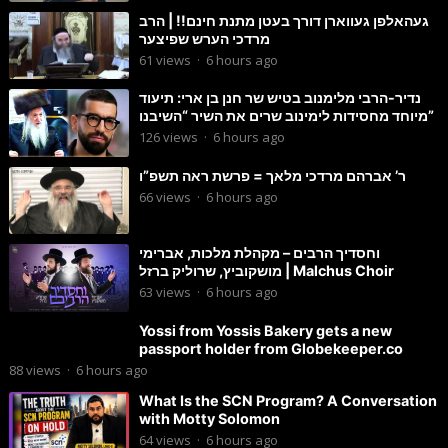
געהאלפן געווארן דורך בעטן מתנת חינם!! | הרב
מרדכי הערש שפיצער
61
views
·
6 hours ago
נדיר-הרבי מלימנוב בטיש שר חנן בן ארי: תיעוד
מיוחד מחסידות לימינוב שרים את השיר “השיבנו”
126
views
·
6 hours ago
ר’ אברהם מרדכי מלאך = פרשת ראה תשפ”ו
66
views
·
6 hours ago
וחסדיך הרבים – מקהלת מלכות, אברימי
מושקוביץ, שרוליק ברזל | Malchus Choir
63
views
·
6 hours ago
Yossi from Yossis Bakery gets a new
passport holder from Globekeeper.co
88
views
·
6 hours ago
What Is the SCN Program? A Conversation
with Motty Solomon
64
views
·
6 hours ago