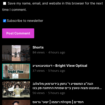
Save my name, email, and website in this browser for the next
time I comment.
Subscribe to newsletter
Shorts
84
views
·
4 hours ago
דעסטענאציע – Bright View Optical
37
views
·
5 hours ago
הגה”צ המשפיע ר’ נחמן בידערמאן מלעלוב
טאנצט מצוה טאנץ ביים שמחת החתונה פון בנו
החתן
56
views
·
5 hours ago
חסדים | מקהלת רוממו | ישעי’ גראס