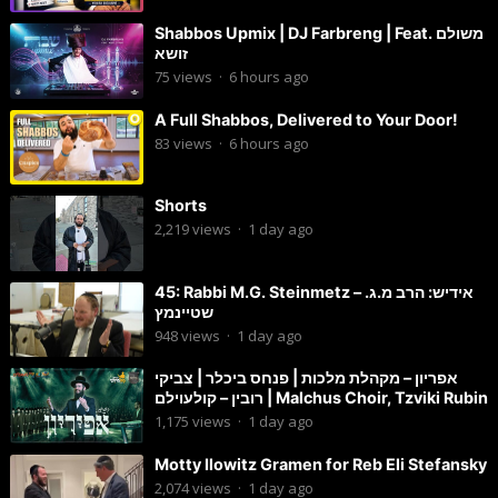
Shabbos Upmix | DJ Farbreng | Feat. משולם
זושא
75
views
·
6 hours ago
A Full Shabbos, Delivered to Your Door!
83
views
·
6 hours ago
Shorts
2,219
views
·
1 day ago
45: Rabbi M.G. Steinmetz – אידיש: הרב מ.ג.
שטיינמץ
948
views
·
1 day ago
אפריון – מקהלת מלכות | פנחס ביכלר | צביקי
רובין – קולעוילם | Malchus Choir, Tzviki Rubin
1,175
views
·
1 day ago
Motty Ilowitz Gramen for Reb Eli Stefansky
2,074
views
·
1 day ago