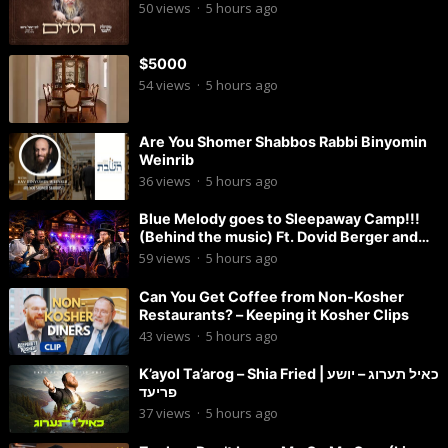
50
views
·
5 hours ago
$5000
54
views
·
5 hours ago
Are You Shomer Shabbos Rabbi Binyomin
Weinrib
36
views
·
5 hours ago
Blue Melody goes to Sleepaway Camp!!!
(Behind the music) Ft. Dovid Berger and
Chaim Brown
59
views
·
5 hours ago
Can You Get Coffee from Non-Kosher
Restaurants? – Keeping it Kosher Clips
43
views
·
5 hours ago
K’ayol Ta’arog – Shia Fried | כאיל תערוג – יושע
פריעד
37
views
·
5 hours ago