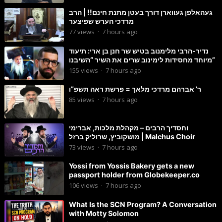
געהאלפן געווארן דורך בעטן מתנת חינם!! | הרב
מרדכי הערש שפיצער
77
views
·
7 hours ago
נדיר-הרבי מלימנוב בטיש שר חנן בן ארי: תיעוד
מיוחד מחסידות לימינוב שרים את השיר “השיבנו”
155
views
·
7 hours ago
ר’ אברהם מרדכי מלאך = פרשת ראה תשפ”ו
85
views
·
7 hours ago
וחסדיך הרבים – מקהלת מלכות, אברימי
מושקוביץ, שרוליק ברזל | Malchus Choir
73
views
·
7 hours ago
Yossi from Yossis Bakery gets a new
passport holder from Globekeeper.co
106
views
·
7 hours ago
What Is the SCN Program? A Conversation
with Motty Solomon