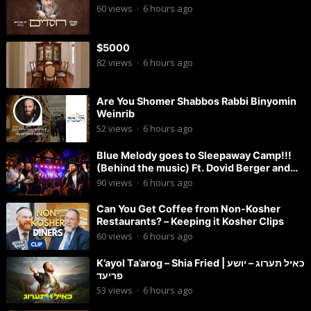
60
views
·
6 hours ago
$5000
82
views
·
6 hours ago
Are You Shomer Shabbos Rabbi Binyomin
Weinrib
52
views
·
6 hours ago
Blue Melody goes to Sleepaway Camp!!!
(Behind the music) Ft. Dovid Berger and
Chaim Brown
90
views
·
6 hours ago
Can You Get Coffee from Non-Kosher
Restaurants? – Keeping it Kosher Clips
60
views
·
6 hours ago
K’ayol Ta’arog – Shia Fried | כאיל תערוג – יושע
פריעד
53
views
·
6 hours ago