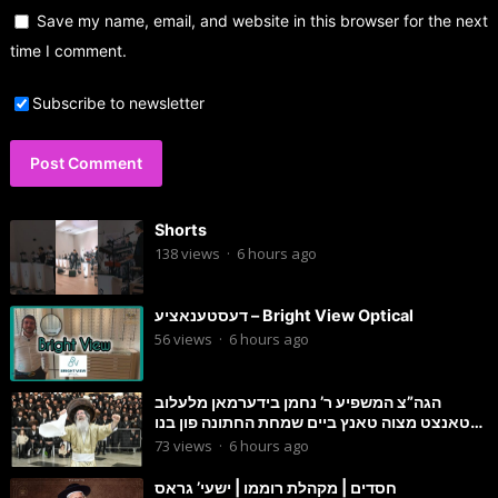
Save my name, email, and website in this browser for the next
time I comment.
Subscribe to newsletter
Shorts
138
views
·
6 hours ago
דעסטענאציע – Bright View Optical
56
views
·
6 hours ago
הגה”צ המשפיע ר’ נחמן בידערמאן מלעלוב
טאנצט מצוה טאנץ ביים שמחת החתונה פון בנו
החתן
73
views
·
6 hours ago
חסדים | מקהלת רוממו | ישעי’ גראס