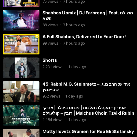
75
views
·
7 hours ago
Shabbos Upmix | DJ Farbreng | Feat. משולם
זושא
88
views
·
7 hours ago
A Full Shabbos, Delivered to Your Door!
99
views
·
7 hours ago
Shorts
2,231
views
·
1 day ago
45: Rabbi M.G. Steinmetz – אידיש: הרב מ.ג.
שטיינמץ
952
views
·
1 day ago
אפריון – מקהלת מלכות | פנחס ביכלר | צביקי
רובין – קולעוילם | Malchus Choir, Tzviki Rubin
1,184
views
·
1 day ago
Motty Ilowitz Gramen for Reb Eli Stefansky