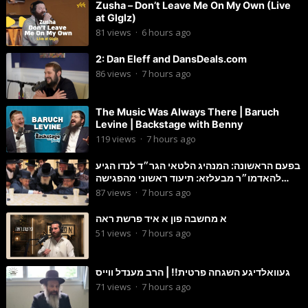
Zusha – Don’t Leave Me On My Own (Live
at Glglz)
81
views
·
6 hours ago
2: Dan Eleff and DansDeals.com
86
views
·
7 hours ago
The Music Was Always There | Baruch
Levine | Backstage with Benny
119
views
·
7 hours ago
בפעם הראשונה: המנהיג הלטאי הגר״ד לנדו הגיע
להאדמו״ר מבעלזא: תיעוד ראשוני מהפגישה
הנדירה
87
views
·
7 hours ago
א מחשבה פון א איד פרשת ראה
51
views
·
7 hours ago
געוואלדיגע השגחה פרטית!! | הרב מענדל ווייס
71
views
·
7 hours ago