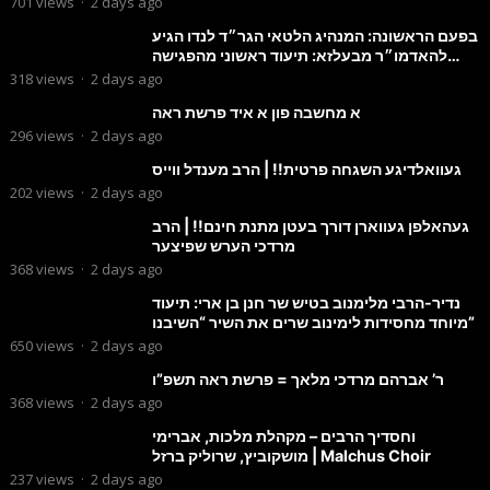
701
views
·
2 days ago
בפעם הראשונה: המנהיג הלטאי הגר״ד לנדו הגיע
להאדמו״ר מבעלזא: תיעוד ראשוני מהפגישה
הנדירה
318
views
·
2 days ago
א מחשבה פון א איד פרשת ראה
296
views
·
2 days ago
געוואלדיגע השגחה פרטית!! | הרב מענדל ווייס
202
views
·
2 days ago
געהאלפן געווארן דורך בעטן מתנת חינם!! | הרב
מרדכי הערש שפיצער
368
views
·
2 days ago
נדיר-הרבי מלימנוב בטיש שר חנן בן ארי: תיעוד
מיוחד מחסידות לימינוב שרים את השיר “השיבנו”
650
views
·
2 days ago
ר’ אברהם מרדכי מלאך = פרשת ראה תשפ”ו
368
views
·
2 days ago
וחסדיך הרבים – מקהלת מלכות, אברימי
מושקוביץ, שרוליק ברזל | Malchus Choir
237
views
·
2 days ago