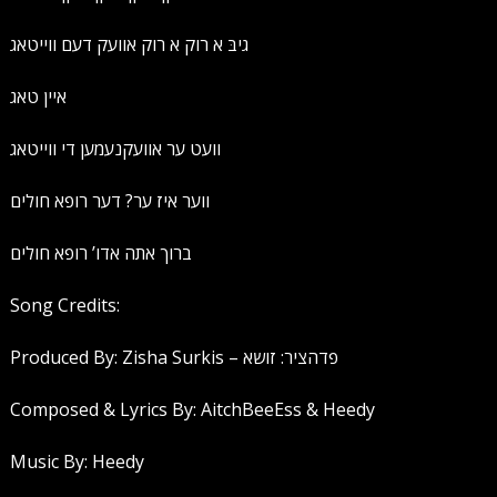
גיבּ א רוק א רוק אוועק דעם ווייטאג
איין טאג
וועט ער אוועקנעמען די ווייטאג
ווער איז ער? דער רופא חולים
ברוך אתה אדו’ רופא חולים
Song Credits:
Produced By: Zisha Surkis – פדהציר: זושא
Composed & Lyrics By: AitchBeeEss & Heedy
Music By: Heedy