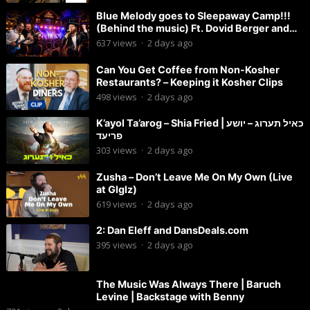
Blue Melody goes to Sleepaway Camp!!!
(Behind the music) Ft. Dovid Berger and
Chaim Brown
637
views
·
2 days ago
Can You Get Coffee from Non-Kosher
Restaurants? – Keeping it Kosher Clips
498
views
·
2 days ago
K’ayol Ta’arog – Shia Fried | כאיל תערוג – יושע
פריעד
303
views
·
2 days ago
Zusha – Don’t Leave Me On My Own (Live
at Glglz)
619
views
·
2 days ago
2: Dan Eleff and DansDeals.com
395
views
·
2 days ago
The Music Was Always There | Baruch
Levine | Backstage with Benny