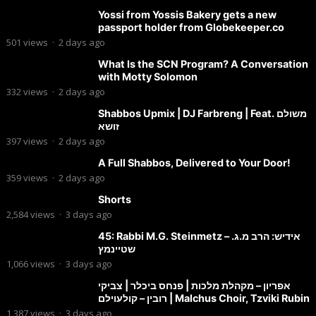
Yossi from Yossis Bakery gets a new
passport holder from Globekeeper.co
501
views
·
2 days ago
What Is the SCN Program? A Conversation
with Motty Solomon
332
views
·
2 days ago
Shabbos Upmix | DJ Farbreng | Feat. משולם
זושא
397
views
·
2 days ago
A Full Shabbos, Delivered to Your Door!
359
views
·
2 days ago
Shorts
2,584
views
·
3 days ago
45: Rabbi M.G. Steinmetz – אידיש: הרב מ.ג.
שטיינמץ
1,066
views
·
3 days ago
אפריון – מקהלת מלכות | פנחס ביכלר | צביקי
רובין – קולעוילם | Malchus Choir, Tzviki Rubin
1,387
views
·
3 days ago