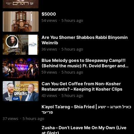
$5000
54
views
·
5 hours ago
Are You Shomer Shabbos Rabbi Binyomin
Weinrib
36
views
·
5 hours ago
Blue Melody goes to Sleepaway Camp!!!
(Behind the music) Ft. Dovid Berger and
Chaim Brown
59
views
·
5 hours ago
Can You Get Coffee from Non-Kosher
Restaurants? – Keeping it Kosher Clips
43
views
·
5 hours ago
K’ayol Ta’arog – Shia Fried | כאיל תערוג – יושע
פריעד
37
views
·
5 hours ago
Zusha – Don’t Leave Me On My Own (Live
at Glglz)