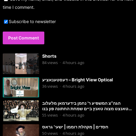
time I comment.
Subscribe to newsletter
Shorts
84
views
·
4 hours ago
דעסטענאציע – Bright View Optical
36
views
·
4 hours ago
הגה”צ המשפיע ר’ נחמן בידערמאן מלעלוב
טאנצט מצוה טאנץ ביים שמחת החתונה פון בנו
החתן
55
views
·
4 hours ago
חסדים | מקהלת רוממו | ישעי’ גראס
50
views
·
4 hours ago