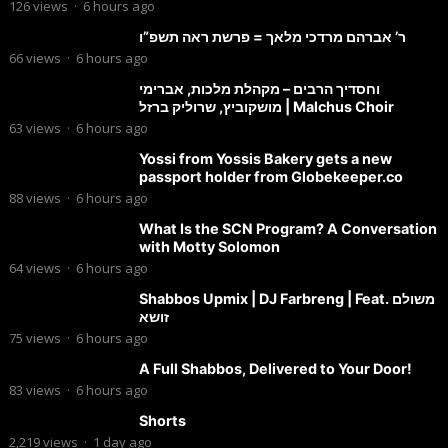
126
views
·
6 hours ago
ר’ אברהם מרדכי מלאך = פרשת ראה תשפ”ו
66
views
·
6 hours ago
וחסדיך הרבים – מקהלת מלכות, אברימי
מושקוביץ, שרוליק ברזל | Malchus Choir
63
views
·
6 hours ago
Yossi from Yossis Bakery gets a new
passport holder from Globekeeper.co
88
views
·
6 hours ago
What Is the SCN Program? A Conversation
with Motty Solomon
64
views
·
6 hours ago
Shabbos Upmix | DJ Farbreng | Feat. משולם
זושא
75
views
·
6 hours ago
A Full Shabbos, Delivered to Your Door!
83
views
·
6 hours ago
Shorts
2,219
views
·
1 day ago