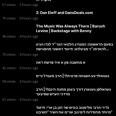
57
views
·
5 hours ago
2: Dan Eleff and DansDeals.com
75
views
·
6 hours ago
The Music Was Always There | Baruch
Levine | Backstage with Benny
96
views
·
6 hours ago
בפעם הראשונה: המנהיג הלטאי הגר״ד לנדו הגיע
להאדמו״ר מבעלזא: תיעוד ראשוני מהפגישה
הנדירה
76
views
·
6 hours ago
א מחשבה פון א איד פרשת ראה
42
views
·
6 hours ago
געוואלדיגע השגחה פרטית!! | הרב מענדל ווייס
58
views
·
6 hours ago
געהאלפן געווארן דורך בעטן מתנת חינם!! | הרב
מרדכי הערש שפיצער
61
views
·
6 hours ago
נדיר-הרבי מלימנוב בטיש שר חנן בן ארי: תיעוד
מיוחד מחסידות לימינוב שרים את השיר “השיבנו”