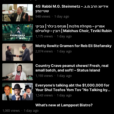
45: Rabbi M.G. Steinmetz – אידיש: הרב מ.ג.
שטיינמץ
948
views
·
1 day ago
אפריון – מקהלת מלכות | פנחס ביכלר | צביקי
רובין – קולעוילם | Malchus Choir, Tzviki Rubin
1,175
views
·
1 day ago
Motty Ilowitz Gramen for Reb Eli Stefansky
2,074
views
·
1 day ago
Country Crave peanut chews! Fresh, real
small batch, and soft! – Status Island
1,193
views
·
1 day ago
Everyone’s talking abt the $1,000,000 for
Your Shul Tosfos Yom Tov “No Talking by
Davening” movement
1,543
views
·
1 day ago
What’s new at Lamppost Bistro?
1,065
views
·
1 day ago