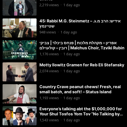
2,219
views
·
1 day ago
45: Rabbi M.G. Steinmetz – אידיש: הרב מ.ג.
שטיינמץ
948
views
·
1 day ago
אפריון – מקהלת מלכות | פנחס ביכלר | צביקי
רובין – קולעוילם | Malchus Choir, Tzviki Rubin
1,176
views
·
1 day ago
Motty Ilowitz Gramen for Reb Eli Stefansky
2,074
views
·
1 day ago
Country Crave peanut chews! Fresh, real
small batch, and soft! – Status Island
1,193
views
·
1 day ago
Everyone’s talking abt the $1,000,000 for
Your Shul Tosfos Yom Tov “No Talking by
Davening” movement
1,543
views
·
1 day ago