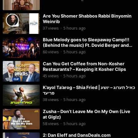
Are You Shomer Shabbos Rabbi Binyomin
Weinrib
37
views
·
5 hours ago
Blue Melody goes to Sleepaway Camp!!!
(Behind the music) Ft. Dovid Berger and
Chaim Brown
60
views
·
5 hours ago
Can You Get Coffee from Non-Kosher
Restaurants? – Keeping it Kosher Clips
45
views
·
5 hours ago
K’ayol Ta’arog – Shia Fried | כאיל תערוג – יושע
פריעד
38
views
·
5 hours ago
Zusha – Don’t Leave Me On My Own (Live
at Glglz)
58
views
·
5 hours ago
2: Dan Eleff and DansDeals.com