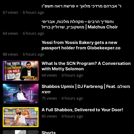
ר’ אברהם מרדכי מלאך = פרשת ראה תשפ”ו
67
views
·
6 hours ago
וחסדיך הרבים – מקהלת מלכות, אברימי
מושקוביץ, שרוליק ברזל | Malchus Choir
64
views
·
6 hours ago
Yossi from Yossis Bakery gets a new
passport holder from Globekeeper.co
88
views
·
6 hours ago
What Is the SCN Program? A Conversation
with Motty Solomon
64
views
·
6 hours ago
Shabbos Upmix | DJ Farbreng | Feat. משולם
זושא
75
views
·
6 hours ago
A Full Shabbos, Delivered to Your Door!
83
views
·
6 hours ago
Shorts