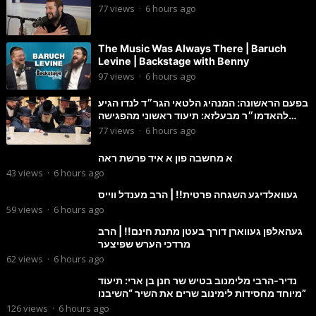
77
views
·
6 hours ago
The Music Was Always There | Baruch
Levine | Backstage with Benny
97
views
·
6 hours ago
בפעם הראשונה: המנהיג הלטאי הגר״ד לנדו הגיע
להאדמו״ר מבעלזא: תיעוד ראשוני מהפגישה
הנדירה
77
views
·
6 hours ago
א מחשבה פון א איד פרשת ראה
43
views
·
6 hours ago
געוואלדיגע השגחה פרטית!! | הרב מענדל ווייס
59
views
·
6 hours ago
געהאלפן געווארן דורך בעטן מתנת חינם!! | הרב
מרדכי הערש שפיצער
62
views
·
6 hours ago
נדיר-הרבי מלימנוב בטיש שר חנן בן ארי: תיעוד
מיוחד מחסידות לימינוב שרים את השיר “השיבנו”
126
views
·
6 hours ago