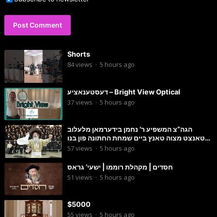
Shorts
84
views
·
5 hours ago
דעסטענאציע – Bright View Optical
37
views
·
5 hours ago
הגה”צ המשפיע ר’ נחמן בידערמאן מלעלוב
טאנצט מצוה טאנץ ביים שמחת החתונה פון בנו
החתן
57
views
·
5 hours ago
חסדים | מקהלת רוממו | ישעי’ גראס
51
views
·
5 hours ago
$5000
55
views
·
5 hours ago