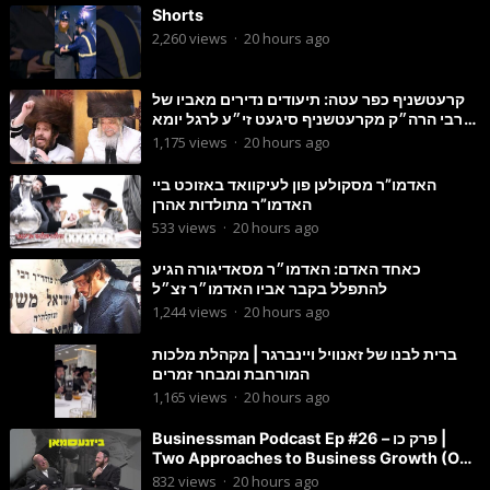
Shorts
2,260
views
·
20 hours ago
קרעטשניף כפר עטה: תיעודים נדירים מאביו של
הרבי הרה״ק מקרעטשניף סיגעט זי״ע לרגל יומא
דהילולא
1,175
views
·
20 hours ago
האדמו”ר מסקולען פון לעיקוואד באזוכט ביי
האדמו”ר מתולדות אהרן
533
views
·
20 hours ago
כאחד האדם: האדמו״ר מסאדיגורה הגיע
להתפלל בקבר אביו האדמו״ר זצ״ל
1,244
views
·
20 hours ago
ברית לבנו של זאנוויל ויינברגר | מקהלת מלכות
המורחבת ומבחר זמרים
1,165
views
·
20 hours ago
Businessman Podcast Ep #26 – פרק כו |
Two Approaches to Business Growth (One
Is Often Overlooked)
832
views
·
20 hours ago