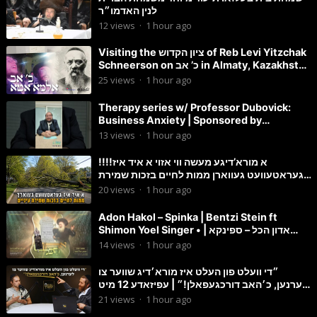
לנין האדמו״ר
12
views
·
1 hour ago
Visiting the ציון הקדוש of Reb Levi Yitzchak
Schneerson on כ’ אב in Almaty, Kazakhstan
| Yiddish
25
views
·
1 hour ago
Therapy series w/ Professor Dubovick:
Business Anxiety | Sponsored by
Globekeeper.co – Status Island
13
views
·
1 hour ago
!!!!א מורא’דיגע מעשה ווי אזוי א איד איז
געראטעוועט געווארן ממות לחיים בזכות שמירת
עיניים
20
views
·
1 hour ago
Adon Hakol – Spinka | Bentzi Stein ft
Shimon Yoel Singer • אדון הכל – ספינקא |
בנצי שטיין, ש”י זינגר
14
views
·
1 hour ago
״די וועלט פון העלט איז מורא׳דיג שווער צו
לערנען, כ׳האב דורכגעפאלן!״ | עפיזאדע 12 מיט
יאסי דייטש
21
views
·
1 hour ago