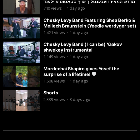
מדרש המאיר וועכענטליך אויף סטאטוס איילענד
740
views
·
1 day ago
Chesky Levy Band Featuring Shea Berko &
Meilech Braunstein (Yeedle werdyger set)
1,421
views
·
1 day ago
Chesky Levy Band ( I can be) Yaakov
shwekey Instrumental
1,149
views
·
1 day ago
Mordechai Shapiro gives Yosef the
surprise of a lifetime!
1,608
views
·
1 day ago
Shorts
2,339
views
·
3 days ago