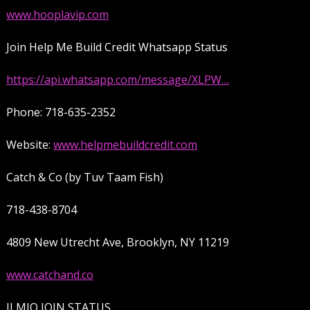
www.hooplavip.com
Join Help Me Build Credit Whatsapp Status
https://api.whatsapp.com/message/XLPW…
Phone: 718-635-2352
Website:
www.helpmebuildcredit.com
Catch & Co (by Tuv Taam Fish)
718-438-8704
4809 New Utrecht Ave, Brooklyn, NY 11219
www.catchand.co
ILMIO JOIN STATUS