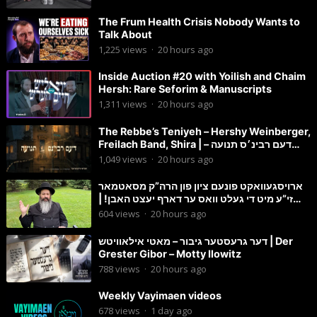
The Frum Health Crisis Nobody Wants to
Talk About
1,225
views
·
20 hours ago
Inside Auction #20 with Yoilish and Chaim
Hersh: Rare Seforim & Manuscripts
1,311
views
·
20 hours ago
The Rebbe’s Teniyeh – Hershy Weinberger,
Freilach Band, Shira | דעם רבינ׳ס תנועה –
הערשי וויינבערגער
1,049
views
·
20 hours ago
ארויסגעוואקט פונעם ציון פון הרה”ק מסאטמאר
זי”ע מיט די געלט וואס ער דארף יעצט האבן! |
הרב מענדל ווייס
604
views
·
20 hours ago
דער גרעסטער גיבור – מאטי אילאוויטש | Der
Grester Gibor – Motty Ilowitz
788
views
·
20 hours ago
Weekly Vayimaen videos
678
views
·
1 day ago