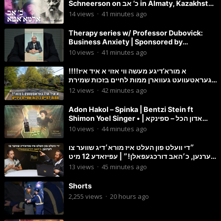
Schneerson on כ’ אב in Almaty, Kazakhstan
| Yiddish
14
views
·
41 minutes ago
Therapy series w/ Professor Dubovick:
Business Anxiety | Sponsored by
Globekeeper.co – Status Island
10
views
·
41 minutes ago
!!!!א מורא’דיגע מעשה ווי אזוי א איד איז
געראטעוועט געווארן ממות לחיים בזכות שמירת
עיניים
12
views
·
42 minutes ago
Adon Hakol – Spinka | Bentzi Stein ft
Shimon Yoel Singer • אדון הכל – ספינקא |
בנצי שטיין, ש”י זינגר
10
views
·
44 minutes ago
״די וועלט פון העלט איז מורא׳דיג שווער צו
לערנען, כ׳האב דורכגעפאלן!״ | עפיזאדע 12 מיט
יאסי דייטש
13
views
·
45 minutes ago
Shorts
2,255
views
·
20 hours ago