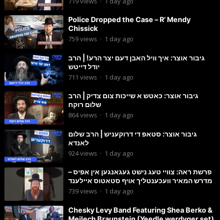
719
views
·
1 day ago
Police Dropped the Case – R’ Mendy
Chissick
759
views
·
1 day ago
גיבור אוצר: איך וויל האבן דעם יצר הרע! | הרב
יודל דייטש
711
views
·
1 day ago
גיבור אוצר: כאטש א שייכות צום צדיק | הרב
שלום רוקח
864
views
·
1 day ago
גיבור אוצר: סטאפ די דרוקעניש | הרב שלום
לאנדא
924
views
·
1 day ago
פרשת ראה: צוויי טעג נישט געגאנגען אין אפיס –
מדרש המאיר וועכענטליך אויף סטאטוס איילענד
739
views
·
1 day ago
Chesky Levy Band Featuring Shea Berko &
Meilech Braunstein (Yeedle werdyger set)