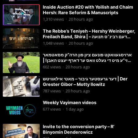
Inside Auction #20 with Yoilish and Chaim
Hersh: Rare Seforim & Manuscripts
1,310
views
·
20 hours ago
The Rebbe’s Teniyeh – Hershy Weinberger,
Freilach Band, Shira | דעם רבינ׳ס תנועה –
הערשי וויינבערגער
1,048
views
·
20 hours ago
ארויסגעוואקט פונעם ציון פון הרה”ק מסאטמאר
זי”ע מיט די געלט וואס ער דארף יעצט האבן! |
הרב מענדל ווייס
602
views
·
20 hours ago
דער גרעסטער גיבור – מאטי אילאוויטש | Der
Grester Gibor – Motty Ilowitz
787
views
·
20 hours ago
Weekly Vayimaen videos
677
views
·
1 day ago
Invite to the conversion party – R’
Binyomin Denderowicz