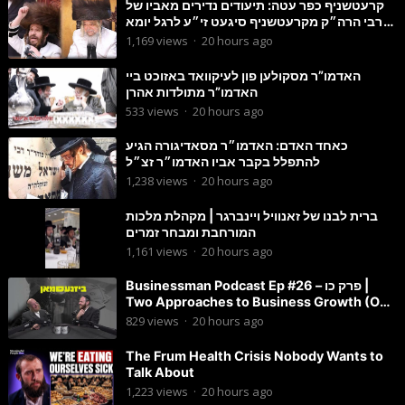
קרעטשניף כפר עטה: תיעודים נדירים מאביו של
הרבי הרה״ק מקרעטשניף סיגעט זי״ע לרגל יומא
דהילולא
1,169
views
·
20 hours ago
האדמו”ר מסקולען פון לעיקוואד באזוכט ביי
האדמו”ר מתולדות אהרן
533
views
·
20 hours ago
כאחד האדם: האדמו״ר מסאדיגורה הגיע
להתפלל בקבר אביו האדמו״ר זצ״ל
1,238
views
·
20 hours ago
ברית לבנו של זאנוויל ויינברגר | מקהלת מלכות
המורחבת ומבחר זמרים
1,161
views
·
20 hours ago
Businessman Podcast Ep #26 – פרק כו |
Two Approaches to Business Growth (One
Is Often Overlooked)
829
views
·
20 hours ago
The Frum Health Crisis Nobody Wants to
Talk About
1,223
views
·
20 hours ago