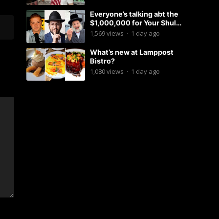
Everyone’s talking abt the
$1,000,000 for Your Shul
Tosfos Yom Tov “No Talking by
1,569
views
·
1 day ago
Davening” movement
What’s new at Lamppost
Bistro?
1,080
views
·
1 day ago