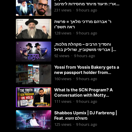
ארי: תיעוד מיוחד מחסידות לימינוב
שרים את השיר “השיבנו”
231
views
·
9 hours ago
ר’ אברהם מרדכי מלאך = פרשת
ראה תשפ”ו
128
views
·
9 hours ago
וחסדיך הרבים – מקהלת מלכות,
אברימי מושקוביץ, שרוליק ברזל |
Malchus Choir
92
views
·
9 hours ago
Yossi from Yossis Bakery gets a
new passport holder from
Globekeeper.co
160
views
·
9 hours ago
What Is the SCN Program? A
Conversation with Motty
Solomon
111
views
·
9 hours ago
Shabbos Upmix | DJ Farbreng |
Feat. משולם זושא
125
views
·
9 hours ago