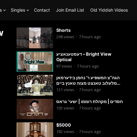
s
Singles
Contact
Join Email List
Old Yiddish Videos
w
Shorts
298
views
·
7 hours ago
דעסטענאציע – Bright View
Optical
97
views
·
7 hours ago
הגה”צ המשפיע ר’ נחמן בידערמאן
מלעלוב טאנצט מצוה טאנץ ביים
שמחת החתונה פון בנו החתן
121
views
·
7 hours ago
חסדים | מקהלת רוממו | ישעי’ גראס
105
views
·
7 hours ago
$5000
182
views
·
7 hours ago