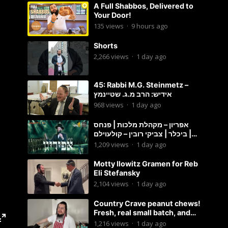
A Full Shabbos, Delivered to
Your Door!
135
views
·
9 hours ago
Shorts
2,266
views
·
1 day ago
45: Rabbi M.G. Steinmetz –
אידיש: הרב מ.ג. שטיינמץ
968
views
·
1 day ago
אפריון – מקהלת מלכות | פנחס
ביכלר | צביקי רובין – קולעוילם |
Malchus Choir, Tzviki Rubin
1,209
views
·
1 day ago
Motty Ilowitz Gramen for Reb
Eli Stefansky
2,104
views
·
1 day ago
Country Crave peanut chews!
Fresh, real small batch, and
soft! – Status Island
1,216
views
·
1 day ago