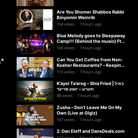
Are You Shomer Shabbos Rabbi
Binyomin Weinrib
104
views
·
7 hours ago
Blue Melody goes to Sleepaway
Camp!!! (Behind the music) Ft.
Dovid Berger and Chaim Brown
168
views
·
7 hours ago
Can You Get Coffee from Non-
Kosher Restaurants? – Keeping
it Kosher Clips
113
views
·
7 hours ago
K’ayol Ta’arog – Shia Fried | כאיל
תערוג – יושע פריעד
88
views
·
7 hours ago
Zusha – Don’t Leave Me On My
Own (Live at Glglz)
167
views
·
7 hours ago
2: Dan Eleff and DansDeals.com
127
views
·
9 hours ago