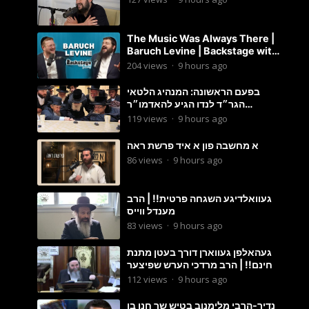
The Music Was Always There |
Baruch Levine | Backstage with
Benny
204
views
·
9 hours ago
בפעם הראשונה: המנהיג הלטאי
הגר״ד לנדו הגיע להאדמו״ר
מבעלזא: תיעוד ראשוני מהפגישה
119
views
·
9 hours ago
הנדירה
א מחשבה פון א איד פרשת ראה
86
views
·
9 hours ago
געוואלדיגע השגחה פרטית!! | הרב
מענדל ווייס
83
views
·
9 hours ago
געהאלפן געווארן דורך בעטן מתנת
חינם!! | הרב מרדכי הערש שפיצער
112
views
·
9 hours ago
נדיר-הרבי מלימנוב בטיש שר חנן בן