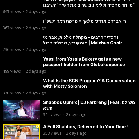
מיוחד מחסידות לימינוב שרים את השיר “השיבנו”
645
views
·
2 days ago
ר’ אברהם מרדכי מלאך = פרשת ראה תשפ”ו
367
views
·
2 days ago
וחסדיך הרבים – מקהלת מלכות, אברימי
מושקוביץ, שרוליק ברזל | Malchus Choir
236
views
·
2 days ago
Yossi from Yossis Bakery gets a new
passport holder from Globekeeper.co
499
views
·
2 days ago
What Is the SCN Program? A Conversation
with Motty Solomon
330
views
·
2 days ago
Shabbos Upmix | DJ Farbreng | Feat. משולם
זושא
394
views
·
2 days ago
A Full Shabbos, Delivered to Your Door!
358
views
·
2 days ago