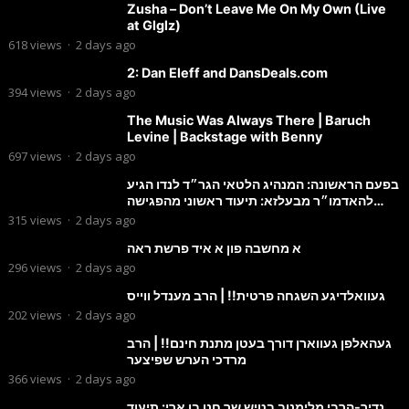
Zusha – Don’t Leave Me On My Own (Live
at Glglz)
618
views
·
2 days ago
2: Dan Eleff and DansDeals.com
394
views
·
2 days ago
The Music Was Always There | Baruch
Levine | Backstage with Benny
697
views
·
2 days ago
בפעם הראשונה: המנהיג הלטאי הגר״ד לנדו הגיע
להאדמו״ר מבעלזא: תיעוד ראשוני מהפגישה
הנדירה
315
views
·
2 days ago
א מחשבה פון א איד פרשת ראה
296
views
·
2 days ago
געוואלדיגע השגחה פרטית!! | הרב מענדל ווייס
202
views
·
2 days ago
געהאלפן געווארן דורך בעטן מתנת חינם!! | הרב
מרדכי הערש שפיצער
366
views
·
2 days ago
נדיר-הרבי מלימנוב בטיש שר חנן בן ארי: תיעוד