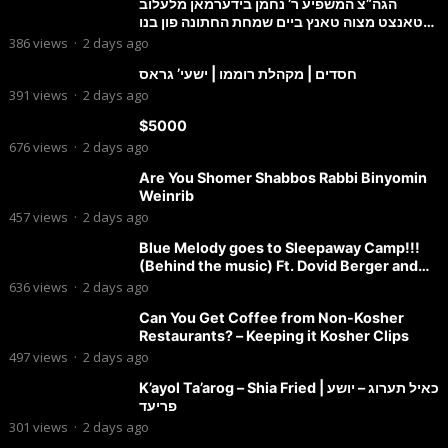
הגה”צ המשפיע ר’ נחמן בידערמאן מלעלוב
טאנצט מצוה טאנץ ביים שמחת החתונה פון בנו
החתן
386
views
·
2 days ago
חסדים | מקהלת רוממו | ישעי’ גראס
391
views
·
2 days ago
$5000
676
views
·
2 days ago
Are You Shomer Shabbos Rabbi Binyomin
Weinrib
457
views
·
2 days ago
Blue Melody goes to Sleepaway Camp!!!
(Behind the music) Ft. Dovid Berger and
Chaim Brown
636
views
·
2 days ago
Can You Get Coffee from Non-Kosher
Restaurants? – Keeping it Kosher Clips
497
views
·
2 days ago
K’ayol Ta’arog – Shia Fried | כאיל תערוג – יושע
פריעד
301
views
·
2 days ago