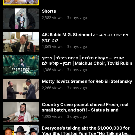
Shorts
2,582
views
·
3 days ago
45: Rabbi M.G. Steinmetz – אידיש: הרב מ.ג.
שטיינמץ
1,065
views
·
3 days ago
אפריון – מקהלת מלכות | פנחס ביכלר | צביקי
רובין – קולעוילם | Malchus Choir, Tzviki Rubin
1,386
views
·
3 days ago
Motty Ilowitz Gramen for Reb Eli Stefansky
2,266
views
·
3 days ago
Country Crave peanut chews! Fresh, real
small batch, and soft! – Status Island
1,398
views
·
3 days ago
Everyone’s talking abt the $1,000,000 for
Your Shul Tosfos Yom Tov “No Talking by