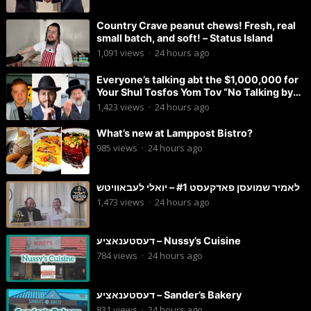
Country Crave peanut chews! Fresh, real
small batch, and soft! – Status Island
1,091
views
·
24 hours ago
Everyone’s talking abt the $1,000,000 for
Your Shul Tosfos Yom Tov “No Talking by
Davening” movement
1,423
views
·
24 hours ago
What’s new at Lamppost Bistro?
985
views
·
24 hours ago
לאמיר שמועסן פאדקעסט #1 – יואלי לעבאוויטש
1,473
views
·
24 hours ago
דעסטענאציע – Nussy’s Cuisine
784
views
·
24 hours ago
דעסטענאציע – Sander’s Bakery
831
views
·
24 hours ago