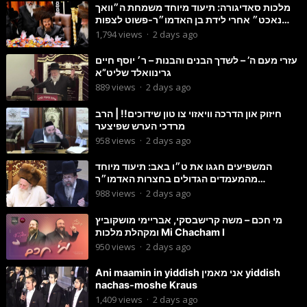
מלכות סאדיגורה: תיעוד מיוחד משמחת ה״וואך
נאכט״ אחרי לידת בן האדמו״ר-פשוט לצפות
ולהנות
1,794
views
·
2 days ago
עזרי מעם ה’ – לשדך הבנים והבנות – ר׳ יוסף חיים
גרינוואלד שליט”א
889
views
·
2 days ago
חיזוק און הדרכה וויאזוי צו טון שידוכים!! | הרב
מרדכי הערש שפיצער
958
views
·
2 days ago
המשפיעים חגגו את ט״ו באב: תיעוד מיוחד
מהמעמדים הגדולים בחצרות האדמו״ר
מסטוטשין והגרי״מ מורגשטרן
988
views
·
2 days ago
מי חכם – משה קרישבסקי, אבריימי מושקוביץ
ומקהלת מלכות Mi Chacham I
950
views
·
2 days ago
Ani maamin in yiddish אני מאמין yiddish
nachas-moshe Kraus
1,409
views
·
2 days ago