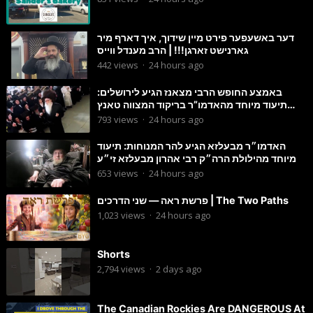
דער באשעפער פירט מיין שידוך, איך דארף מיר
גארנישט זארגן!!! | הרב מענדל ווייס
442
views
·
24 hours ago
באמצע החופש הרבי מצאנז הגיע לירושלים:
תיעוד מיוחד מהאדמו”ר בריקוד המצווה טאנץ
בשמחת בית סטרפקוב
793
views
·
24 hours ago
האדמו״ר מבעלזא הגיע להר המנוחות: תיעוד
מיוחד מהילולת הרה״ק רבי אהרון מבעלזא זי״ע
653
views
·
24 hours ago
פרשת ראה — שני הדרכים | The Two Paths
1,023
views
·
24 hours ago
Shorts
2,794
views
·
2 days ago
The Canadian Rockies Are DANGEROUS At