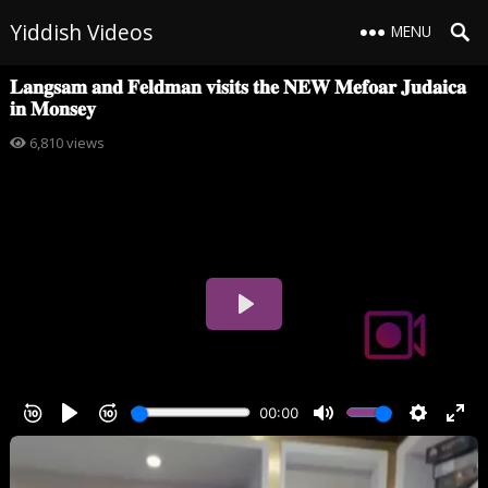
Yiddish Videos
MENU
𝐋𝐚𝐧𝐠𝐬𝐚𝐦 𝐚𝐧𝐝 𝐅𝐞𝐥𝐝𝐦𝐚𝐧 𝐯𝐢𝐬𝐢𝐭𝐬 𝐭𝐡𝐞 𝐍𝐄𝐖 𝐌𝐞𝐟𝐨𝐚𝐫 𝐉𝐮𝐝𝐚𝐢𝐜𝐚
𝐢𝐧 𝐌𝐨𝐧𝐬𝐞𝐲
6,810
views