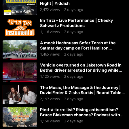
Night | Yiddish
2,472
views
·
2 days ago
Im Tirzi – Live Performance | Chesky
Schwartz Productions
1,116
views
·
2 days ago
A mock Hachnusas Sefer Torah at the
Satmar day camp on Fort Hamilton
Parkway.
1,465
views
·
2 days ago
Vehicle overturned on Jaketown Road in
Bethel driver arrested for driving while
intoxicated.
1,125
views
·
2 days ago
The Music, the Message & the Journey |
Duvid Feder & Zisha Surkis | Round Table
#11
2,197
views
·
2 days ago
Pied-à-terre list? Rising antisemitism?
Bruce Blakeman chances? Podcast with
Councilman David Carr!
1,150
views
·
2 days ago