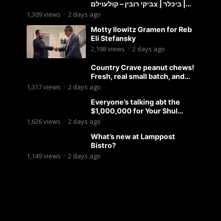
ביכלר | צביקי רובין – קולעוילם |
Malchus Choir, Tzviki Rubin
1,309
views
·
2 days ago
Motty Ilowitz Gramen for Reb
Eli Stefansky
2,198
views
·
2 days ago
Country Crave peanut chews!
Fresh, real small batch, and
soft! – Status Island
1,317
views
·
2 days ago
Everyone’s talking abt the
$1,000,000 for Your Shul
Tosfos Yom Tov “No Talking by
1,626
views
·
2 days ago
Davening” movement
What’s new at Lamppost
Bistro?
1,149
views
·
2 days ago