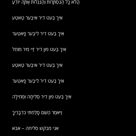
הֲלֹא כָּל הַנִּסְתָּרוֹת וְהַנִּגְלוֹת אַתָּה יוֹדֵעַ
אִיךְ בֶּעט דִיר אִיבֶּער טַאטֶע
אִיךְ בֶּעט דִיר לִיבֶּער פָאטֶער
אִיךְ בֶּעט פוּן דִיר זַיי מִיר מוֹחֵל
אִיךְ בֶּעט דִיר אִיבֶּער טַאטֶע
אִיךְ בֶּעט דִיר לִיבֶּער פָאטֶער
אִיךְ בֶּעט פוּן דִיר סְלִיחָה וּמְחִילָה
וַיֹּאמֶר הַשֵּׁם סָלַחְתִּי כִּדְבָרֶיךָ
אני מבקש סליחה – אבא