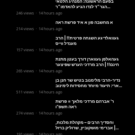
בפעם הראשונה: המנהיג הלטאי
הגר״ד לנדו הגיע להאדמו״ר
מבעלזא: תיעוד ראשוני מהפגישה
246
views
·
14 hours ago
הנדירה
א מחשבה פון א איד פרשת ראה
214
views
·
14 hours ago
געוואלדיגע השגחה פרטית!! | הרב
מענדל ווייס
157
views
·
14 hours ago
געהאלפן געווארן דורך בעטן מתנת
חינם!! | הרב מרדכי הערש שפיצער
265
views
·
14 hours ago
נדיר-הרבי מלימנוב בטיש שר חנן בן
ארי: תיעוד מיוחד מחסידות לימינוב
שרים את השיר “השיבנו”
511
views
·
14 hours ago
ר’ אברהם מרדכי מלאך = פרשת
ראה תשפ”ו
274
views
·
14 hours ago
וחסדיך הרבים – מקהלת מלכות,
אברימי מושקוביץ, שרוליק ברזל |
Malchus Choir
191
views
·
14 hours ago