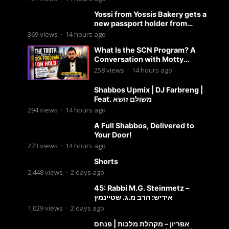
Yossi from Yossis Bakery gets a
new passport holder from
Globekeeper.co
369
views
·
14 hours ago
What Is the SCN Program? A
Conversation with Motty
Solomon
258
views
·
14 hours ago
Shabbos Upmix | DJ Farbreng |
Feat. משולם זושא
294
views
·
14 hours ago
A Full Shabbos, Delivered to
Your Door!
273
views
·
14 hours ago
Shorts
2,448
views
·
2 days ago
45: Rabbi M.G. Steinmetz –
אידיש: הרב מ.ג. שטיינמץ
1,029
views
·
2 days ago
אפריון – מקהלת מלכות | פנחס