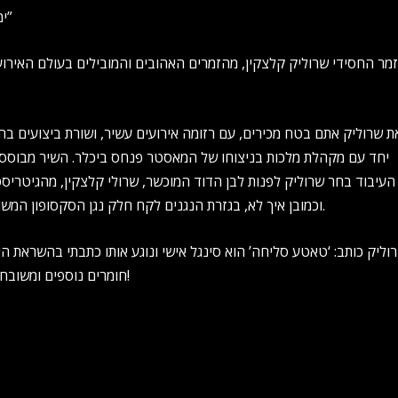
ימים ספורים לחיתום הדין: שרוליק קלצקין שר מהלב “טאטע סליחה”
מר החסידי שרוליק קלצקין, מהזמרים האהובים והמובילים בעולם האירועי
ת שרוליק אתם בטח מכירים, עם רזומה אירועים עשיר, ושורת ביצועים ב
יחד עם מקהלת מלכות בניצוחו של המאסטר פנחס ביכלר. השיר מבוסס ע
העיבוד בחר שרוליק לפנות לבן הדוד המוכשר, שרולי קלצקין, מהגיטריסטי
וכמובן איך לא, בגזרת הנגנים לקח חלק נגן הסקסופון המשובח אברימי קלצקין, אחיו של שרולי, שמשלים את האווירה המרגשת.
וליק כותב: ‘טאטע סליחה’ הוא סינגל אישי ונוגע אותו כתבתי בהשראת ה
חומרים נוספים ומשובחים, מוזמנים להצטרף איתי למסע. האזנה נעימה וגמר חתימה טובה!