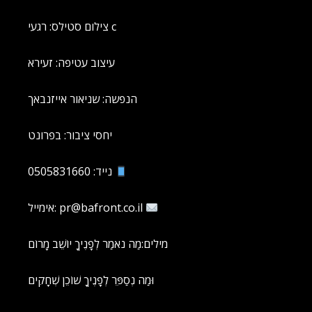
צילום סטילס: רגעי c
עיצוב עטיפה: זעירא
הנפשה: שניאור אייזנבאך
יחסי ציבור: בפרונט
נייד: 0505831660
אימייל: pr@bafront.co.il
מילים:מַה נֹאמַר לְפָנֶיךָ יוֹשֵׁב מָרוֹם
וּמַה נְסַפֵּר לְפָנֶיךָ שׁוֹכֵן שְׁחָקִים