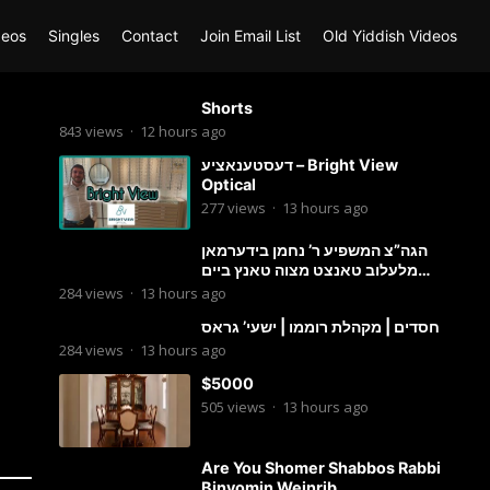
deos
Singles
Contact
Join Email List
Old Yiddish Videos
Shorts
843
views
·
12 hours ago
דעסטענאציע – Bright View
Optical
277
views
·
13 hours ago
הגה”צ המשפיע ר’ נחמן בידערמאן
מלעלוב טאנצט מצוה טאנץ ביים
שמחת החתונה פון בנו החתן
284
views
·
13 hours ago
חסדים | מקהלת רוממו | ישעי’ גראס
284
views
·
13 hours ago
$5000
505
views
·
13 hours ago
Are You Shomer Shabbos Rabbi
Binyomin Weinrib