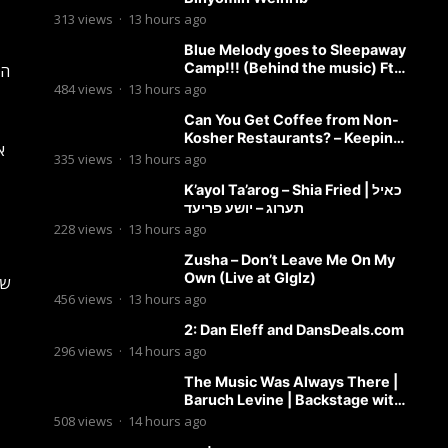
313
views
·
13 hours ago
Blue Melody goes to Sleepaway
Camp!!! (Behind the music) Ft.
הז
Dovid Berger and Chaim Brown
484
views
·
13 hours ago
Can You Get Coffee from Non-
Kosher Restaurants? – Keeping
א
it Kosher Clips
335
views
·
13 hours ago
K’ayol Ta’arog – Shia Fried | כאיל
תערוג – יושע פריעד
228
views
·
13 hours ago
Zusha – Don’t Leave Me On My
Own (Live at Glglz)
שר
456
views
·
13 hours ago
2: Dan Eleff and DansDeals.com
296
views
·
14 hours ago
The Music Was Always There |
Baruch Levine | Backstage with
Benny
508
views
·
14 hours ago