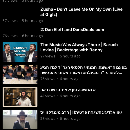
37
views
·
5 hours ago
Zusha – Don’t Leave Me On My Own (Live
at Glglz)
57
views
·
5 hours ago
2: Dan Eleff and DansDeals.com
76
views
·
6 hours ago
The Music Was Always There | Baruch
Levine | Backstage with Benny
97
views
·
6 hours ago
בפעם הראשונה: המנהיג הלטאי הגר״ד לנדו הגיע
להאדמו״ר מבעלזא: תיעוד ראשוני מהפגישה
הנדירה
76
views
·
6 hours ago
א מחשבה פון א איד פרשת ראה
42
views
·
6 hours ago
געוואלדיגע השגחה פרטית!! | הרב מענדל ווייס
58
views
·
6 hours ago