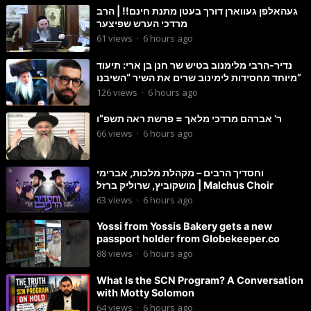
געהאלפן געווארן דורך בעטן מתנת חינם!! | הרב
מרדכי הערש שפיצער
61
views
·
6 hours ago
נדיר-הרבי מלימנוב בטיש שר חנן בן ארי: תיעוד
מיוחד מחסידות לימינוב שרים את השיר “השיבנו”
126
views
·
6 hours ago
ר’ אברהם מרדכי מלאך = פרשת ראה תשפ”ו
66
views
·
6 hours ago
וחסדיך הרבים – מקהלת מלכות, אברימי
מושקוביץ, שרוליק ברזל | Malchus Choir
63
views
·
6 hours ago
Yossi from Yossis Bakery gets a new
passport holder from Globekeeper.co
88
views
·
6 hours ago
What Is the SCN Program? A Conversation
with Motty Solomon
64
views
·
6 hours ago