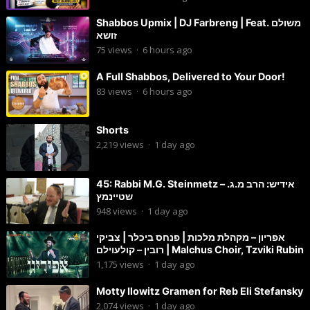
Shabbos Upmix | DJ Farbreng | Feat. משולם
זושא
75
views
·
6 hours ago
A Full Shabbos, Delivered to Your Door!
83
views
·
6 hours ago
Shorts
2,219
views
·
1 day ago
45: Rabbi M.G. Steinmetz – אידיש: הרב מ.ג.
שטיינמץ
948
views
·
1 day ago
אפריון – מקהלת מלכות | פנחס ביכלר | צביקי
רובין – קולעוילם | Malchus Choir, Tzviki Rubin
1,175
views
·
1 day ago
Motty Ilowitz Gramen for Reb Eli Stefansky
2,074
views
·
1 day ago