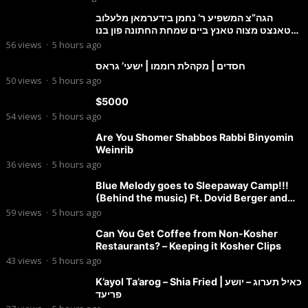
הגה”צ המשפיע ר’ נחמן בידערמאן מלעלוב
טאנצט מצוה טאנץ ביים שמחת החתונה פון בנו
החתן
56
views
·
5 hours ago
חסדים | מקהלת רוממו | ישעי’ גראס
50
views
·
5 hours ago
$5000
54
views
·
5 hours ago
Are You Shomer Shabbos Rabbi Binyomin
Weinrib
36
views
·
5 hours ago
Blue Melody goes to Sleepaway Camp!!!
(Behind the music) Ft. Dovid Berger and
Chaim Brown
59
views
·
5 hours ago
Can You Get Coffee from Non-Kosher
Restaurants? – Keeping it Kosher Clips
43
views
·
5 hours ago
K’ayol Ta’arog – Shia Fried | כאיל תערוג – יושע
פריעד