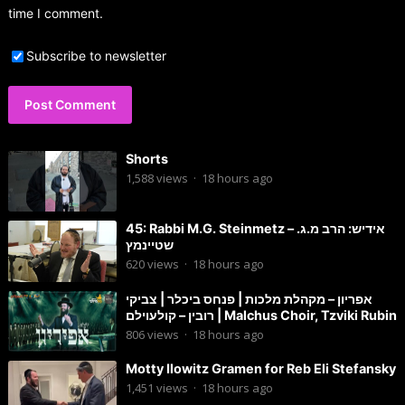
time I comment.
Subscribe to newsletter
Shorts
1,588
views
·
18 hours ago
45: Rabbi M.G. Steinmetz – אידיש: הרב מ.ג.
שטיינמץ
620
views
·
18 hours ago
אפריון – מקהלת מלכות | פנחס ביכלר | צביקי
רובין – קולעוילם | Malchus Choir, Tzviki Rubin
806
views
·
18 hours ago
Motty Ilowitz Gramen for Reb Eli Stefansky
1,451
views
·
18 hours ago