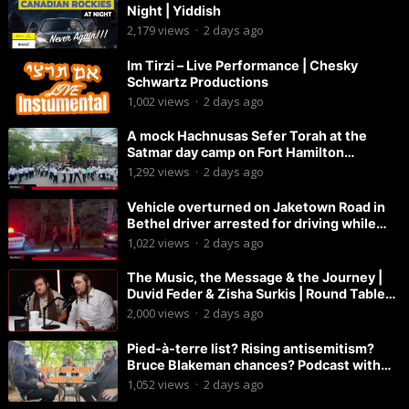
Night | Yiddish
2,179
views
·
2 days ago
Im Tirzi – Live Performance | Chesky
Schwartz Productions
1,002
views
·
2 days ago
A mock Hachnusas Sefer Torah at the
Satmar day camp on Fort Hamilton
Parkway.
1,292
views
·
2 days ago
Vehicle overturned on Jaketown Road in
Bethel driver arrested for driving while
intoxicated.
1,022
views
·
2 days ago
The Music, the Message & the Journey |
Duvid Feder & Zisha Surkis | Round Table
#11
2,000
views
·
2 days ago
Pied-à-terre list? Rising antisemitism?
Bruce Blakeman chances? Podcast with
Councilman David Carr!
1,052
views
·
2 days ago