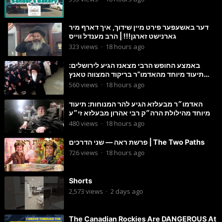
דער באשעפער פירט מיין שידוך, איך דארף מיר
גארנישט זארגן!!! | הרב מענדל ווייס
323
views
·
18 hours ago
באמצע החופש הרבי מצאנז הגיע לירושלים:
תיעוד מיוחד מהאדמו”ר בריקוד המצווה טאנץ
בשמחת בית סטרפקוב
560
views
·
18 hours ago
האדמו״ר מבעלזא הגיע להר המנוחות: תיעוד
מיוחד מהילולת הרה״ק רבי אהרון מבעלזא זי״ע
480
views
·
18 hours ago
פרשת ראה — שני הדרכים | The Two Paths
726
views
·
18 hours ago
Shorts
2,573
views
·
2 days ago
The Canadian Rockies Are DANGEROUS At