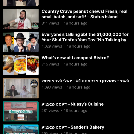
Country Crave peanut chews! Fresh, real
small batch, and soft! – Status Island
811
views
·
18 hours ago
Everyone’s talking abt the $1,000,000 for
Your Shul Tosfos Yom Tov “No Talking by
Davening” movement
1,029
views
·
18 hours ago
What’s new at Lamppost Bistro?
716
views
·
18 hours ago
לאמיר שמועסן פאדקעסט #1 – יואלי לעבאוויטש
1,093
views
·
18 hours ago
דעסטענאציע – Nussy’s Cuisine
581
views
·
18 hours ago
דעסטענאציע – Sander’s Bakery
595
views
·
18 hours ago