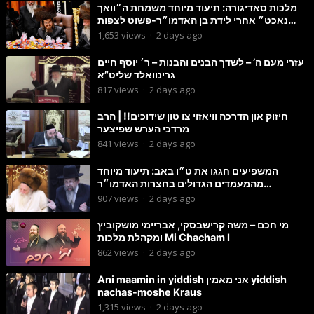
מלכות סאדיגורה: תיעוד מיוחד משמחת ה״וואך
נאכט״ אחרי לידת בן האדמו״ר-פשוט לצפות
ולהנות
1,653
views
·
2 days ago
עזרי מעם ה’ – לשדך הבנים והבנות – ר׳ יוסף חיים
גרינוואלד שליט”א
817
views
·
2 days ago
חיזוק און הדרכה וויאזוי צו טון שידוכים!! | הרב
מרדכי הערש שפיצער
841
views
·
2 days ago
המשפיעים חגגו את ט״ו באב: תיעוד מיוחד
מהמעמדים הגדולים בחצרות האדמו״ר
מסטוטשין והגרי״מ מורגשטרן
907
views
·
2 days ago
מי חכם – משה קרישבסקי, אבריימי מושקוביץ
ומקהלת מלכות Mi Chacham I
862
views
·
2 days ago
Ani maamin in yiddish אני מאמין yiddish
nachas-moshe Kraus
1,315
views
·
2 days ago