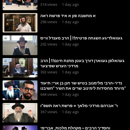
הנדירה
314
views
·
1 day ago
א מחשבה פון א איד פרשת ראה
296
views
·
1 day ago
געוואלדיגע השגחה פרטית!! | הרב מענדל ווייס
202
views
·
1 day ago
געהאלפן געווארן דורך בעטן מתנת חינם!! | הרב
מרדכי הערש שפיצער
363
views
·
1 day ago
נדיר-הרבי מלימנוב בטיש שר חנן בן ארי: תיעוד
מיוחד מחסידות לימינוב שרים את השיר “השיבנו”
644
views
·
1 day ago
ר’ אברהם מרדכי מלאך = פרשת ראה תשפ”ו
367
views
·
1 day ago
וחסדיך הרבים – מקהלת מלכות, אברימי