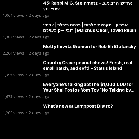
45: Rabbi M.G. Steinmetz – אידיש: הרב מ.ג.
שטיינמץ
1,064
views
·
2 days ago
אפריון – מקהלת מלכות | פנחס ביכלר | צביקי
רובין – קולעוילם | Malchus Choir, Tzviki Rubin
1,382
views
·
2 days ago
Motty Ilowitz Gramen for Reb Eli Stefansky
2,264
views
·
2 days ago
Country Crave peanut chews! Fresh, real
small batch, and soft! – Status Island
1,395
views
·
2 days ago
Everyone’s talking abt the $1,000,000 for
Your Shul Tosfos Yom Tov “No Talking by
Davening” movement
1,675
views
·
2 days ago
What’s new at Lamppost Bistro?
1,200
views
·
2 days ago