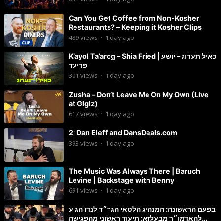
Can You Get Coffee from Non-Kosher
Restaurants? – Keeping it Kosher Clips
489
views
·
1 day ago
K’ayol Ta’arog – Shia Fried | כאיל תערוג – יושע
פריעד
301
views
·
1 day ago
Zusha – Don’t Leave Me On My Own (Live
at Glglz)
617
views
·
1 day ago
2: Dan Eleff and DansDeals.com
393
views
·
1 day ago
The Music Was Always There | Baruch
Levine | Backstage with Benny
691
views
·
1 day ago
בפעם הראשונה: המנהיג הלטאי הגר״ד לנדו הגיע
להאדמו״ר מבעלזא: תיעוד ראשוני מהפגישה