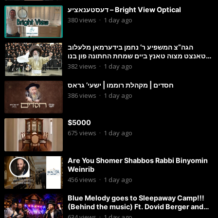
דעסטענאציע – Bright View Optical
380
views
·
1 day ago
הגה”צ המשפיע ר’ נחמן בידערמאן מלעלוב
טאנצט מצוה טאנץ ביים שמחת החתונה פון בנו
החתן
382
views
·
1 day ago
חסדים | מקהלת רוממו | ישעי’ גראס
386
views
·
1 day ago
$5000
675
views
·
1 day ago
Are You Shomer Shabbos Rabbi Binyomin
Weinrib
456
views
·
1 day ago
Blue Melody goes to Sleepaway Camp!!!
(Behind the music) Ft. Dovid Berger and
Chaim Brown
634
views
·
1 day ago