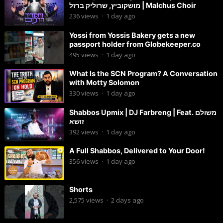
מושקוביץ, שרוליק ברזל | Malchus Choir
236
views
·
1 day ago
Yossi from Yossis Bakery gets a new
passport holder from Globekeeper.co
495
views
·
1 day ago
What Is the SCN Program? A Conversation
with Motty Solomon
330
views
·
1 day ago
Shabbos Upmix | DJ Farbreng | Feat. משולם
זושא
392
views
·
1 day ago
A Full Shabbos, Delivered to Your Door!
356
views
·
1 day ago
Shorts
2,575
views
·
2 days ago