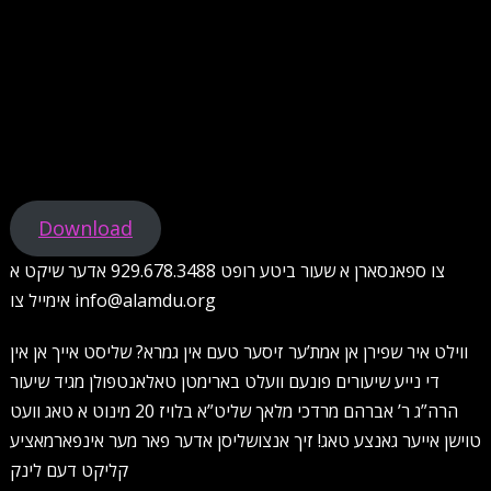
Download
צו ספאנסארן א שעור ביטע רופט 929.678.3488 אדער שיקט א
אימייל צו info@alamdu.org
ווילט איר שפירן אן אמת’ער זיסער טעם אין גמרא? שליסט אייך אן אין
די נייע שיעורים פונעם וועלט בארימטן טאלאנטפולן מגיד שיעור
הרה”ג ר’ אברהם מרדכי מלאך שליט”א בלויז 20 מינוט א טאג וועט
טוישן אייער גאנצע טאג! זיך אנצושליסן אדער פאר מער אינפארמאציע
קליקט דעם לינק