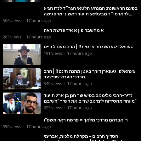
בפעם הראשונה: המנהיג הלטאי הגר״ד לנדו הגיע
להאדמו״ר מבעלזא: תיעוד ראשוני מהפגישה
הנדירה
306
views
·
17 hours ago
א מחשבה פון א איד פרשת ראה
283
views
·
17 hours ago
געוואלדיגע השגחה פרטית!! | הרב מענדל ווייס
191
views
·
17 hours ago
געהאלפן געווארן דורך בעטן מתנת חינם!! | הרב
מרדכי הערש שפיצער
349
views
·
17 hours ago
נדיר-הרבי מלימנוב בטיש שר חנן בן ארי: תיעוד
מיוחד מחסידות לימינוב שרים את השיר “השיבנו”
622
views
·
17 hours ago
ר’ אברהם מרדכי מלאך = פרשת ראה תשפ”ו
350
views
·
17 hours ago
וחסדיך הרבים – מקהלת מלכות, אברימי