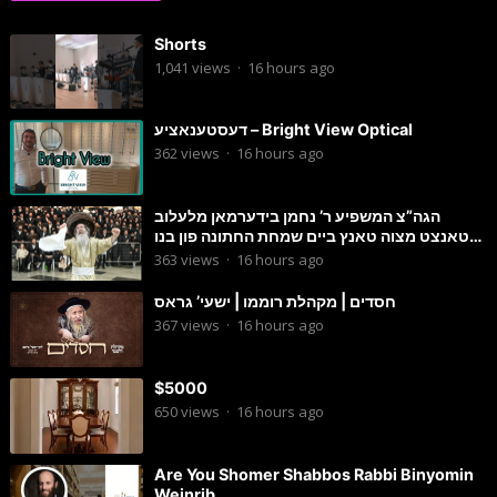
Shorts
1,041
views
·
16 hours ago
דעסטענאציע – Bright View Optical
362
views
·
16 hours ago
הגה”צ המשפיע ר’ נחמן בידערמאן מלעלוב
טאנצט מצוה טאנץ ביים שמחת החתונה פון בנו
החתן
363
views
·
16 hours ago
חסדים | מקהלת רוממו | ישעי’ גראס
367
views
·
16 hours ago
$5000
650
views
·
16 hours ago
Are You Shomer Shabbos Rabbi Binyomin
Weinrib