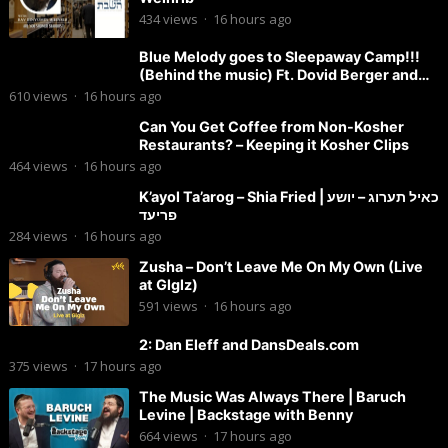
434
views
·
16 hours ago
Blue Melody goes to Sleepaway Camp!!!
(Behind the music) Ft. Dovid Berger and
Chaim Brown
610
views
·
16 hours ago
Can You Get Coffee from Non-Kosher
Restaurants? – Keeping it Kosher Clips
464
views
·
16 hours ago
K’ayol Ta’arog – Shia Fried | כאיל תערוג – יושע
פריעד
284
views
·
16 hours ago
Zusha – Don’t Leave Me On My Own (Live
at Glglz)
591
views
·
16 hours ago
2: Dan Eleff and DansDeals.com
375
views
·
17 hours ago
The Music Was Always There | Baruch
Levine | Backstage with Benny
664
views
·
17 hours ago