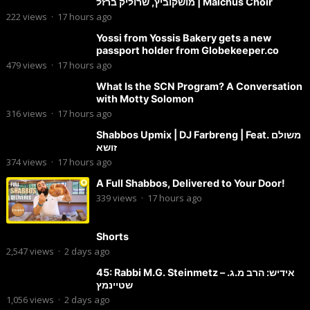
מושקוביץ, שרוליק ברזל | Malchus Choir
222
views
·
17 hours ago
Yossi from Yossis Bakery gets a new
passport holder from Globekeeper.co
479
views
·
17 hours ago
What Is the SCN Program? A Conversation
with Motty Solomon
316
views
·
17 hours ago
Shabbos Upmix | DJ Farbreng | Feat. משולם
זושא
374
views
·
17 hours ago
A Full Shabbos, Delivered to Your Door!
339
views
·
17 hours ago
Shorts
2,547
views
·
2 days ago
45: Rabbi M.G. Steinmetz – אידיש: הרב מ.ג.
שטיינמץ
1,056
views
·
2 days ago