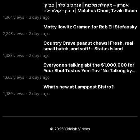
אפריון – מקהלת מלכות | פנחס ביכלר | צביקי
רובין – קולעוילם | Malchus Choir, Tzviki Rubin
1,364
views
·
2 days ago
Motty Ilowitz Gramen for Reb Eli Stefansky
2,248
views
·
2 days ago
Country Crave peanut chews! Fresh, real
small batch, and soft! – Status Island
1,383
views
·
2 days ago
Everyone’s talking abt the $1,000,000 for
Your Shul Tosfos Yom Tov “No Talking by
Davening” movement
1,665
views
·
2 days ago
What’s new at Lamppost Bistro?
1,189
views
·
2 days ago
© 2025
Yiddish Videos