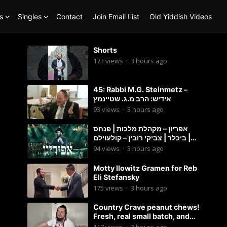
s
Singles
Contact
Join Email List
Old Yiddish Videos
Shorts
173
views
·
3 hours ago
45: Rabbi M.G. Steinmetz –
אידיש: הרב מ.ג. שטיינמץ
93
views
·
3 hours ago
אפריון – מקהלת מלכות | פנחס
ביכלר | צביקי רובין – קולעוילם |
Malchus Choir, Tzviki Rubin
94
views
·
3 hours ago
Motty Ilowitz Gramen for Reb
Eli Stefansky
175
views
·
3 hours ago
Country Crave peanut chews!
Fresh, real small batch, and
soft! – Status Island