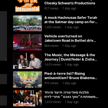
Chesky Schwartz Productions
817
views
·
1 day ago
A mock Hachnusas Sefer Torah
at the Satmar day camp on Fort
Hamilton Parkway.
1,035
views
·
1 day ago
Vehicle overturned on
Jaketown Road in Bethel driver
arrested for driving while
864
views
·
1 day ago
intoxicated.
The Music, the Message & the
Journey | Duvid Feder & Zisha
Surkis | Round Table #11
1,613
views
·
1 day ago
Pied-à-terre list? Rising
antisemitism? Bruce Blakeman
chances? Podcast with
915
views
·
1 day ago
Councilman David Carr!
מלכות סאדיגורה: תיעוד מיוחד
משמחת ה״וואך נאכט״ אחרי לידת
בן האדמו״ר-פשוט לצפות ולהנות
1,410
views
·
1 day ago