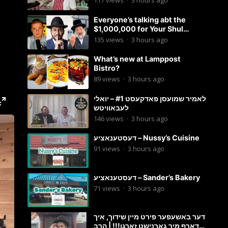
117
views
·
3 hours ago
Everyone’s talking abt the
$1,000,000 for Your Shul
Tosfos Yom Tov “No Talking by
135
views
·
3 hours ago
Davening” movement
What’s new at Lamppost
Bistro?
89
views
·
3 hours ago
לאמיר שמועסן פאדקעסט #1 – יואלי
לעבאוויטש
146
views
·
3 hours ago
דעסטענאציע – Nussy’s Cuisine
91
views
·
3 hours ago
דעסטענאציע – Sander’s Bakery
71
views
·
3 hours ago
דער באשעפער פירט מיין שידוך, איך
דארף מיר גארנישט זארגן!!! | הרב