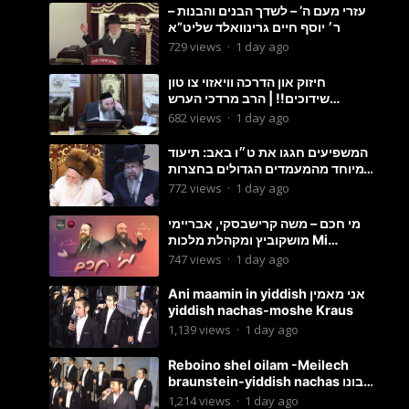
עזרי מעם ה’ – לשדך הבנים והבנות –
ר׳ יוסף חיים גרינוואלד שליט”א
729
views
·
1 day ago
חיזוק און הדרכה וויאזוי צו טון
שידוכים!! | הרב מרדכי הערש
שפיצער
682
views
·
1 day ago
המשפיעים חגגו את ט״ו באב: תיעוד
מיוחד מהמעמדים הגדולים בחצרות
האדמו״ר מסטוטשין והגרי״מ
772
views
·
1 day ago
מורגשטרן
מי חכם – משה קרישבסקי, אבריימי
מושקוביץ ומקהלת מלכות Mi
Chacham I
747
views
·
1 day ago
Ani maamin in yiddish אני מאמין
yiddish nachas-moshe Kraus
1,139
views
·
1 day ago
Reboino shel oilam -Meilech
braunstein-yiddish nachas רבונו
של עולם
1,214
views
·
1 day ago