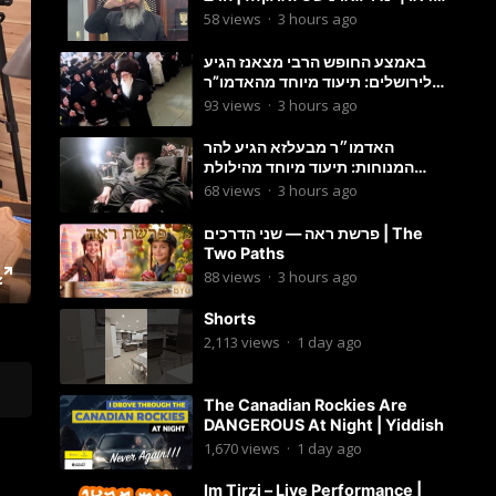
מענדל ווייס
58
views
·
3 hours ago
באמצע החופש הרבי מצאנז הגיע
לירושלים: תיעוד מיוחד מהאדמו”ר
בריקוד המצווה טאנץ בשמחת בית
93
views
·
3 hours ago
סטרפקוב
האדמו״ר מבעלזא הגיע להר
המנוחות: תיעוד מיוחד מהילולת
הרה״ק רבי אהרון מבעלזא זי״ע
68
views
·
3 hours ago
פרשת ראה — שני הדרכים | The
Two Paths
88
views
·
3 hours ago
Shorts
2,113
views
·
1 day ago
The Canadian Rockies Are
DANGEROUS At Night | Yiddish
1,670
views
·
1 day ago
Im Tirzi – Live Performance |