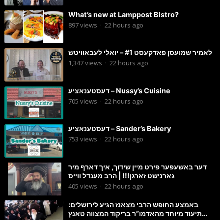
What’s new at Lamppost Bistro?
897
views
·
22 hours ago
לאמיר שמועסן פאדקעסט #1 – יואלי לעבאוויטש
1,347
views
·
22 hours ago
דעסטענאציע – Nussy’s Cuisine
705
views
·
22 hours ago
דעסטענאציע – Sander’s Bakery
753
views
·
22 hours ago
דער באשעפער פירט מיין שידוך, איך דארף מיר
גארנישט זארגן!!! | הרב מענדל ווייס
405
views
·
22 hours ago
באמצע החופש הרבי מצאנז הגיע לירושלים:
תיעוד מיוחד מהאדמו”ר בריקוד המצווה טאנץ