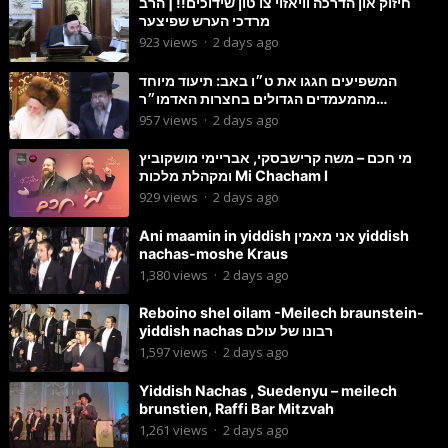
חיזוק און הדרכה וויאזוי צו טון שידוכים!! | הרב
מרדכי הערש שפיצער
923
views
·
2 days ago
המשפיעים חגגו את ט״ו באב: תיעוד מיוחד
מהמעמדים הגדולים בחצרות האדמו״ר
מסטוטשין והגרי״מ מורגשטרן
957
views
·
2 days ago
מי חכם – משה קרישבסקי, אבריימי מושקוביץ
ומקהלת מלכות Mi Chacham I
929
views
·
2 days ago
Ani maamin in yiddish אני מאמין yiddish
nachas-moshe Kraus
1,380
views
·
2 days ago
Reboino shel oilam -Meilech braunstein-
yiddish nachas רבונו של עולם
1,597
views
·
2 days ago
Yiddish Nachas , Suedenyu – meilech
brunstien, Raffi Bar Mitzvah
1,261
views
·
2 days ago