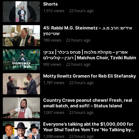
Shorts
1,912
views
·
22 hours ago
45: Rabbi M.G. Steinmetz – אידיש: הרב מ.ג.
שטיינמץ
789
views
·
22 hours ago
אפריון – מקהלת מלכות | פנחס ביכלר | צביקי
רובין – קולעוילם | Malchus Choir, Tzviki Rubin
993
views
·
22 hours ago
Motty Ilowitz Gramen for Reb Eli Stefansky
1,787
views
·
22 hours ago
Country Crave peanut chews! Fresh, real
small batch, and soft! – Status Island
1,007
views
·
22 hours ago
Everyone’s talking abt the $1,000,000 for
Your Shul Tosfos Yom Tov “No Talking by
Davening” movement
1,308
views
·
22 hours ago