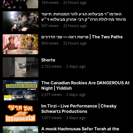
בשמחת בית סטרפקוב
724
views
·
22 hours ago
האדמו״ר מבעלזא הגיע להר המנוחות: תיעוד
מיוחד מהילולת הרה״ק רבי אהרון מבעלזא זי״ע
597
views
·
22 hours ago
פרשת ראה — שני הדרכים | The Two Paths
934
views
·
22 hours ago
Shorts
2,722
views
·
2 days ago
The Canadian Rockies Are DANGEROUS At
Night | Yiddish
2,377
views
·
2 days ago
Im Tirzi – Live Performance | Chesky
Schwartz Productions
1,077
views
·
2 days ago
A mock Hachnusas Sefer Torah at the