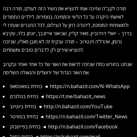
תודה לקב”ה שזיכה אותי להוציא את השיר הזה לעולם, תודה רבה
לאישתי היקרה על כל הליווי והתמיכה במסירות. לילדים החמודים
ולמשפחתי התומכת, ליהודה רוזן על הצילום, לכל החברים שעזרו לי
בדרך – יואלי דוידוביץ, מאיר קליין, שניאור אייזנבך, יונתן בלוי, עקיבא
גרומן, אהרל’ה וינטרוב – תודה ענקית זה לא מובן מאליו, שנזכה
להוציא שירים רק לדברים טובים ומשמחים.
אנחנו בחודש כסלו שנזכה לראות את האור של כל אחד ואחד ובקרוב
את האור הגדול של ירושלים והגאולה השלימה.
בחזית בוואטסאפ ◄ https://n.bahazit.com/N-WhatsApp
בחזית בטלגרם ◄ https://t.me/bahazit_news
בחזית ביוטיוב ◄ http://n.bahazit.com/YouTube
בחזית בטוויטר ◄ https://n.bahazit.com/Twitter_News
בחזית בפייסבוק ◄ http://n.bahazit.com/Facebook
בחזית במייל ◄ https://n.bahazit.com/mail