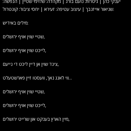
יענקי כהן | גיטרות: נועם בורג | מקהלה: שלוימי שטיין | הנפשה:
שניאור אייזנבך | עיצוב עטיפה: זעירא | יחסי ציבור: קונטרול.
מילים באידיש:
שטיי שוין אויף ירושלים,
לייכט שוין אויף ירושלים,
צינד שוין אן דיין ליכט די נייעם,
ווי לאנג נאך, וועסטו זיין פארשטעלט…
שטיי שוין אויף ירושלים,
לייכט שוין אויף ירושלים,
מיין הארץ בענקט און שרייט ירושלים,