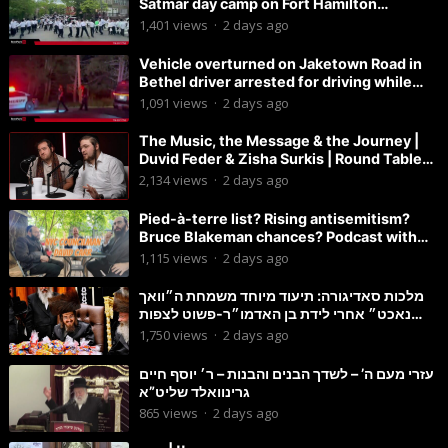
Satmar day camp on Fort Hamilton
Parkway.
1,401
views
·
2 days ago
Vehicle overturned on Jaketown Road in
Bethel driver arrested for driving while
intoxicated.
1,091
views
·
2 days ago
The Music, the Message & the Journey |
Duvid Feder & Zisha Surkis | Round Table
#11
2,134
views
·
2 days ago
Pied-à-terre list? Rising antisemitism?
Bruce Blakeman chances? Podcast with
Councilman David Carr!
1,115
views
·
2 days ago
מלכות סאדיגורה: תיעוד מיוחד משמחת ה״וואך
נאכט״ אחרי לידת בן האדמו״ר-פשוט לצפות
ולהנות
1,750
views
·
2 days ago
עזרי מעם ה’ – לשדך הבנים והבנות – ר׳ יוסף חיים
גרינוואלד שליט”א
865
views
·
2 days ago