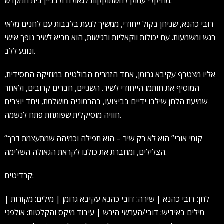
מוזיקלי עמוק להשתוקקות לגאולה ולבניין בית המקדש.
דובי כהנא, שניחן בקול ייחודי, ממשיך לגעת בלבבות עם לחנים מלאי
רגש ומשמעות. עם יכולות ווקאליות ורגישות, הוא מביא לשיר נופך אישי
ונוגע ללב.
אליו מצטרף עקיבא גרומן, אחד הזמרים הבולטים במוזיקה החסידית,
המוסיף את חותמו הייחודי לשיר. השניים, חברים קרובים, ולאחר
שמיעת הלחן שילבו ידיים בביצועו, בהרמוניה מושלמת, ויחד יוצרים
חוויה מוסיקלית שפותחת פתח לנשמה.
“קומי אורי” הוא לא רק שיר – הוא תפילה וכמיהה שמתעצמת דרך
הצלילים, ומחברת את כולנו לקראת הגאולה השלימה.
קרדיטים:
לחן: דובי כהנא | שירה: דובי כהנא עקיבא גרומן | מילים: מקורות |
מילים באידיש: דובי/הערשי הירש | עיבוד מיקס והקלטות: אולפני