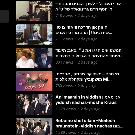
עזרי מעם ה’ – לשדך הבנים והבנות –
ר׳ יוסף חיים גרינוואלד שליט”א
748
views
·
2 days ago
חיזוק און הדרכה וויאזוי צו טון
שידוכים!! | הרב מרדכי הערש
שפיצער
731
views
·
2 days ago
המשפיעים חגגו את ט״ו באב: תיעוד
מיוחד מהמעמדים הגדולים בחצרות
האדמו״ר מסטוטשין והגרי״מ
804
views
·
2 days ago
מורגשטרן
מי חכם – משה קרישבסקי, אבריימי
מושקוביץ ומקהלת מלכות Mi
Chacham I
780
views
·
2 days ago
Ani maamin in yiddish אני מאמין
yiddish nachas-moshe Kraus
1,178
views
·
2 days ago
Reboino shel oilam -Meilech
braunstein-yiddish nachas רבונו
של עולם
1,289
views
·
2 days ago