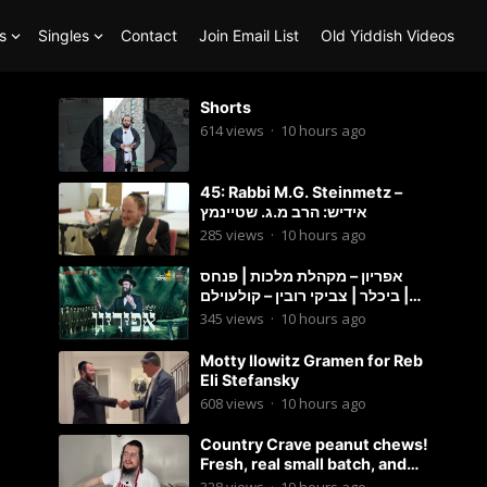
s
Singles
Contact
Join Email List
Old Yiddish Videos
Shorts
614
views
·
10 hours ago
45: Rabbi M.G. Steinmetz –
אידיש: הרב מ.ג. שטיינמץ
285
views
·
10 hours ago
אפריון – מקהלת מלכות | פנחס
ביכלר | צביקי רובין – קולעוילם |
Malchus Choir, Tzviki Rubin
345
views
·
10 hours ago
Motty Ilowitz Gramen for Reb
Eli Stefansky
608
views
·
10 hours ago
Country Crave peanut chews!
Fresh, real small batch, and
soft! – Status Island