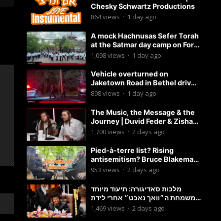
Chesky Schwartz Productions
864
views
·
1 day ago
A mock Hachnusas Sefer Torah
at the Satmar day camp on Fort
Hamilton Parkway.
1,098
views
·
1 day ago
Vehicle overturned on
Jaketown Road in Bethel driver
arrested for driving while
898
views
·
1 day ago
intoxicated.
The Music, the Message & the
Journey | Duvid Feder & Zisha
Surkis | Round Table #11
1,700
views
·
2 days ago
Pied-à-terre list? Rising
antisemitism? Bruce Blakeman
chances? Podcast with
953
views
·
2 days ago
Councilman David Carr!
מלכות סאדיגורה: תיעוד מיוחד
משמחת ה״וואך נאכט״ אחרי לידת
בן האדמו״ר-פשוט לצפות ולהנות
1,469
views
·
2 days ago