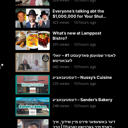
328
views
·
10 hours ago
Everyone’s talking abt the
$1,000,000 for Your Shul
Tosfos Yom Tov “No Talking by
423
views
·
10 hours ago
Davening” movement
What’s new at Lamppost
Bistro?
291
views
·
10 hours ago
לאמיר שמועסן פאדקעסט #1 – יואלי
לעבאוויטש
442
views
·
10 hours ago
דעסטענאציע – Nussy’s Cuisine
235
views
·
10 hours ago
דעסטענאציע – Sander’s Bakery
248
views
·
10 hours ago
דער באשעפער פירט מיין שידוך, איך
דארף מיר גארנישט זארגן!!! | הרב