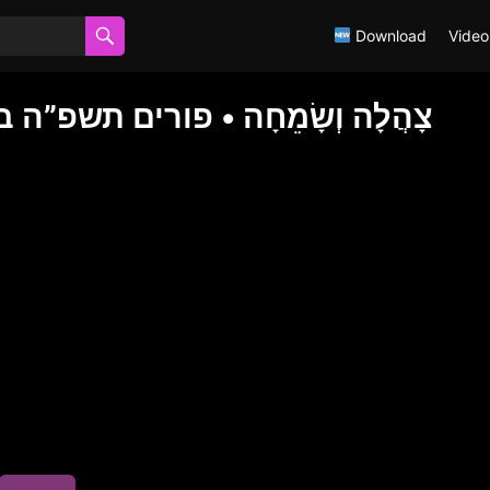
Download
Video
צָהֲלָה וְשָׂמֵחָה • פורים תשפ”