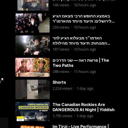
מענדל ווייס
146
views
·
10 hours ago
באמצע החופש הרבי מצאנז הגיע
לירושלים: תיעוד מיוחד מהאדמו”ר
בריקוד המצווה טאנץ בשמחת בית
230
views
·
10 hours ago
סטרפקוב
האדמו״ר מבעלזא הגיע להר
המנוחות: תיעוד מיוחד מהילולת
הרה״ק רבי אהרון מבעלזא זי״ע
187
views
·
10 hours ago
פרשת ראה — שני הדרכים | The
Two Paths
288
views
·
11 hours ago
Shorts
2,224
views
·
1 day ago
The Canadian Rockies Are
DANGEROUS At Night | Yiddish
1,795
views
·
1 day ago
Im Tirzi – Live Performance |