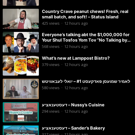
Country Crave peanut chews! Fresh, real
small batch, and soft! – Status Island
425
views
·
12 hours ago
Everyone’s talking abt the $1,000,000 for
Your Shul Tosfos Yom Tov “No Talking by
Davening” movement
568
views
·
12 hours ago
What’s new at Lamppost Bistro?
379
views
·
12 hours ago
לאמיר שמועסן פאדקעסט #1 – יואלי לעבאוויטש
580
views
·
12 hours ago
דעסטענאציע – Nussy’s Cuisine
294
views
·
12 hours ago
דעסטענאציע – Sander’s Bakery
317
views
·
12 hours ago