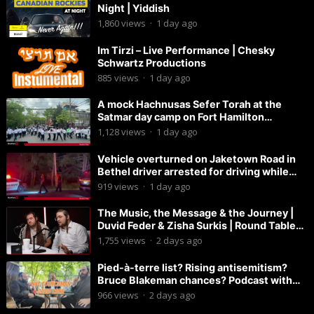
Night | Yiddish
1,860
views
·
1 day ago
Im Tirzi – Live Performance | Chesky
Schwartz Productions
885
views
·
1 day ago
A mock Hachnusas Sefer Torah at the
Satmar day camp on Fort Hamilton
Parkway.
1,128
views
·
1 day ago
Vehicle overturned on Jaketown Road in
Bethel driver arrested for driving while
intoxicated.
919
views
·
1 day ago
The Music, the Message & the Journey |
Duvid Feder & Zisha Surkis | Round Table
#11
1,755
views
·
2 days ago
Pied-à-terre list? Rising antisemitism?
Bruce Blakeman chances? Podcast with
Councilman David Carr!
966
views
·
2 days ago