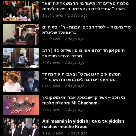
מלכות סאדיגורה: תיעוד מיוחד משמחת ה״וואך
נאכט״ אחרי לידת בן האדמו״ר-פשוט לצפות
ולהנות
1,501
views
·
2 days ago
עזרי מעם ה’ – לשדך הבנים והבנות – ר׳ יוסף חיים
גרינוואלד שליט”א
761
views
·
2 days ago
חיזוק און הדרכה וויאזוי צו טון שידוכים!! | הרב
מרדכי הערש שפיצער
748
views
·
2 days ago
המשפיעים חגגו את ט״ו באב: תיעוד מיוחד
מהמעמדים הגדולים בחצרות האדמו״ר
מסטוטשין והגרי״מ מורגשטרן
814
views
·
2 days ago
מי חכם – משה קרישבסקי, אבריימי מושקוביץ
ומקהלת מלכות Mi Chacham I
796
views
·
2 days ago
Ani maamin in yiddish אני מאמין yiddish
nachas-moshe Kraus
1,195
views
·
2 days ago