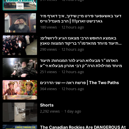
דער באשעפער פירט מיין שידוך, איך דארף מיר
גארנישט זארגן!!! | הרב מענדל ווייס
180
views
·
12 hours ago
באמצע החופש הרבי מצאנז הגיע לירושלים:
תיעוד מיוחד מהאדמו”ר בריקוד המצווה טאנץ
בשמחת בית סטרפקוב
290
views
·
12 hours ago
האדמו״ר מבעלזא הגיע להר המנוחות: תיעוד
מיוחד מהילולת הרה״ק רבי אהרון מבעלזא זי״ע
251
views
·
12 hours ago
פרשת ראה — שני הדרכים | The Two Paths
364
views
·
12 hours ago
Shorts
2,292
views
·
1 day ago
The Canadian Rockies Are DANGEROUS At