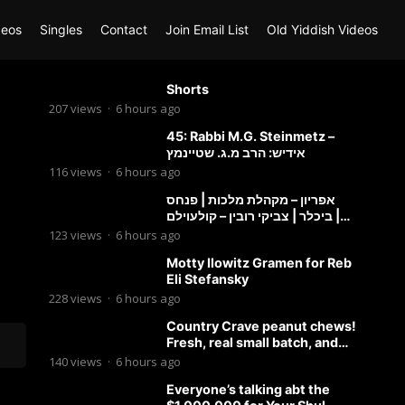
deos
Singles
Contact
Join Email List
Old Yiddish Videos
Shorts
207
views
·
6 hours ago
45: Rabbi M.G. Steinmetz –
אידיש: הרב מ.ג. שטיינמץ
116
views
·
6 hours ago
אפריון – מקהלת מלכות | פנחס
ביכלר | צביקי רובין – קולעוילם |
Malchus Choir, Tzviki Rubin
123
views
·
6 hours ago
Motty Ilowitz Gramen for Reb
Eli Stefansky
228
views
·
6 hours ago
Country Crave peanut chews!
Fresh, real small batch, and
soft! – Status Island
140
views
·
6 hours ago
Everyone’s talking abt the