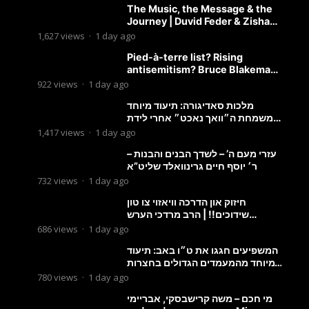
The Music, the Message & the
Journey | Duvid Feder & Zisha
Surkis | Round Table #11
1,627
views
·
1 day ago
Pied-à-terre list? Rising
antisemitism? Bruce Blakeman
chances? Podcast with
922
views
·
1 day ago
Councilman David Carr!
מלכות סאדיגורה: תיעוד מיוחד
משמחת ה״וואך נאכט״ אחרי לידת
בן האדמו״ר-פשוט לצפות ולהנות
1,417
views
·
1 day ago
עזרי מעם ה’ – לשדך הבנים והבנות –
ר׳ יוסף חיים גרינוואלד שליט”א
732
views
·
1 day ago
חיזוק און הדרכה וויאזוי צו טון
שידוכים!! | הרב מרדכי הערש
שפיצער
686
views
·
1 day ago
המשפיעים חגגו את ט״ו באב: תיעוד
מיוחד מהמעמדים הגדולים בחצרות
האדמו״ר מסטוטשין והגרי״מ
780
views
·
1 day ago
מורגשטרן
מי חכם – משה קרישבסקי, אבריימי