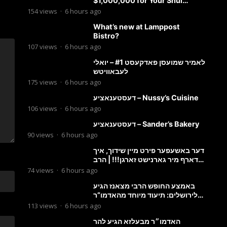
$1,000,000 for Your Shul
Tosfos Yom Tov “No Talking by
154
views
·
6 hours ago
Davening” movement
What’s new at Lamppost
Bistro?
107
views
·
6 hours ago
לאמיר שמועסן פאדקעסט #1 – יואלי
לעבאוויטש
175
views
·
6 hours ago
דעסטענאציע – Nussy’s Cuisine
106
views
·
6 hours ago
דעסטענאציע – Sander’s Bakery
90
views
·
6 hours ago
דער באשעפער פירט מיין שידוך, איך
דארף מיר גארנישט זארגן!!! | הרב
מענדל ווייס
74
views
·
6 hours ago
באמצע החופש הרבי מצאנז הגיע
לירושלים: תיעוד מיוחד מהאדמו”ר
בריקוד המצווה טאנץ בשמחת בית
113
views
·
6 hours ago
סטרפקוב
האדמו״ר מבעלזא הגיע להר