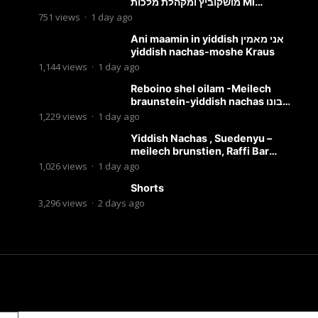
מושקוביץ ומקהלת מלכות Mi
Chacham I
751
views
·
1 day ago
Ani maamin in yiddish אני מאמין
yiddish nachas-moshe Kraus
1,144
views
·
1 day ago
Reboino shel oilam -Meilech
braunstein-yiddish nachas רבונו
של עולם
1,229
views
·
1 day ago
Yiddish Nachas , Suedenyu –
meilech brunstien, Raffi Bar
Mitzvah
1,026
views
·
1 day ago
Shorts
3,296
views
·
2 days ago