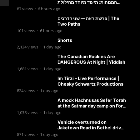
המנוחות: תיעוד מיוחד מהילולת
הרה״ק רבי אהרון מבעלזא זי״ע
87
views
·
6 hours ago
פרשת ראה — שני הדרכים | The
Two Paths
101
views
·
6 hours ago
Shorts
2,124
views
·
1 day ago
The Canadian Rockies Are
DANGEROUS At Night | Yiddish
1,681
views
·
1 day ago
Im Tirzi – Live Performance |
Chesky Schwartz Productions
824
views
·
1 day ago
A mock Hachnusas Sefer Torah
at the Satmar day camp on Fort
Hamilton Parkway.
1,038
views
·
1 day ago
Vehicle overturned on
Jaketown Road in Bethel driver
arrested for driving while
871
views
·
1 day ago
intoxicated.