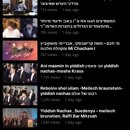
מרדכי הערש שפיצער
716
views
·
1 day ago
המשפיעים חגגו את ט״ו באב: תיעוד מיוחד
מהמעמדים הגדולים בחצרות האדמו״ר
מסטוטשין והגרי״מ מורגשטרן
795
views
·
1 day ago
מי חכם – משה קרישבסקי, אבריימי מושקוביץ
ומקהלת מלכות Mi Chacham I
767
views
·
1 day ago
Ani maamin in yiddish אני מאמין yiddish
nachas-moshe Kraus
1,155
views
·
1 day ago
Reboino shel oilam -Meilech braunstein-
yiddish nachas רבונו של עולם
1,265
views
·
1 day ago
Yiddish Nachas , Suedenyu – meilech
brunstien, Raffi Bar Mitzvah
1,043
views
·
1 day ago