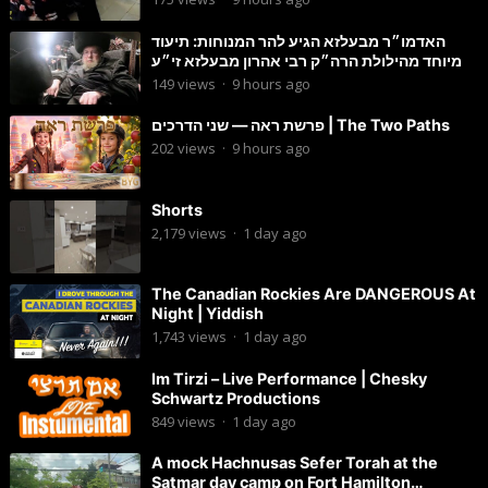
האדמו״ר מבעלזא הגיע להר המנוחות: תיעוד
מיוחד מהילולת הרה״ק רבי אהרון מבעלזא זי״ע
149
views
·
9 hours ago
פרשת ראה — שני הדרכים | The Two Paths
202
views
·
9 hours ago
Shorts
2,179
views
·
1 day ago
The Canadian Rockies Are DANGEROUS At
Night | Yiddish
1,743
views
·
1 day ago
Im Tirzi – Live Performance | Chesky
Schwartz Productions
849
views
·
1 day ago
A mock Hachnusas Sefer Torah at the
Satmar day camp on Fort Hamilton