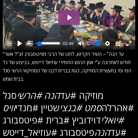
“עד הנה” – השיר הקדוש, לחנו של הרבי מפיטסבורג זצ”ל אשר
חודש לאחרונה ע”י אמן הרגש החסידי עוזיאל דייטש, בביצוע של כל
המי ומי בתעשיית המוזיקה, כעת בברית לבנו של המוזיקאי הרשי סגל
בבית שמש.
מוזיקה #עד
הנה #הרשי
סגל
#אהרלה
סמט #בנצי
שטיין #מנדי
וויס
#יואלי
דוידוביץ #ברית #פיטסבורג
#עד
הנה
פיטסבורג #עוזיאל_דייטש