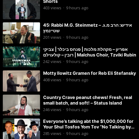
Shorts
403
views
·
9 hours ago
45: Rabbi M.G. Steinmetz – אידיש: הרב מ.ג.
שטיינמץ
201
views
·
9 hours ago
אפריון – מקהלת מלכות | פנחס ביכלר | צביקי
רובין – קולעוילם | Malchus Choir, Tzviki Rubin
242
views
·
9 hours ago
Motty Ilowitz Gramen for Reb Eli Stefansky
408
views
·
9 hours ago
Country Crave peanut chews! Fresh, real
small batch, and soft! – Status Island
246
views
·
9 hours ago
Everyone’s talking abt the $1,000,000 for
Your Shul Tosfos Yom Tov “No Talking by
Davening” movement
285
views
·
9 hours ago