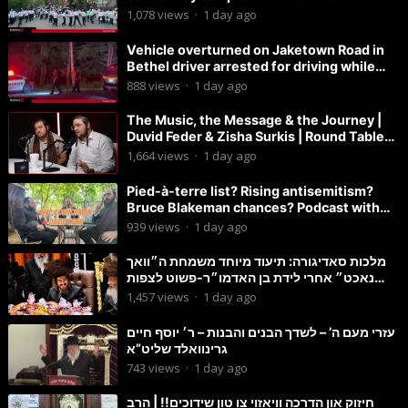
Parkway.
1,078
views
·
1 day ago
Vehicle overturned on Jaketown Road in
Bethel driver arrested for driving while
intoxicated.
888
views
·
1 day ago
The Music, the Message & the Journey |
Duvid Feder & Zisha Surkis | Round Table
#11
1,664
views
·
1 day ago
Pied-à-terre list? Rising antisemitism?
Bruce Blakeman chances? Podcast with
Councilman David Carr!
939
views
·
1 day ago
מלכות סאדיגורה: תיעוד מיוחד משמחת ה״וואך
נאכט״ אחרי לידת בן האדמו״ר-פשוט לצפות
ולהנות
1,457
views
·
1 day ago
עזרי מעם ה’ – לשדך הבנים והבנות – ר׳ יוסף חיים
גרינוואלד שליט”א
743
views
·
1 day ago
חיזוק און הדרכה וויאזוי צו טון שידוכים!! | הרב