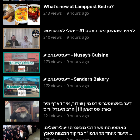
What’s new at Lamppost Bistro?
213
views
·
9 hours ago
לאמיר שמועסן פאדקעסט #1 – יואלי לעבאוויטש
310
views
·
9 hours ago
דעסטענאציע – Nussy’s Cuisine
173
views
·
9 hours ago
דעסטענאציע – Sander’s Bakery
172
views
·
9 hours ago
דער באשעפער פירט מיין שידוך, איך דארף מיר
גארנישט זארגן!!! | הרב מענדל ווייס
121
views
·
9 hours ago
באמצע החופש הרבי מצאנז הגיע לירושלים:
תיעוד מיוחד מהאדמו”ר בריקוד המצווה טאנץ
בשמחת בית סטרפקוב
175
views
·
9 hours ago